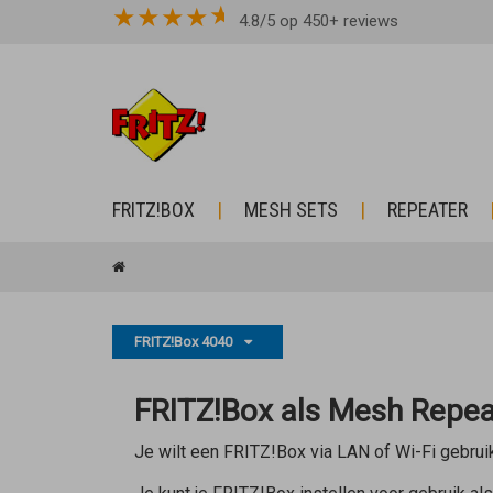
★
★
★
★
4.8/5 op 450+ reviews
FRITZ!BOX
MESH SETS
REPEATER
FRITZ!Box 4040
FRITZ!Box als Mesh Repeat
Je wilt een FRITZ!Box via LAN of Wi-Fi gebrui