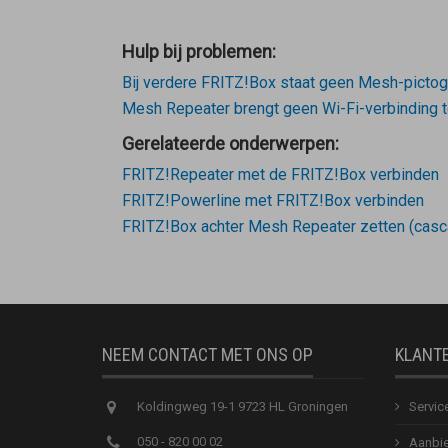
Hulp bij problemen:
Bij verdere FRITZ!Box staat geen Mesh-picto
Mesh Repeater brengt geen Wi-Fi-verbinding t
Gerelateerde onderwerpen:
FRITZ!Repeater met de FRITZ!Box verbinden
FRITZ!Powerline met FRITZ!Box verbinden
FRITZ!Box achter Mesh Repeater zetten (casc
NEEM CONTACT MET ONS OP
KLANT
Koldingweg 19-1 9723 HL Groningen
Servic
050 - 820 00 02
Aanbie