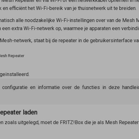
s
Mesh Repeater
en via Wi-Fi of een netwerkkabel opnemen in h
 en efficiënt het Wi-Fi-bereik van je thuisnetwerk uit te breiden.
atisch alle noodzakelijke Wi-Fi-instellingen over van de
Mesh M
an een extra Wi-Fi-netwerk op, waarmee je apparaten een verbind
esh-netwerk, staat bij de repeater in de gebruikersinterface v
Mesh Repeater
geïnstalleerd.
e configuratie en informatie over de functies in deze handl
Repeater laden
en zoals uitgelegd, moet de FRITZ!Box die je als
Mesh Repeater