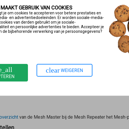
 MAAKT GEBRUIK VAN COOKIES
s van de
Mesh Master
en houd de toets ingedrukt tot de Connect-l
t je om cookies te accepteren voor betere prestaties en
edia- en advertentiedoeleinden. Er worden sociale-media-
chten er ook andere leds op.
cookies van derden gebruikt om je sociale-
iteit en persoonlijke advertenties te bieden. Accepteer je
n de bijbehorende verwerking van je persoonsgegevens?
), 7530 (AX), 7520, 7510, 6890, 6850, 6670, 6660, 5690, 5590, 
e_all
clear
WEIGEREN
PTEREN
verzicht
van de
Mesh Master
bij de
Mesh Repeater
het Mesh-p
tellen