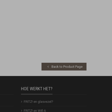
Back to Product Page
HOE WERKT HET?
FRITZ! en glasvezel?
FRITZ! en Wifi 6