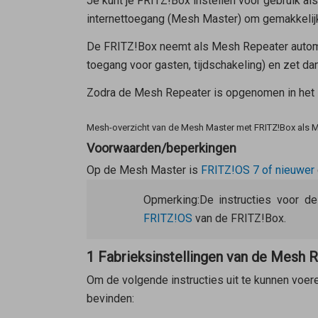
Je kunt je FRITZ!Box instellen voor gebruik al
internettoegang (
Mesh Master
) om gemakkelijk
De FRITZ!Box neemt als
Mesh Repeater
autom
toegang voor gasten, tijdschakeling) en zet d
Zodra de
Mesh Repeater
is opgenomen in het M
Mesh-overzicht van de Mesh Master met FRITZ!Box als 
Voorwaarden/beperkingen
Op de
Mesh Master
is
FRITZ!OS 7 of nieuwer
Opmerking:
De instructies voor d
FRITZ!OS
van de FRITZ!Box.
1 Fabrieksinstellingen van de Mesh 
Om de volgende instructies uit te kunnen voer
bevinden: