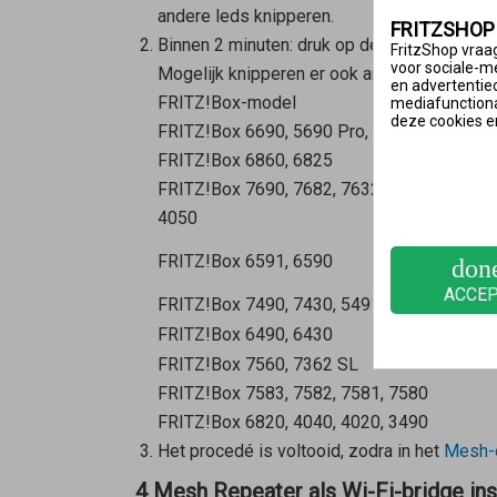
andere leds knipperen.
FRITZSHOP
Binnen 2 minuten: druk op de Connect-toet
FritzShop vraag
voor sociale-m
Mogelijk knipperen er ook andere leds of li
en advertentie
FRITZ!Box-model
mediafunctional
deze cookies e
FRITZ!Box 6690, 5690 Pro, 4060
FRITZ!Box 6860, 6825
FRITZ!Box 7690, 7682, 7632, 7630, 7590 (AX
4050
FRITZ!Box 6591, 6590
don
ACCE
FRITZ!Box 7490, 7430, 5491, 5490
FRITZ!Box 6490, 6430
FRITZ!Box 7560, 7362 SL
FRITZ!Box 7583, 7582, 7581, 7580
FRITZ!Box 6820, 4040, 4020, 3490
Het procedé is voltooid, zodra in het
Mesh-o
4 Mesh Repeater als Wi-Fi-bridge ins