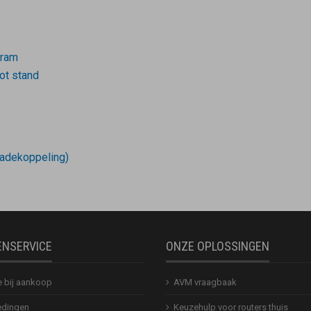
gram
ot stand
adekoppeling)
ENSERVICE
ONZE OPLOSSINGEN
e bij aankoop
AVM vraagbaak
dingen
Keuzehulp voor routers thuis