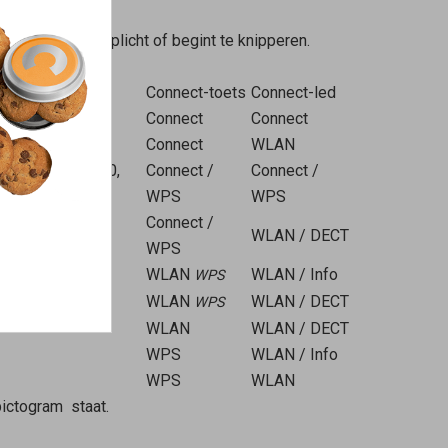
ed (zie tabel) oplicht of begint te knipperen.
Connect-toets
Connect-led
Connect
Connect
Connect
WLAN
5530, 4690, 4630,
Connect /
Connect /
WPS
WPS
Connect /
WLAN / DECT
WPS
WLAN
WLAN / Info
WPS
WLAN
WLAN / DECT
WPS
WLAN
WLAN / DECT
WPS
WLAN / Info
WPS
WLAN
ictogram
staat.