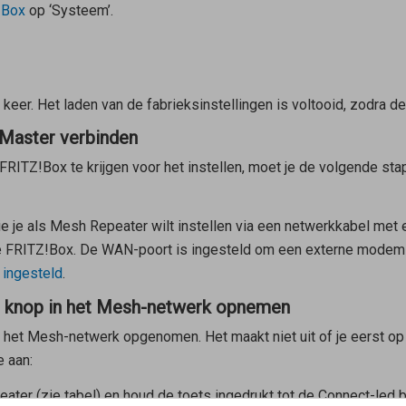
!Box
op ‘Systeem’.
keer. Het laden van de fabrieksinstellingen is voltooid, zodra d
Master verbinden
RITZ!Box te krijgen voor het instellen, moet je de volgende sta
e je als
Mesh Repeater
wilt instellen via een netwerkkabel met
 FRITZ!Box. De WAN-poort is ingesteld om een externe modem aa
 ingesteld
.
e knop in het Mesh-netwerk opnemen
 het Mesh-netwerk opgenomen. Het maakt niet uit of je eerst op
e aan:
eater
(zie tabel) en houd de toets ingedrukt tot de Connect-led 