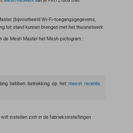
et
Mesh-netwerk
van je FRITZ!Box met
aster
(bijvoorbeeld Wi-Fi-toegangsgegevens,
ing tot stand kunnen brengen met het thuisnetwerk.
an de
Mesh Master
het Mesh-pictogram
:
eiding hebben betrekking op het
meest recente
wilt instellen zich in de fabrieksinstellingen