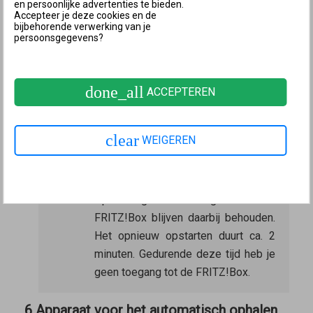
VPN (bijvoorbeeld Avast One, McAfee Total
en persoonlijke advertenties te bieden.
Accepteer je deze cookies en de
Protection), kan de gebruikersinterface niet worden
bijbehorende verwerking van je
persoonsgegevens?
geopend, omdat alle gegevensverkeer via de VPN-
verbinding naar de VPN-provider wordt gerouteerd:
Schakel de VPN-verbinding uit om de
done_all
ACCEPTEREN
gebruikersinterface te openen.
5 FRITZ!Box opnieuw opstarten
clear
WEIGEREN
Koppel de FRITZ!Box gedurende 5 seconden los
van het elektriciteitsnet.
Opmerking:
De instellingen van de
FRITZ!Box blijven daarbij behouden.
Het opnieuw opstarten duurt ca. 2
minuten. Gedurende deze tijd heb je
geen toegang tot de FRITZ!Box.
6 Apparaat voor het automatisch ophalen