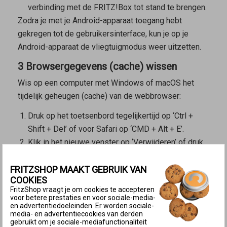
verbinding met de FRITZ!Box tot stand te brengen.
Zodra je met je Android-apparaat toegang hebt
gekregen tot de gebruikersinterface, kun je op je
Android-apparaat de vliegtuigmodus weer uitzetten.
3 Browsergegevens (cache) wissen
Wis op een computer met Windows of macOS het
tijdelijk geheugen (cache) van de webbrowser:
Druk op het toetsenbord tegelijkertijd op ‘Ctrl +
Shift + Del’ of voor Safari op ‘CMD + Alt + E’.
Klik in het nieuwe venster op ‘Verwijderen’ of druk
op de entertoets.
FRITZSHOP MAAKT GEBRUIK VAN
4 VPN-verbinding verbreken
COOKIES
FritzShop vraagt je om cookies te accepteren
Als je een anonimiseringsdienst voor het internet
voor betere prestaties en voor sociale-media-
gebruikt (bijvoorbeeld
Privédoorgifte in iCloud
, Nord
en advertentiedoeleinden. Er worden sociale-
media- en advertentiecookies van derden
VPN) of een beveiligingssoftware met geïntegreerde
gebruikt om je sociale-mediafunctionaliteit