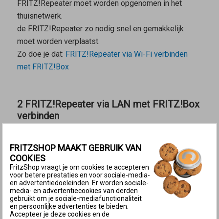
FRITZ!Repeater moet worden opgenomen in het
thuisnetwerk.
de FRITZ!Repeater zo nodig snel en gemakkelijk
moet worden verplaatst.
Zo doe je dat:
FRITZ!Repeater via Wi-Fi verbinden
met FRITZ!Box
2 FRITZ!Repeater via LAN met FRITZ!Box
verbinden
FRITZ!Repeater via LAN verbinden met FRITZ!Box
Een LAN-verbinding met de FRITZ!Box is zinvol
FRITZSHOP MAAKT GEBRUIK VAN
COOKIES
wanneer
FritzShop vraagt je om cookies te accepteren
voor betere prestaties en voor sociale-media-
de FRITZ!Repeater buiten het Wi-Fi-bereik van de
en advertentiedoeleinden. Er worden sociale-
FRITZ!Box moet worden geplaatst.
media- en advertentiecookies van derden
gebruikt om je sociale-mediafunctionaliteit
vanaf de plaats waar de FRITZ!Repeater wordt
en persoonlijke advertenties te bieden.
Accepteer je deze cookies en de
gebruikt een LAN-verbinding met de FRITZ!Box kan