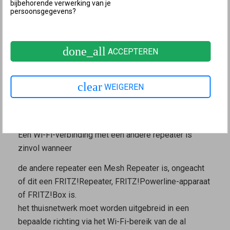
bijbehorende verwerking van je
worden gemaakt, bijvoorbeeld via de bekabeling voor
persoonsgegevens?
het netwerk in huis.
Zo doe je dat:
FRITZ!Repeater via LAN verbinden met
done_all
FRITZ!Box
ACCEPTEREN
3 FRITZ!Repeater handmatig via Wi-Fi
achter Mesh Repeater zetten
clear
WEIGEREN
(cascadekoppeling)
FRITZ!Repeater via Wi-Fi verbinden met andere repeater
(cascadekoppeling)
Een Wi-Fi-verbinding met een andere repeater is
zinvol wanneer
de andere repeater een
Mesh Repeater
is, ongeacht
of dit een FRITZ!Repeater, FRITZ!Powerline-apparaat
of FRITZ!Box is.
het thuisnetwerk moet worden uitgebreid in een
bepaalde richting via het Wi-Fi-bereik van de al