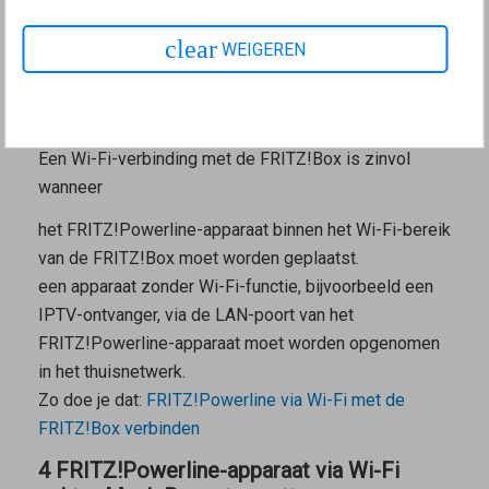
FRITZ!Box verbinden
clear
WEIGEREN
3 FRITZ!Powerline-apparaat via Wi-Fi met
FRITZ!Box verbinden
Verbindingsscenario voor het verbindingstype Wi-Fi-bridge
Een Wi-Fi-verbinding met de FRITZ!Box is zinvol
wanneer
het FRITZ!Powerline-apparaat binnen het Wi-Fi-bereik
van de FRITZ!Box moet worden geplaatst.
een apparaat zonder Wi-Fi-functie, bijvoorbeeld een
IPTV-ontvanger, via de LAN-poort van het
FRITZ!Powerline-apparaat moet worden opgenomen
in het thuisnetwerk.
Zo doe je dat:
FRITZ!Powerline via Wi-Fi met de
FRITZ!Box verbinden
4 FRITZ!Powerline-apparaat via Wi-Fi