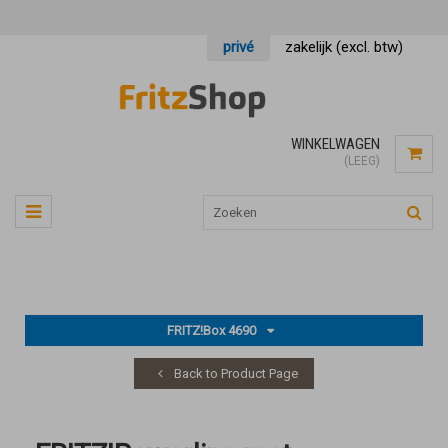
privé
zakelijk (excl. btw)
WINKELWAGEN
(LEEG)
FRITZ!Box 4690
Back to Product Page