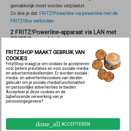
gemakkelijk moet worden verplaatst.
Zo doe je dat:
FRITZ!Powerline via powerline met de
FRITZ!Box verbinden
2 FRITZ!Powerline-apparaat via LAN met
FRITZ!Box verbinden
FRITZSHOP MAAKT GEBRUIK VAN
Verbindingsscenario voor het verbindingstype LAN-bridge
Een LAN-verbinding met de FRITZ!Box is zinvol
COOKIES
FritzShop vraagt je om cookies te accepteren
wanneer
voor betere prestaties en voor sociale-media-
en advertentiedoeleinden. Er worden sociale-
het FRITZ!Powerline-apparaat buiten het Wi-Fi-bereik
media- en advertentiecookies van derden
gebruikt om je sociale-mediafunctionaliteit
van de FRITZ!Box of een andere repeater in het
en persoonlijke advertenties te bieden.
thuisnetwerk moet worden geplaatst.
Accepteer je deze cookies en de
bijbehorende verwerking van je
vanaf de plaats waar het FRITZ!Powerline-apparaat
persoonsgegevens?
wordt gebruikt een LAN-verbinding met de FRITZ!Box
kan worden gemaakt, bijvoorbeeld via de al
aanwezige bekabeling voor het netwerk in huis.
done_all
ACCEPTEREN
Zo doe je dat:
FRITZ!Powerline via LAN met de