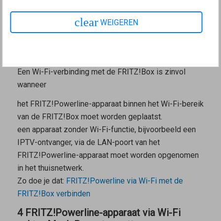
FRITZ!Box verbinden
clear
WEIGEREN
3 FRITZ!Powerline-apparaat via Wi-Fi met
FRITZ!Box verbinden
Verbindingsscenario voor het verbindingstype Wi-Fi-bridge
Een Wi-Fi-verbinding met de FRITZ!Box is zinvol
wanneer
het FRITZ!Powerline-apparaat binnen het Wi-Fi-bereik
van de FRITZ!Box moet worden geplaatst.
een apparaat zonder Wi-Fi-functie, bijvoorbeeld een
IPTV-ontvanger, via de LAN-poort van het
FRITZ!Powerline-apparaat moet worden opgenomen
in het thuisnetwerk.
Zo doe je dat:
FRITZ!Powerline via Wi-Fi met de
FRITZ!Box verbinden
4 FRITZ!Powerline-apparaat via Wi-Fi