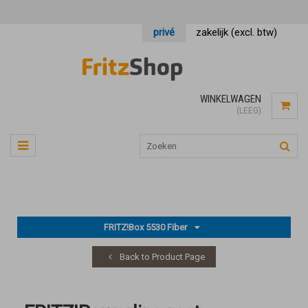
privé
zakelijk (excl. btw)
WINKELWAGEN
(LEEG)
FRITZ!Box 5530 Fiber
Back to Product Page