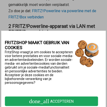
gemakkelijk moet worden verplaatst.
Zo doe je dat:
FRITZ!Powerline via powerline met de
FRITZ!Box verbinden
2 FRITZ!Powerline-apparaat via LAN met
FRITZ!Box verbinden
FRITZSHOP MAAKT GEBRUIK VAN
Verbindingsscenario voor het verbindingstype LAN-bridge
Een LAN-verbinding met de FRITZ!Box is zinvol
COOKIES
FritzShop vraagt je om cookies te accepteren
wanneer
voor betere prestaties en voor sociale-media-
en advertentiedoeleinden. Er worden sociale-
het FRITZ!Powerline-apparaat buiten het Wi-Fi-bereik
media- en advertentiecookies van derden
gebruikt om je sociale-mediafunctionaliteit
van de FRITZ!Box of een andere repeater in het
en persoonlijke advertenties te bieden.
thuisnetwerk moet worden geplaatst.
Accepteer je deze cookies en de
bijbehorende verwerking van je
vanaf de plaats waar het FRITZ!Powerline-apparaat
persoonsgegevens?
wordt gebruikt een LAN-verbinding met de FRITZ!Box
kan worden gemaakt, bijvoorbeeld via de al
aanwezige bekabeling voor het netwerk in huis.
done_all
ACCEPTEREN
Zo doe je dat:
FRITZ!Powerline via LAN met de