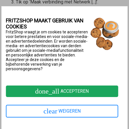
Tik op ‘Maak verbinding met Netwerk [...]’.
Tik in het venster ‘Verbinding maken met
wifinetwerk [...]’ op ‘Verbind’.
FRITZSHOP MAAKT GEBRUIK VAN
De Wi-Fi-verbinding wordt nu tot stand gebracht.
COOKIES
Als de melding ‘Geen verbinding mogelijk met
FritzShop vraagt je om cookies te accepteren
voor betere prestaties en voor sociale-media-
netwerk [...]’ wordt weergegeven, voer dan de
en advertentiedoeleinden. Er worden sociale-
media- en advertentiecookies van derden
stappen uit van de handleiding
Wi-Fi-apparaat kan
gebruikt om je sociale-mediafunctionaliteit
met QR-code geen verbinding met de FRITZ!Box
en persoonlijke advertenties te bieden.
Accepteer je deze cookies en de
tot stand brengen
.
bijbehorende verwerking van je
persoonsgegevens?
3 Computer met FRITZ!Box verbinden
Windows
done_all
Klik in de taakbalk van Windows op
(Start) en
ACCEPTEREN
vervolgens op
(Instellingen).
Klik in het menu ‘Instellingen’ op ‘Netwerk en
clear
WEIGEREN
internet’ en vervolgens op ‘Wi-Fi’.
Klik op ‘Beschikbare netwerken weergegeven’.
Klik in de lijst met beschikbare netwerken op de