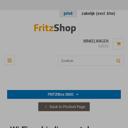
privé
zakelijk (excl. btw)
WINKELWAGEN
(LEEG)
FRITZ!Box 5630
Back to Product Page