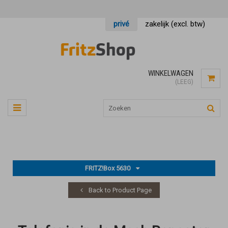
privé
zakelijk (excl. btw)
WINKELWAGEN
(LEEG)
FRITZ!Box 5630
Back to Product Page