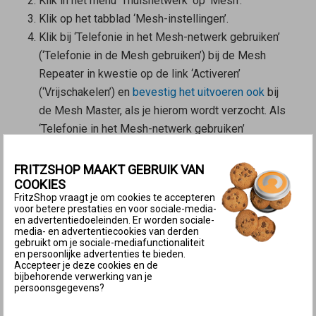
Klik in het menu ‘Thuisnetwerk’ op ‘Mesh’.
Klik op het tabblad ‘Mesh-instellingen’.
Klik bij ‘Telefonie in het Mesh-netwerk gebruiken’
(‘Telefonie in de Mesh gebruiken’) bij de
Mesh
Repeater
in kwestie op de link ‘Activeren’
(‘Vrijschakelen’) en
bevestig het uitvoeren ook
bij
de
Mesh Master
, als je hierom wordt verzocht. Als
‘Telefonie in het Mesh-netwerk gebruiken’
(‘Telefonie in de Mesh gebruiken’) niet beschikbaar
is, is de FRITZ!Box niet
ingesteld als Mesh Master
.
FRITZSHOP MAAKT GEBRUIK VAN
COOKIES
2 Oproepen naar het buitenland en speciale
FritzShop vraagt je om cookies te accepteren
telefoonnummers mogelijk maken
voor betere prestaties en voor sociale-media-
en advertentiedoeleinden. Er worden sociale-
Nadat in de Mesh de telefonie is ingesteld, zijn met
media- en advertentiecookies van derden
gebruikt om je sociale-mediafunctionaliteit
de
Mesh Repeater
alleen oproepen naar binnenlandse
en persoonlijke advertenties te bieden.
Accepteer je deze cookies en de
telefoonnummers en alarmnummers mogelijk. Je kunt
bijbehorende verwerking van je
deze beveiligingsfunctie deactiveren:
persoonsgegevens?
Klik in de
gebruikersinterface van de
Mesh Master