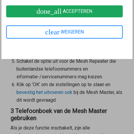
op ‘Telefonie’.
done_all
ACCEPTEREN
Klik in het menu ‘Telefonie’ op ‘Eigen
telefoonnummers’.
Klik op het tabblad ‘Instellingen voor de aansluiting’
clear
WEIGEREN
(‘Aansluitingsinstellingen’).
Klik bij ‘Beveiliging’ (‘Veiligheid’) op de knop
‘Selectie wijzigen’.
Schakel de optie uit voor de
Mesh Repeater
die
buitenlandse telefoonnummers en
informatie-/servicenummers mag kiezen.
Klik op ‘OK’ om de instellingen op te slaan en
bevestig het uitvoeren ook
bij de
Mesh Master
, als
dit wordt gevraagd.
3 Telefoonboek van de Mesh Master
gebruiken
Als je deze functie inschakelt, zijn alle