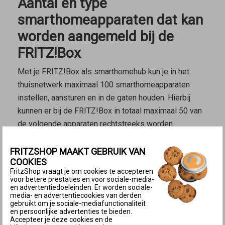
Aantal en type
smarthomeapparaten dat kan
worden aangemeld bij de
FRITZ!Box
Met je FRITZ!Box als smarthomehub kun je in het
thuisnetwerk maximaal 100 smarthomeapparaten
instellen, aansturen en in de gaten houden. Hierbij
kunnen er
bij de FRITZ!Box in totaal maximaal 50
van
de volgende apparaten rechtstreeks worden
aangemeld:
FRITZSHOP MAAKT GEBRUIK VAN
COOKIES
Opmerking:
Meer smarthomeapparaten
FritzShop vraagt je om cookies te accepteren
kunnen via een FRITZ!Smart Gateway of
voor betere prestaties en voor sociale-media-
en advertentiedoeleinden. Er worden sociale-
een tweede
FRITZ!Box als
Mesh
media- en advertentiecookies van derden
Repeater
in het thuisnetwerk worden
gebruikt om je sociale-mediafunctionaliteit
en persoonlijke advertenties te bieden.
opgenomen.
Accepteer je deze cookies en de