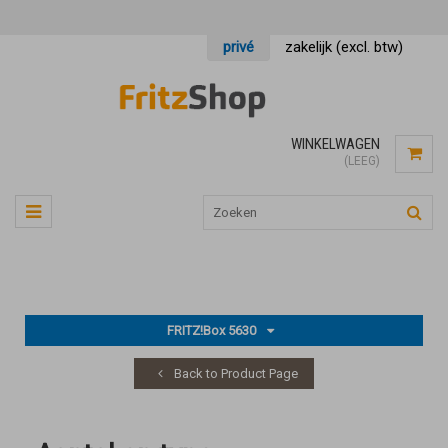
privé
zakelijk (excl. btw)
WINKELWAGEN
(LEEG)
FRITZ!Box 5630
Back to Product Page