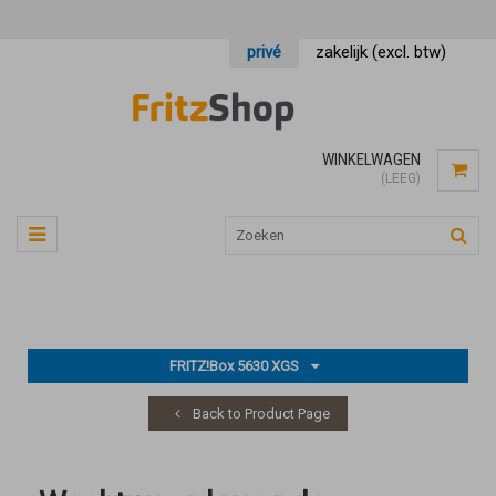
privé
zakelijk (excl. btw)
WINKELWAGEN
(LEEG)
FRITZ!Box 5630 XGS
Back to Product Page