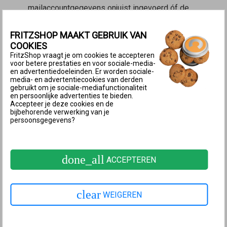
mailaccountgegevens onjuist ingevoerd óf de
FRITZ!Box heeft geen internetverbinding.
Belangrijk:
Mogelijk werd de e-mail aangemerkt als
FRITZSHOP MAAKT GEBRUIK VAN
COOKIES
ongewenste reclame (spam). Controleer in dit
FritzShop vraagt je om cookies te accepteren
geval ook de spammap van je e-mailpostvak.
voor betere prestaties en voor sociale-media-
en advertentiedoeleinden. Er worden sociale-
Klik in de e-mail op de link. De link stuurt je meteen
media- en advertentiecookies van derden
gebruikt om je sociale-mediafunctionaliteit
naar het menu ‘FRITZ!Box-gebruikers’ in de
en persoonlijke advertenties te bieden.
Accepteer je deze cookies en de
gebruikersinterface.
bijbehorende verwerking van je
Klik bij de gebruiker in kwestie op de knop
persoonsgegevens?
(Wijzigen/Bewerken) en voer een nieuw
wachtwoord in.
done_all
Klik op ‘Toepassen’ om de instellingen op te slaan.
ACCEPTEREN
2 Fabrieksinstellingen laden en FRITZ!Box
opnieuw instellen
clear
WEIGEREN
Als de mogelijkheid niet wordt geboden om
pushservicemail toe te laten sturen of wanneer je de