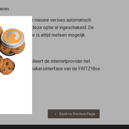
eren.
ITZ!OS-versies en nieuwe versies automatisch
 de FRITZ!Box is deze optie al ingeschakeld. De
en online-update is altijd meteen mogelijk.
 apparaten installeert de internetprovider het
leren via de gebruikersinterface van de FRITZ!Box.
Back to Product Page