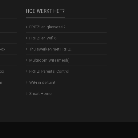
HOE WERKT HET?
FRITZ! en glasvezel?
FRITZ! en Wifi 6
box
Thuiswerken met FRITZ!
Multiroom WiFi (mesh)
Box
FRITZ! Parental Control
em
WiFi in de tuin!
Smart Home