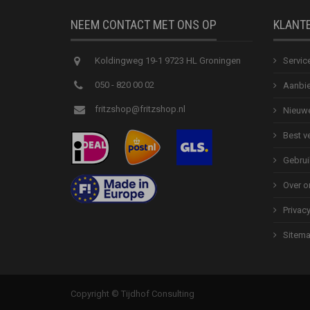
NEEM CONTACT MET ONS OP
KLANT
Koldingweg 19-1 9723 HL Groningen
Servic
050 - 820 00 02
Aanbie
fritzshop@fritzshop.nl
Nieuwe
Best v
Gebrui
Over o
Privac
Sitem
Copyright © Tijdhof Consulting