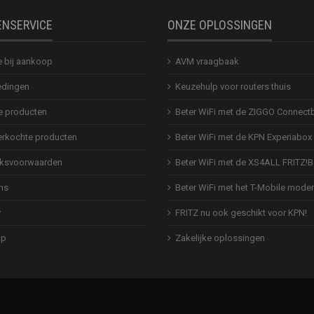
ENSERVICE
ONZE OPLOSSINGEN
e bij aankoop
AVM vraagbaak
dingen
Keuzehulp voor routers thuis
 producten
Beter WiFi met de ZIGGO Connect
erkochte producten
Beter WiFi met de KPN Experiabox
ksvoorwaarden
Beter WiFi met de XS4ALL FRITZ!
ns
Beter WiFi met het T-Mobile mod
y
FRITZ nu ook geschikt voor KPN!
ap
Zakelijke oplossingen