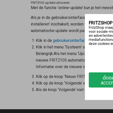
FRITZ!OS-update uitvoeren
Met de functie ‘online-update’ kun je het mees
Als je in de gebruikersinterface onder ‘Syste
FRITZSHOP
installeren’ inschakelt, worden toekomstige up
FritzShop vraag
automatische update wordt pas enige tijd na he
voor sociale-m
en advertentie
mediafunctional
Klik in de
gebruikersinterface van de FRITZ
deze cookies e
Klik in het menu ‘Systeem’ op ‘Update’.
Belangrijk:
Als het menu ‘Update’ niet beschik
nieuwe FRITZ!OS automatisch. Daarom is het 
Informatie over de nieuwe versie van FRITZ!O
don
Klik op de knop ‘Nieuw FRITZ!OS zoeken’.
Klik op de knop ‘Volgende’ en volg de instru
ACCE
Als de knop ‘Volgende’ niet beschikbaar is, 