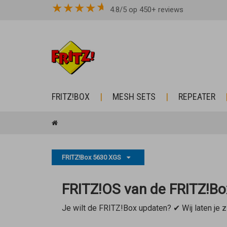
★
★
★
★
4.8/5 op 450+ reviews
FRITZ!BOX
MESH SETS
REPEATER
FRITZ!Box 5630 XGS
FRITZ!OS van de FRITZ!Bo
Je wilt de FRITZ!Box updaten? ✔ Wij laten je 