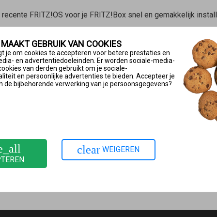
t recente FRITZ!OS voor je FRITZ!Box snel en gemakkelijk install
em > Update > Auto-update’ de optie ‘Informeren over nieuwe FR
 MAAKT GEBRUIK VAN COOKIES
dates automatisch geïnstalleerd. In de fabrieksinstellingen van
t je om cookies te accepteren voor betere prestaties en
t uitbrengen van de update uitgevoerd en gefaseerd verspreid. E
edia- en advertentiedoeleinden. Er worden sociale-media-
cookies van derden gebruikt om je sociale-
iteit en persoonlijke advertenties te bieden. Accepteer je
!Box
op ‘Systeem’.
n de bijbehorende verwerking van je persoonsgegevens?
baar is, heeft je internetprovider je FRITZ!Box geleverd. Bij deze
ook niet mogelijk en niet noodzakelijk om een update te instal
S en mogelijke data krijg je van je provider.
e_all
clear
WEIGEREN
cties van de wizard.
PTEREN
klik dan op de knop Update nu starten’.