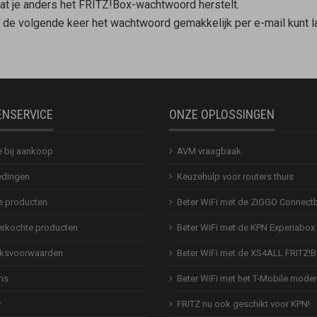
dat je anders het FRITZ!Box-wachtwoord herstelt.
lf de volgende keer het wachtwoord gemakkelijk per e-mail kunt l
ENSERVICE
ONZE OPLOSSINGEN
e bij aankoop
AVM vraagbaak
dingen
Keuzehulp voor routers thuis
 producten
Beter WiFi met de ZIGGO Connect
erkochte producten
Beter WiFi met de KPN Experiabox
ksvoorwaarden
Beter WiFi met de XS4ALL FRITZ!
ns
Beter WiFi met het T-Mobile mod
y
FRITZ nu ook geschikt voor KPN!