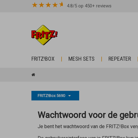
★
★
★
★
4.8/5 op 450+ reviews
FRITZ!BOX
MESH SETS
REPEATER
FRITZ!Box 5690
Wachtwoord voor de gebru
Je bent het wachtwoord van de FRITZ!Box verge