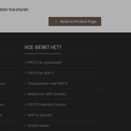
aten toesturen.
Back to Product Page
HOE WERKT HET?
FRITZ! en glasvezel?
FRITZ! en Wifi 6
box
Thuiswerken met FRITZ!
Multiroom WiFi (mesh)
Box
FRITZ! Parental Control
em
WiFi in de tuin!
Smart Home