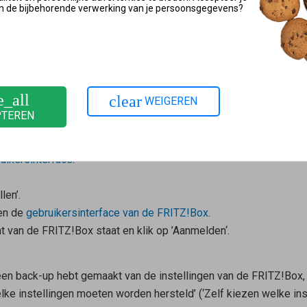
n de bijbehorende verwerking van je persoonsgegevens?
 slaan.
Z!Box opnieuw instellen
hservicemail toe te laten sturen of wanneer je de pushservicem
stellingen hebt geladen:
e_all
clear
WEIGEREN
PTEREN
tsnet.
p het elektriciteitsnet.
uikersinterface
.
len’.
gen de
gebruikersinterface van de FRITZ!Box
.
 van de FRITZ!Box staat en klik op ’Aanmelden‘.
 een back-up hebt gemaakt van de instellingen van de FRITZ!Box
lke instellingen moeten worden hersteld’ (‘Zelf kiezen welke ins