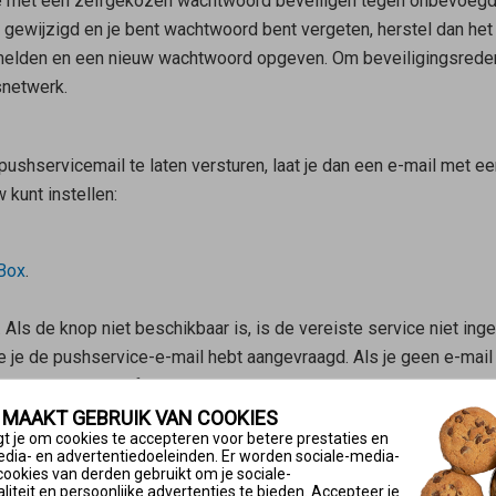
 je met een zelfgekozen wachtwoord beveiligen tegen onbevoegd
 gewijzigd en je bent wachtwoord bent vergeten, herstel dan het
nmelden en een nieuw wachtwoord opgeven. Om beveiligingsreden
snetwerk.
shservicemail te laten versturen, laat je dan een e-mail met ee
kunt instellen:
!Box
.
 Als de knop niet beschikbaar is, is de vereiste service niet inge
je de pushservice-e-mail hebt aangevraagd. Als je geen e-mail h
e FRITZ!Box heeft geen internetverbinding.
kt als ongewenste reclame (spam). Controleer in dit geval ook
 MAAKT GEBRUIK VAN COOKIES
t je om cookies te accepteren voor betere prestaties en
 je meteen naar het menu ‘FRITZ!Box-gebruikers’ in de gebruikersin
edia- en advertentiedoeleinden. Er worden sociale-media-
cookies van derden gebruikt om je sociale-
(Wijzigen/Bewerken) en voer een nieuw wachtwoord in.
iteit en persoonlijke advertenties te bieden. Accepteer je