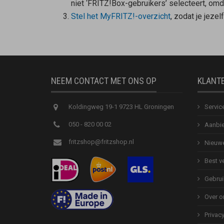
niet ‘FRITZ!Box-gebruikers’ selecteert, om
Stel het MyFRITZ!-overzicht
, zodat je jeze
NEEM CONTACT MET ONS OP
KLANT
Koldingweg 19-1 9723 HL Groningen
Servic
050 - 820 00 02
Aanbie
fritzshop@fritzshop.nl
Nieuwe
Best v
Gebrui
Over o
Privac