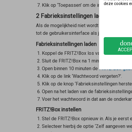
deze cookies e
Klik op ‘Toepassen’ om de instellingen op te
2 Fabrieksinstellingen laden en FRIT
Als de mogelijkheid niet wordt geboden om pus
tot de gebruikersinterface als je de fabrieksin
don
Fabrieksinstellingen laden
ACCE
Koppel de FRITZ!Box los van het elektricitei
Sluit de FRITZ!Box na 1 minuut opnieuw aan o
Open
binnen 10 minuten
de
FRITZ!Box-gebr
Klik op de link ‘Wachtwoord vergeten?’.
Klik op de knop ‘Fabrieksinstellingen herstel
Open na het laden van de fabrieksinstellin
Voer het wachtwoord in dat aan de onderkant
FRITZ!Box instellen
Stel de FRITZ!Box opnieuw in. Als je eerst
Selecteer hierbij de optie ‘Zelf aangeven we