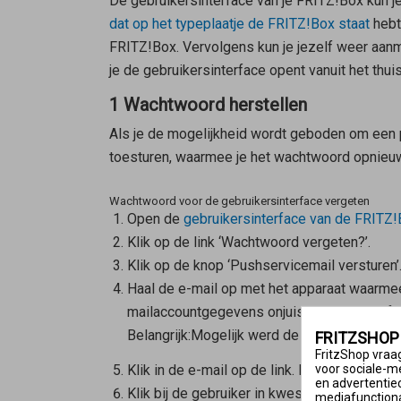
De gebruikersinterface van je FRITZ!Box kun
dat op het typeplaatje de FRITZ!Box staat
hebt
FRITZ!Box. Vervolgens kun je jezelf weer aa
je de gebruikersinterface opent vanuit het thui
1 Wachtwoord herstellen
Als je de mogelijkheid wordt geboden om een pu
toesturen, waarmee je het wachtwoord opnieuw 
Wachtwoord voor de gebruikersinterface vergeten
Open de
gebruikersinterface van de FRITZ
Klik op de link ‘Wachtwoord vergeten?’.
Klik op de knop ‘Pushservicemail versturen’.
Haal de e-mail op met het apparaat waarmee 
mailaccountgegevens onjuist ingevoerd óf d
Belangrijk:
Mogelijk werd de e-mail aangemer
FRITZSHOP
FritzShop vraag
Klik in de e-mail op de link. De link stuurt
voor sociale-m
en advertentie
Klik bij de gebruiker in kwestie op de knop
mediafunctional