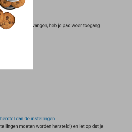
ail niet hebt ontvangen, heb je pas weer toegang
,
herstel dan de instellingen
.
tellingen moeten worden hersteld’) en let op dat je