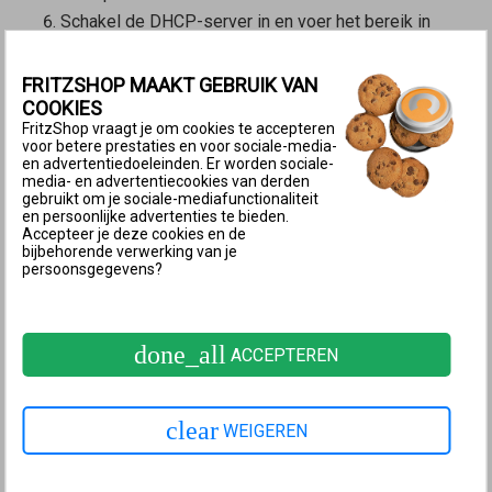
Schakel de DHCP-server in en voer het bereik in
waaruit de FRITZ!Box IP-adressen moet toewijzen.
FRITZSHOP MAAKT GEBRUIK VAN
Opmerking:
In de fabrieksinstellingen
COOKIES
gebruikt de FRITZ!Box het IP-adres
FritzShop vraagt je om cookies te accepteren
voor betere prestaties en voor sociale-media-
192.168.178.1 (subnetmasker
en advertentiedoeleinden. Er worden sociale-
255.255.255.0) en wijst IP-adressen
media- en advertentiecookies van derden
gebruikt om je sociale-mediafunctionaliteit
toe van xxx.20 tot xxx.200.
en persoonlijke advertenties te bieden.
Accepteer je deze cookies en de
bijbehorende verwerking van je
Klik op ‘Toepassen’ om de instellingen op te slaan.
persoonsgegevens?
3 DNS-aanvragen kunnen niet worden
beantwoord
done_all
ACCEPTEREN
Wanneer de IP- en serveradressen niet automatisch
worden opgehaald, maar handmatig zijn toegewezen,
clear
worden de DNS-aanvragen wel via de
WEIGEREN
internetverbinding verstuurd, maar niet naar de DNS-
server van de FRITZ!Box gestuurd. De DNS-servers