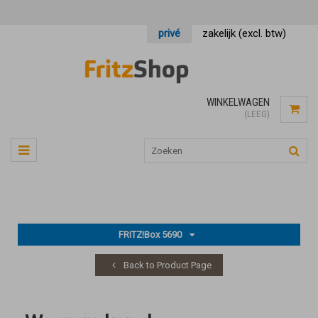
privé
zakelijk (excl. btw)
WINKELWAGEN
(LEEG)
FRITZ!Box 5690
Back to Product Page