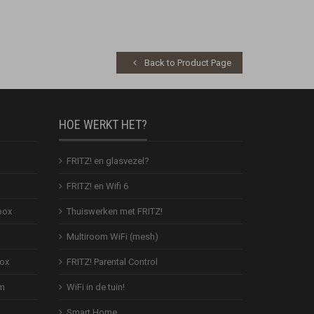
Back to Product Page
HOE WERKT HET?
FRITZ! en glasvezel?
FRITZ! en Wifi 6
box
Thuiswerken met FRITZ!
Multiroom WiFi (mesh)
Box
FRITZ! Parental Control
em
WiFi in de tuin!
Smart Home