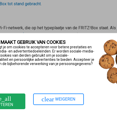
Box tot stand gebracht
.
Fi-netwerk, die op het typeplaatje van de FRITZ!Box staat. Als 
bruikersinterface van de FRITZ!Box
onder ‘Wi-Fi > Wi-Fi-netwerk’
 MAAKT GEBRUIK VAN COOKIES
t je om cookies te accepteren voor betere prestaties en
etwerk [...]’ op ‘Verbind’.
edia- en advertentiedoeleinden. Er worden sociale-media-
acht. Als de melding ‘Geen verbinding mogelijk met netwerk [...]
cookies van derden gebruikt om je sociale-
iteit en persoonlijke advertenties te bieden. Accepteer je
e geen verbinding met de FRITZ!Box tot stand brengen
.
n de bijbehorende verwerking van je persoonsgegevens?
n
 en vervolgens op
(Instellingen).
 internet’ en vervolgens op ‘Wi-Fi’.
e_all
clear
WEIGEREN
n’.
PTEREN
op de naam van het Wi-Fi-netwerk (SSID) van de FRITZ!Box en kli
geven, voer dan de stappen uit van de handleiding
Wi-Fi-netwer