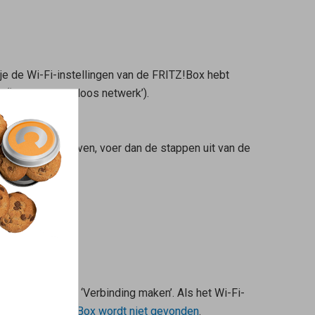
je de Wi-Fi-instellingen van de FRITZ!Box hebt
 (‘Wi-Fi > Draadloos netwerk’).
’ wordt weergegeven, voer dan de stappen uit van de
k vervolgens op ‘Verbinding maken’. Als het Wi-Fi-
k van de FRITZ!Box wordt niet gevonden
.