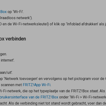
!Box
op ‘Wi-Fi’.
‘Draadloos netwerk’).
n de Wi-Fi-netwerksleutel) of klik op ‘Infoblad afdrukken’ als je
ox verbinden
ngen.
internet’.
aan/uit’.
’ op ‘Netwerk toevoegen’ en vervolgens op het pictogram voor d
k scannen met
FRITZ!App Wi-Fi
.
Fi-netwerk, die op het typeplaatje van de FRITZ!Box staat. Als 
bruikersinterface van de FRITZ!Box
onder ‘Wi-Fi > Wi-Fi-netwerk’
acht. Als de verbinding niet tot stand wordt gebracht, voer dan d