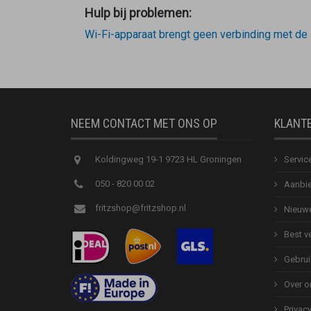
Hulp bij problemen:
Wi-Fi-apparaat brengt geen verbinding met de
NEEM CONTACT MET ONS OP
KLANT
Koldingweg 19-1 9723 HL Groningen
Servic
050 - 820 00 02
Aanbie
fritzshop@fritzshop.nl
Nieuwe
Best v
Gebrui
Over o
Privac