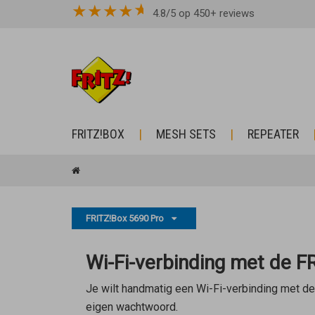
★
★
★
★
4.8/5 op 450+ reviews
FRITZ!BOX
MESH SETS
REPEATER
FRITZ!Box 5690 Pro
Wi-Fi-verbinding met de FR
Je wilt handmatig een Wi-Fi-verbinding met de
eigen wachtwoord.