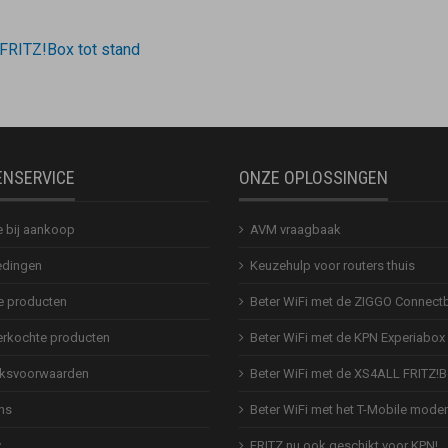
 FRITZ!Box tot stand
ENSERVICE
ONZE OPLOSSINGEN
e bij aankoop
AVM vraagbaak
dingen
Keuzehulp voor routers thuis
 producten
Beter WiFi met de ZIGGO Connect
erkochte producten
Beter WiFi met de KPN Experiabox
ksvoorwaarden
Beter WiFi met de XS4ALL FRITZ!
ns
Beter WiFi met het T-Mobile mod
y
FRITZ nu ook geschikt voor KPN!