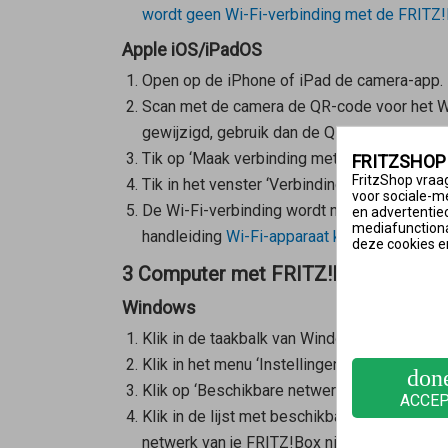
wordt geen Wi-Fi-verbinding met de FRITZ!
Apple iOS/iPadOS
Open op de iPhone of iPad de camera-app.
Scan met de camera de QR-code voor het Wi-
gewijzigd, gebruik dan de QR-code in de
ge
Tik op ‘Maak verbinding met Netwerk [...]’.
FRITZSHOP
FritzShop vraag
Tik in het venster ‘Verbinding maken met wifin
voor sociale-m
De Wi-Fi-verbinding wordt nu tot stand gebr
en advertentie
mediafunctional
handleiding
Wi-Fi-apparaat kan met QR-cod
deze cookies e
3 Computer met FRITZ!Box verbinde
Windows
Klik in de taakbalk van Windows op
(Start)
Klik in het menu ‘Instellingen’ op ‘Netwerk en
don
Klik op ‘Beschikbare netwerken weergegeve
ACCE
Klik in de lijst met beschikbare netwerken 
netwerk van je FRITZ!Box niet wordt weerge