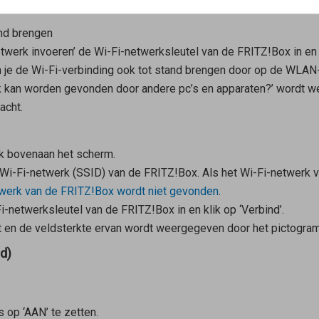
and brengen
etwerk invoeren’ de Wi-Fi-netwerksleutel van de FRITZ!Box in en k
un je de Wi-Fi-verbinding ook tot stand brengen door op de WLAN
rk kan worden gevonden door andere pc’s en apparaten?’ wordt we
acht.
lk bovenaan het scherm.
 Wi-Fi-netwerk (SSID) van de FRITZ!Box. Als het Wi-Fi-netwerk 
werk van de FRITZ!Box wordt niet gevonden
.
i-netwerksleutel van de FRITZ!Box in en klik op ‘Verbind’.
ht en de veldsterkte ervan wordt weergegeven door het pictogram
d)
s op ‘AAN’ te zetten.