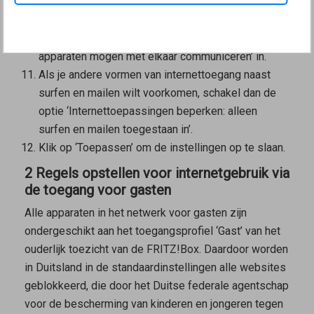
openbare hotspots mogelijk maken (OWE)’ in.
Als de Wi-Fi-apparaten onderling ook gegevens
mogen uitwisselen, schakel dan de optie ‘Wi-Fi-
apparaten mogen met elkaar communiceren’ in.
Als je andere vormen van internettoegang naast
surfen en mailen wilt voorkomen, schakel dan de
optie ‘Internettoepassingen beperken: alleen
surfen en mailen toegestaan in’.
Klik op ‘Toepassen’ om de instellingen op te slaan.
2 Regels opstellen voor internetgebruik via
de toegang voor gasten
Alle apparaten in het netwerk voor gasten zijn
ondergeschikt aan het toegangsprofiel ‘Gast’ van het
ouderlijk toezicht van de FRITZ!Box. Daardoor worden
in Duitsland in de standaardinstellingen alle websites
geblokkeerd, die door het Duitse federale agentschap
voor de bescherming van kinderen en jongeren tegen