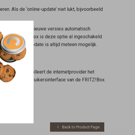
en. Als de ‘online-update’ niet lukt, bijvoorbeeld
!OS-versies en nieuwe versies automatisch
n van de FRITZ!Box is deze optie al ingeschakeld.
. Een online-update is altijd meteen mogelijk.
 apparaten installeert de internetprovider het
leren via de gebruikersinterface van de FRITZ!Box.
Back to Product Page