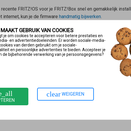
 recente FRITZ!OS voor je FRITZ!Box snel en gemakkelijk installer
internet, kun je de firmware
handmatig bijwerken
.
> Update > Auto-update’
de optie ‘Informeren over nieuwe FRITZ
 MAAKT GEBRUIK VAN COOKIES
ge updates automatisch geïnstalleerd. In de fabrieksinstellinge
t je om cookies te accepteren voor betere prestaties en
edia- en advertentiedoeleinden. Er worden sociale-media-
 het uitbrengen van de update uitgevoerd en gefaseerd verspreid
cookies van derden gebruikt om je sociale-
iteit en persoonlijke advertenties te bieden. Accepteer je
!Box
op ‘Systeem’.
n de bijbehorende verwerking van je persoonsgegevens?
baar is, heeft je internetprovider je FRITZ!Box geleverd. Bij deze
ook niet mogelijk en niet noodzakelijk om een update te instal
S en mogelijke data krijg je van je provider.
e_all
clear
WEIGEREN
PTEREN
cties van de wizard.
klik dan op de knop Update nu starten’.