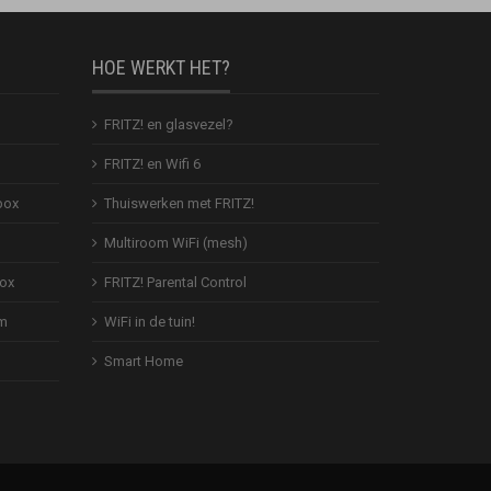
HOE WERKT HET?
FRITZ! en glasvezel?
FRITZ! en Wifi 6
box
Thuiswerken met FRITZ!
Multiroom WiFi (mesh)
Box
FRITZ! Parental Control
em
WiFi in de tuin!
Smart Home