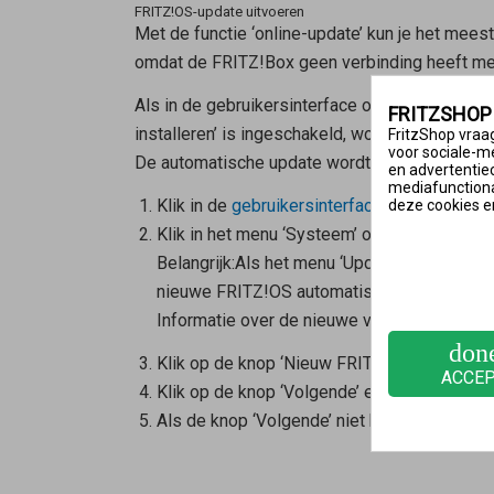
FRITZ!OS-update uitvoeren
Met de functie ‘online-update’ kun je het meest
omdat de FRITZ!Box geen verbinding heeft met 
Als
in de gebruikersinterface onder ‘Systeem 
FRITZSHOP
installeren’ is ingeschakeld, worden toekomsti
FritzShop vraag
voor sociale-m
De automatische update wordt pas enige tijd na
en advertentie
mediafunctional
Klik in de
gebruikersinterface van de FRITZ
deze cookies e
Klik in het menu ‘Systeem’ op ‘Update’.
Belangrijk:
Als het menu ‘Update’ niet beschik
nieuwe FRITZ!OS automatisch. Daarom is het 
Informatie over de nieuwe versie van FRITZ!O
don
Klik op de knop ‘Nieuw FRITZ!OS zoeken’.
ACCE
Klik op de knop ‘Volgende’ en volg de instru
Als de knop ‘Volgende’ niet beschikbaar is, 