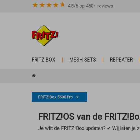
★
★
★
★
4.8/5 op 450+ reviews
FRITZ!BOX
MESH SETS
REPEATER
FRITZ!Box 5690 Pro
FRITZ!OS van de FRITZ!Bo
Je wilt de FRITZ!Box updaten? ✔ Wij laten je 