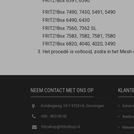
FRITZ!Box 6591, 6590
FRITZ!Box 7490, 7430, 5491, 5490
FRITZ!Box 6490, 6430
FRITZ!Box 7560, 7362 SL
FRITZ!Box 7583, 7582, 7581, 7580
FRITZ!Box 6820, 4040, 4020, 3490
Het procedé is voltooid, zodra in het Mesh
NEEM CONTACT MET ONS OP
KLANT
Koldingweg 19-1 9723 HL Groningen
Servic
050 - 820 00 02
Aanbie
fritzshop@fritzshop.nl
Nieuwe