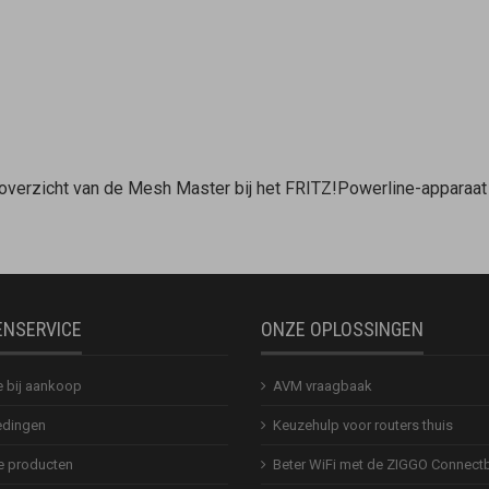
-overzicht van de
Mesh Master
bij het FRITZ!Powerline-apparaa
ENSERVICE
ONZE OPLOSSINGEN
e bij aankoop
AVM vraagbaak
dingen
Keuzehulp voor routers thuis
 producten
Beter WiFi met de ZIGGO Connect