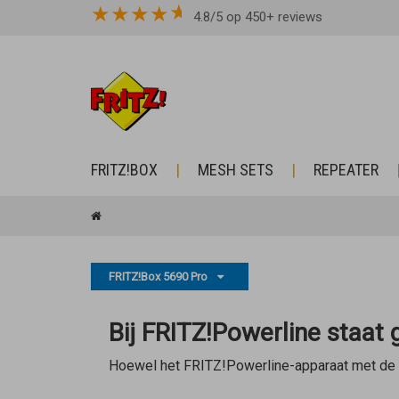
★
★
★
★
4.8/5 op 450+ reviews
FRITZ!BOX
MESH SETS
REPEATER
FRITZ!Box 5690 Pro
Bij FRITZ!Powerline staat
Hoewel het FRITZ!Powerline-apparaat met de 