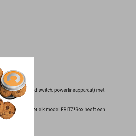
kant (bijvoorbeeld switch, powerlineapparaat) met
 WAN-poort. Niet elk model FRITZ!Box heeft een