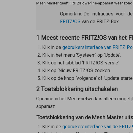
Mesh Master geeft FRITZ!Powerline-apparaat weer zon
Opmerking:
De instructies voor d
FRITZ!OS
van de FRITZ!Box.
1 Meest recente FRITZ!OS van het FR
Klik in de
gebruikersinterface van FRITZ!Po
Klik in het menu ‘Systeem’ op ‘Update’.
Klik op het tabblad ‘FRITZ!OS-versie’.
Klik op ‘Nieuw FRITZ!OS zoeken’.
Klik op de knop ‘Volgende’ of ‘Update starten
2 Toetsblokkering uitschakelen
Opname in het Mesh-netwerk is alleen mogelijk
apparaat:
Toetsblokkering van de Mesh Master uit
Klik in de
gebruikersinterface van de FRITZ