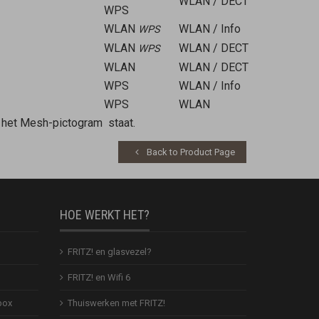
WLAN / DECT
WPS
WLAN
WLAN / Info
WPS
WLAN
WLAN / DECT
WPS
WLAN
WLAN / DECT
WPS
WLAN / Info
WPS
WLAN
t het Mesh-pictogram
staat.
Back to Product Page
HOE WERKT HET?
FRITZ! en glasvezel?
FRITZ! en Wifi 6
box
Thuiswerken met FRITZ!