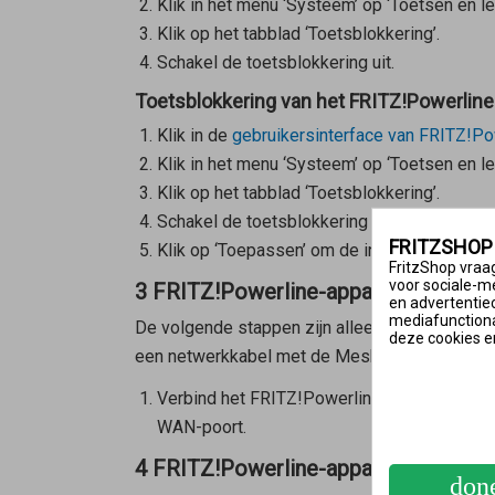
Klik in het menu ‘Systeem’ op ‘Toetsen en le
Klik op het tabblad ‘Toetsblokkering’.
Schakel de toetsblokkering uit.
Toetsblokkering van het FRITZ!Powerline
Klik in de
gebruikersinterface van FRITZ!Po
Klik in het menu ‘Systeem’ op ‘Toetsen en le
Klik op het tabblad ‘Toetsblokkering’.
Schakel de toetsblokkering uit.
FRITZSHOP
Klik op ‘Toepassen’ om de instellingen op te
FritzShop vraag
voor sociale-m
3 FRITZ!Powerline-apparaat rechtst
en advertentie
mediafunctional
De volgende stappen zijn alleen nodig als het
deze cookies e
een netwerkkabel met de
Mesh Master
is ver
Verbind het FRITZ!Powerline-apparaat rec
WAN-poort.
4 FRITZ!Powerline-apparaat met een
don