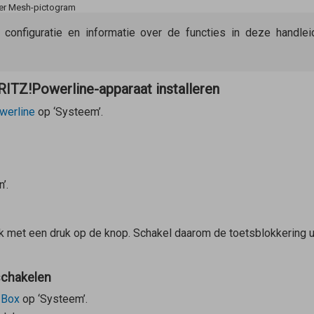
der Mesh-pictogram
e configuratie en informatie over de functies in deze handl
ITZ!Powerline-apparaat installeren
werline
op ‘Systeem’.
’.
 met een druk op de knop. Schakel daarom de toetsblokkering u
schakelen
!Box
op ‘Systeem’.