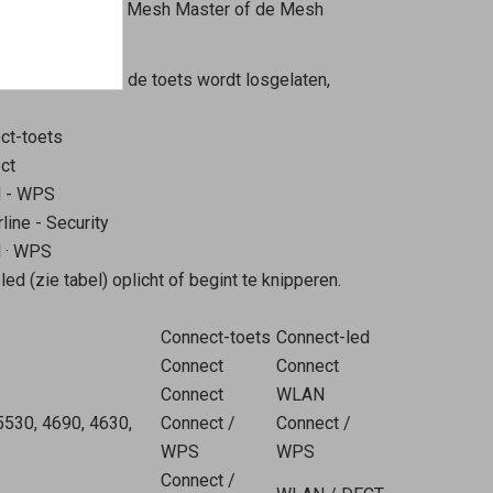
 de toets van de
Mesh Master
of de
Mesh
 weer los. Zodra de toets wordt losgelaten,
ct-toets
ct
 - WPS
ine - Security
N
·
WPS
ed (zie tabel) oplicht of begint te knipperen.
Connect-toets
Connect-led
Connect
Connect
Connect
WLAN
5530, 4690, 4630,
Connect /
Connect /
WPS
WPS
Connect /