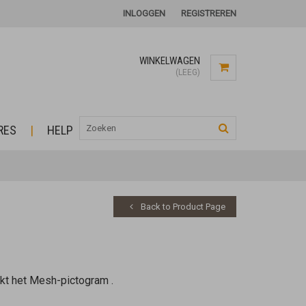
INLOGGEN
REGISTREREN
WINKELWAGEN
(LEEG)
RES
HELP
Back to Product Page
ekt het Mesh-pictogram
.