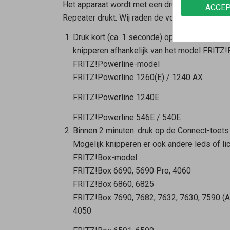
Het apparaat wordt met een druk op de knop in
ACCE
Repeater
drukt. Wij raden de volgende volgord
Druk kort (ca. 1 seconde) op de Connect-toe
knipperen afhankelijk van het model FRITZ!P
FRITZ!Powerline-model
FRITZ!Powerline 1260(E) / 1240 AX
FRITZ!Powerline 1240E
FRITZ!Powerline 546E / 540E
Binnen 2 minuten: druk op de Connect-toet
Mogelijk knipperen er ook andere leds of li
FRITZ!Box-model
FRITZ!Box 6690, 5690 Pro, 4060
FRITZ!Box 6860, 6825
FRITZ!Box 7690, 7682, 7632, 7630, 7590 (AX
4050