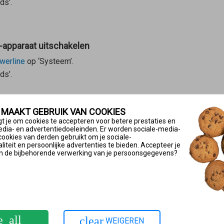
ds’.
-apparaat uitschakelen
werline
op ‘Systeem’.
ds’.
 MAAKT GEBRUIK VAN COOKIES
 slaan.
t je om cookies te accepteren voor betere prestaties en
edia- en advertentiedoeleinden. Er worden sociale-media-
reeks met Mesh Master verbinden
cookies van derden gebruikt om je sociale-
iteit en persoonlijke advertenties te bieden. Accepteer je
 FRITZ!Powerline-apparaat via een apparaat van een andere fabri
n de bijbehorende verwerking van je persoonsgegevens?
bonden:
htstreeks met een LAN-poort van de
Mesh Master
. Gebruik
niet
de
 druk op de knop in het Mesh-netwerk opnemen
e_all
clear
WEIGEREN