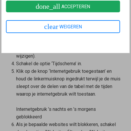
done_all
ACCEPTEREN
verbieden:
Klik in de
gebruikersinterface van de FRITZ!Box
op
‘Internet’.
clear
WEIGEREN
Klik in het menu ‘Internet’ op ‘Filters’.
Klik op het tabblad ‘Ouderlijk toezicht’ op het profiel
‘Gast’ en vervolgens op de knop
(Toegangsprofiel
wijzigen).
Schakel de optie ‘Tijdschema’ in.
Klik op de knop ‘Internetgebruik toegestaan’ en
houd de linkermuisknop ingedrukt terwijl je de muis
sleept over de delen van de tabel met de tijden
waarop je internetgebruik wilt toestaan.
Internetgebruik ’s nachts en ’s morgens
geblokkeerd
Als je bepaalde websites wilt blokkeren, schakel