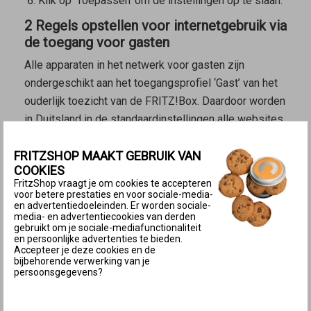
Klik op ‘Toepassen’ om de instellingen op te slaan.
2 Regels opstellen voor internetgebruik via
de toegang voor gasten
Alle apparaten in het netwerk voor gasten zijn
ondergeschikt aan het toegangsprofiel ‘Gast’ van het
ouderlijk toezicht van de FRITZ!Box. Daardoor worden
in Duitsland in de standaardinstellingen alle websites
geblokkeerd, die door het Duitse federale agentschap
FRITZSHOP MAAKT GEBRUIK VAN
voor de bescherming van kinderen en jongeren tegen
COOKIES
schadelijke media (
Bundeszentrale für Kinder- und
FritzShop vraagt je om cookies te accepteren
Jugendmedienschutz
) zijn aangewezen als
voor betere prestaties en voor sociale-media-
en advertentiedoeleinden. Er worden sociale-
aanstootgevend of schadelijk voor voor kinderen of
media- en advertentiecookies van derden
minderjarigen.
gebruikt om je sociale-mediafunctionaliteit
en persoonlijke advertenties te bieden.
Accepteer je deze cookies en de
Je kunt zo nodig het toegangsprofiel ‘Gast’ handmatig
bijbehorende verwerking van je
wijzigen als je bijvoorbeeld het internetgebruik in het
persoonsgegevens?
netwerk voor gasten wilt beperken tot bepaalde tijden
of als je het bezoeken van bepaalde websites wilt