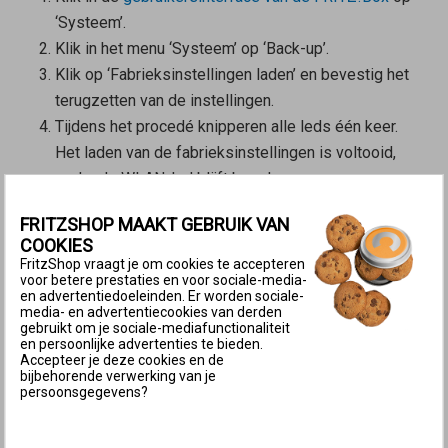
‘Systeem’.
Klik in het menu ‘Systeem’ op ‘Back-up’.
Klik op ‘Fabrieksinstellingen laden’ en bevestig het
terugzetten van de instellingen.
Tijdens het procedé knipperen alle leds één keer.
Het laden van de fabrieksinstellingen is voltooid,
zodra de WLAN-led blijft branden.
2 Mesh Repeater via LAN met Mesh
FRITZSHOP MAAKT GEBRUIK VAN
Master verbinden
COOKIES
FritzShop vraagt je om cookies te accepteren
Verbind een LAN-poort van de FRITZ!Box die je als
voor betere prestaties en voor sociale-media-
en advertentiedoeleinden. Er worden sociale-
Mesh Repeater
wilt instellen via een netwerkkabel
media- en advertentiecookies van derden
met een LAN-poort van de
Mesh Master
.
gebruikt om je sociale-mediafunctionaliteit
en persoonlijke advertenties te bieden.
Belangrijk:
Gebruik niet de WAN-poort van de
Accepteer je deze cookies en de
FRITZ!Box. De WAN-poort is ingesteld om een
bijbehorende verwerking van je
persoonsgegevens?
externe modem aan te sluiten en kan pas na
configuratie van de
Mesh Repeater
als extra LAN-