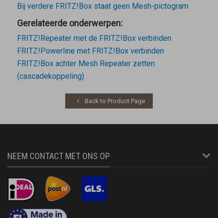
Bij verdere FRITZ!Box staat geen Mesh-pictogram
Gerelateerde onderwerpen:
FRITZ!Repeater met de FRITZ!Box verbinden
FRITZ!Powerline met FRITZ!Box verbinden
FRITZ!Box achter Mesh Repeater zetten
(cascadekoppeling)
Back to Product Page
NEEM CONTACT MET ONS OP