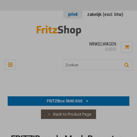
privé
zakelijk (excl. btw)
WINKELWAGEN
(LEEG)
FRITZ!Box 5690 XGS
Back to Product Page