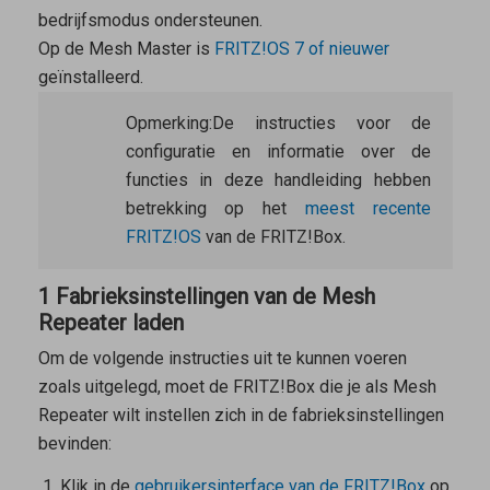
bedrijfsmodus ondersteunen.
Op de
Mesh Master
is
FRITZ!OS 7 of nieuwer
geïnstalleerd.
Opmerking:
De instructies voor de
configuratie en informatie over de
functies in deze handleiding hebben
betrekking op het
meest recente
FRITZ!OS
van de FRITZ!Box.
1 Fabrieksinstellingen van de Mesh
Repeater laden
Om de volgende instructies uit te kunnen voeren
zoals uitgelegd, moet de FRITZ!Box die je als
Mesh
Repeater
wilt instellen zich in de fabrieksinstellingen
bevinden:
Klik in de
gebruikersinterface van de FRITZ!Box
op