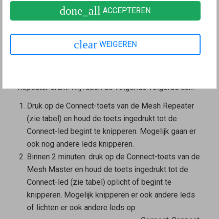
poort worden ingesteld
.
done_all
ACCEPTEREN
3 Mesh Repeater met een druk op de knop
in het Mesh-netwerk opnemen
clear
WEIGEREN
Het apparaat wordt met een druk op de knop in het
Mesh-netwerk opgenomen. Het maakt niet uit of je
eerst op de toets van de
Mesh Master
of de
Mesh
Repeater
drukt. Wij raden de volgende volgorde aan:
Druk op de Connect-toets van de
Mesh Repeater
(zie tabel) en houd de toets ingedrukt tot de
Connect-led begint te knipperen. Mogelijk gaan er
ook nog andere leds knipperen.
Binnen 2 minuten: druk op de Connect-toets van de
Mesh Master
en houd de toets ingedrukt tot de
Connect-led (zie tabel) oplicht of begint te
knipperen. Mogelijk knipperen er ook andere leds
of lichten er ook andere leds op.