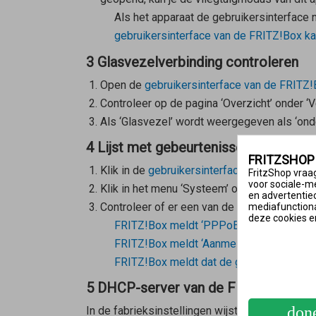
Als het apparaat de gebruikersinterface 
gebruikersinterface van de FRITZ!Box k
3 Glasvezelverbinding controleren
Open de
gebruikersinterface van de FRITZ
Controleer op de pagina ‘Overzicht’ onder ‘
Als ‘Glasvezel’ wordt weergegeven als ‘onde
4 Lijst met gebeurtenissen van de F
FRITZSHOP
Klik in de
gebruikersinterface van de FRITZ
FritzShop vraag
voor sociale-m
Klik in het menu ‘Systeem’ op ‘Gebeurtenisse
en advertentie
Controleer of er een van de volgende foutme
mediafunctional
deze cookies e
FRITZ!Box meldt ‘PPPoE-fout’
FRITZ!Box meldt ‘Aanmelden bij de intern
FRITZ!Box meldt dat de glasvezelverbin
5 DHCP-server van de FRITZ!Box in
don
In de fabrieksinstellingen wijst de FRITZ!Box