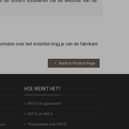
de drivers installeren via de website van de
matie over het instellen krijg je van de fabrikant
Back to Product Page
HOE WERKT HET?
FRITZ! en glasvezel?
FRITZ! en Wifi 6
box
Thuiswerken met FRITZ!