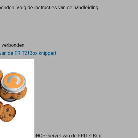
bonden. Volg de instructies van de handleiding
s verbonden.
van de FRITZ!Box knippert
.
ndleiding:
paraten. Als je de DHCP-server van de FRITZ!Box