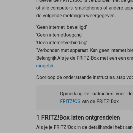
Hoewel de FRITZ!Box is verbonden met de glas
of alle computers, smartphones of andere appa
de volgende meldingen weergegeven:
‘Geen internet, beveiligd’
‘Geen internettoegang’
‘Geen internetverbinding’
‘Verbonden met apparaat. Kan geen internet bi
Belangrijk:
Als je de FRITZ!Box met een een and
mogelijk
.
Doorloop de onderstaande instructies stap voor
Opmerking:
De instructies voor d
FRITZ!OS
van de FRITZ!Box.
1 FRITZ!Box laten ontgrendelen
Als je je FRITZ!Box in de detailhandel hebt aan