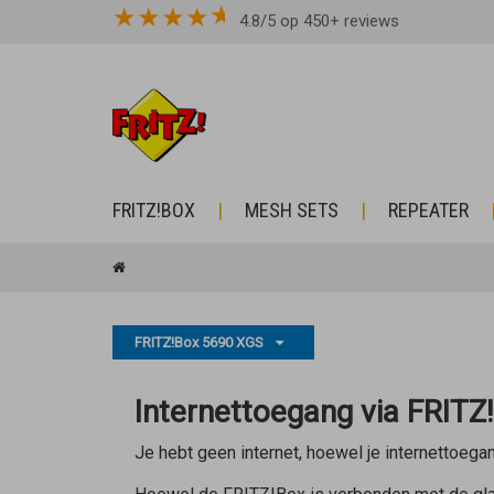
★
★
★
★
4.8/5 op 450+ reviews
FRITZ!BOX
MESH SETS
REPEATER
FRITZ!Box 5690 XGS
Internettoegang via FRITZ!
Je hebt geen internet, hoewel je internettoega