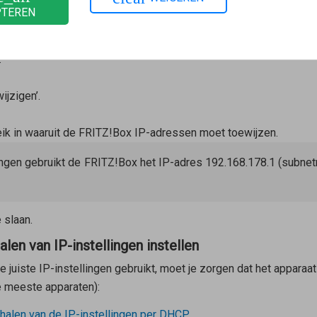
PTEREN
!Box
op ‘Thuisnetwerk’.
.
ijzigen’.
ik in waaruit de FRITZ!Box IP-adressen moet toewijzen.
lingen gebruikt de FRITZ!Box het IP-adres 192.168.178.1 (subne
 slaan.
en van IP-instellingen instellen
de juiste IP-instellingen gebruikt, moet je zorgen dat het apparaa
e meeste apparaten):
halen van de IP-instellingen per DHCP
.