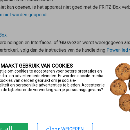
niet kan openen, is het apparaat niet goed met de FRITZ!Box ver
an niet worden geopend
.
!Box
.
Verbindingen en Interfaces’ of ‘Glasvezel’ wordt weergegeven al
rbroken’, volg dan de instructies van de handleiding
Power-led 
RITZ!Box controleren
 MAAKT GEBRUIK VAN COOKIES
!Box
op ‘Systeem’.
t je om cookies te accepteren voor betere prestaties en
edia- en advertentiedoeleinden. Er worden sociale-media-
n’ en vervolgens op ‘Internetverbinding’.
cookies van derden gebruikt om je sociale-
ldingen staat en volg de instructies van de daarbij passende ha
iteit en persoonlijke advertenties te bieden. Accepteer je
n de bijbehorende verwerking van je persoonsgegevens?
etaanbieder is niet geslaagd’
ding regelmatig wordt verbroken
schakelen
e_all
 per DHCP automatisch de juiste IP-instellingen toe aan alle ap
clear
WEIGEREN