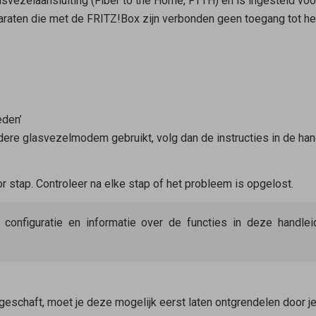
vezelaansluiting (Fiber to the Home, FTTH) en is ingesteld vo
raten die met de FRITZ!Box zijn verbonden geen toegang tot het
eden’
ere glasvezelmodem gebruikt, volg dan de instructies in de ha
 stap. Controleer na elke stap of het probleem is opgelost.
e configuratie en informatie over de functies in deze handl
geschaft, moet je deze mogelijk eerst laten ontgrendelen door je