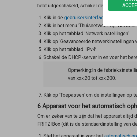
ACCE
hebt uitgeschakeld, schakel deze dan weer in:
Klik in de
gebruikersinterface van de FRITZ
Klik in het menu ‘Thuisnetwerk’ op ‘Netwerk’
Klik op het tabblad ‘Netwerkinstellingen’.
Klik op ‘Geavanceerde netwerkinstellingen w
Klik op het tabblad ‘IPv4’.
Schakel de DHCP-server in en voer het bere
Opmerking:
In de fabrieksinstel
van xxx.20 tot xxx.200.
Klik op ‘Toepassen’ om de instellingen op te
6 Apparaat voor het automatisch ophal
Om er zeker van te zijn dat het apparaat altijd 
FRITZ!Box (dit is de standaardinstelling van d
Stel het apparaat in voor het
automatisch op