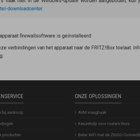
s vaak niet in de Windows-update worden aangeboden, kun je 
ntel-downloadcenter
.
apparaat firewallsoftware is geïnstalleerd:
eze verbindingen van het apparaat naar de FRITZ!Box toelaat. Infor
g.
ENSERVICE
ONZE OPLOSSINGEN
e bij aankoop
AVM vraagbaak
dingen
Keuzehulp voor routers thuis
 producten
Beter WiFi met de ZIGGO Connect