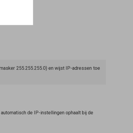
tmasker 255.255.255.0) en wijst IP-adressen toe
t automatisch de IP-instellingen ophaalt bij de