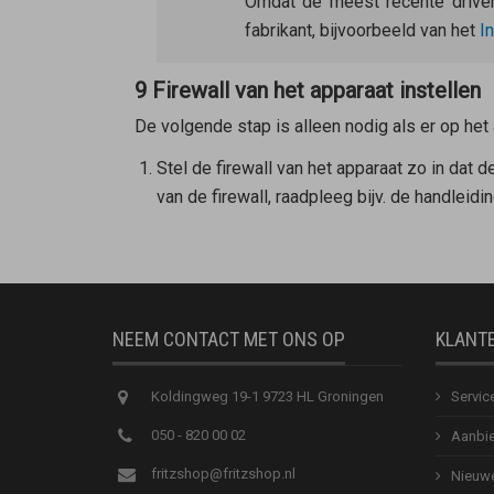
Omdat de meest recente driver
fabrikant, bijvoorbeeld van het
I
9 Firewall van het apparaat instellen
De volgende stap is alleen nodig als er op het 
Stel de firewall van het apparaat zo in dat d
van de firewall, raadpleeg bijv. de handleidin
NEEM CONTACT MET ONS OP
KLANT
Koldingweg 19-1 9723 HL Groningen
Servic
050 - 820 00 02
Aanbie
fritzshop@fritzshop.nl
Nieuwe