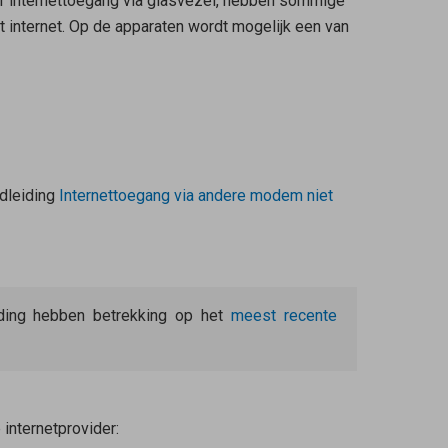
or internettoegang via glasvezel, hebben sommige
 internet. Op de apparaten wordt mogelijk een van
ndleiding
Internettoegang via andere modem niet
eiding hebben betrekking op het
meest recente
 internetprovider: