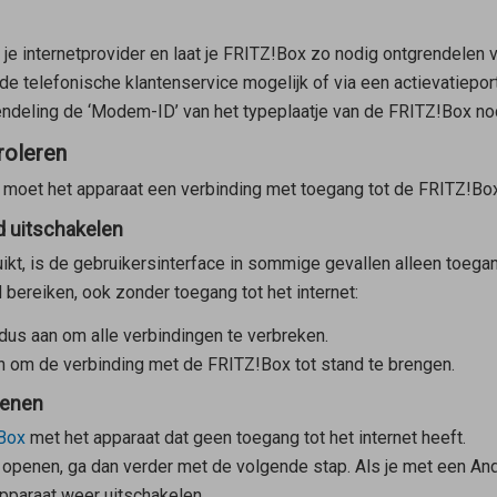
e internetprovider en laat je FRITZ!Box zo nodig ontgrendelen vo
de telefonische klantenservice mogelijk of via een actievatieport
endeling de ‘Modem-ID’ van het typeplaatje van de FRITZ!Box no
roleren
x moet het apparaat een verbinding met toegang tot de FRITZ!Bo
d uitschakelen
ikt, is de gebruikersinterface in sommige gevallen alleen toegan
d bereiken, ook zonder toegang tot het internet:
dus aan om alle verbindingen te verbreken.
an om de verbinding met de FRITZ!Box tot stand te brengen.
penen
!Box
met het apparaat dat geen toegang tot het internet heeft.
n openen, ga dan verder met de volgende stap. Als je met een An
pparaat weer uitschakelen.