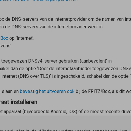
Box de DNS-servers van de internetprovider om de namen van int
n de DNS-servers van de internetprovider weer in:
!Box
op ‘Internet’.
vens’.
r toegewezen DNSv4-server gebruiken (aanbevolen)’ in.
akel dan de optie ‘Door de internetaanbieder toegewezen DNSv6-
 internet (DNS over TLS)’ is ingeschakeld, schakel dan de optie 
e slaan en
bevestig het uitvoeren ook
bij de FRITZ!Box, als dit w
at installeren
et apparaat (bijvoorbeeld Android, iOS) of de meest recente dri