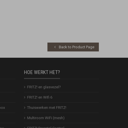
Back to Product Page
HOE WERKT HET?
FRITZ! en glasvezel?
FRITZ! en Wifi 6
box
Thuiswerken met FRITZ!
Multiroom WiFi (mesh)