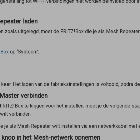
genstelling tot Wi-Fi-verbindingen niet worden beïnvloed door i
Repeater laden
en zoals uitgelegd, moet de FRITZ!Box die je als
Mesh Repeater
!Box
op ‘Systeem’.
keer. Het laden van de fabrieksinstellingen is voltooid, zodra d
Master verbinden
RITZ!Box te krijgen voor het instellen, moet je de volgende sta
wilt verbinden:
e je als
Mesh Repeater
wilt instellen via een netwerkkabel met
e knop in het Mesh-netwerk opnemen