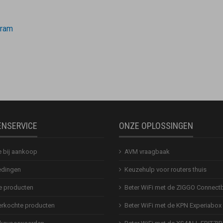
gram
ENSERVICE
ONZE OPLOSSINGEN
e bij aankoop
AVM vraagbaak
dingen
Keuzehulp voor routers thuis
 producten
Beter WiFi met de ZIGGO Connect
erkochte producten
Beter WiFi met de KPN Experiabox