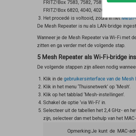
FRITZ!Box 7583, 7582, 7581, 7580
FRITZ!Box 6820, 4040, 4020, 3490
Het procedé is voltooid, zodra in het
Mesh-o
De
Mesh Repeater
is nu als LAN-bridge ingest
Wanneer je de
Mesh Repeater
via Wi-Fi met d
zitten en ga verder met de volgende stap.
5 Mesh Repeater als Wi-Fi-bridge ins
De volgende stappen zijn alleen nodig wannee
Klik in de
gebruikersinterface van de
Mesh 
Klik in het menu ‘Thuisnetwerk’ op ‘Mesh’.
Klik op het tabblad ‘Mesh-instellingen’.
Schakel de optie ‘via Wi-Fi’ in.
Selecteer uit de tabellen het 2,4 GHz- en 
zijn, selecteer dan met behulp van het MAC-
Opmerking:
Je kunt de MAC-ad