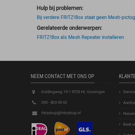
Hulp bij problemen:
Bij verdere FRITZ!Box staat geen Mesh-picto
Gerelateerde onderwerpen:
FRITZ!Box als Mesh Repeater installeren
NEEM CONTACT MET ONS OP
KLANT
Koldingweg 19-1 9723 HL Groningen
Servic
050 - 820 00 02
Aanbie
fritzshop@fritzshop.nl
Nieuwe
Best v