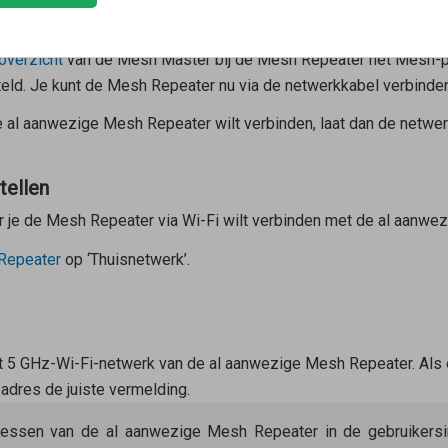
verzicht
van de
Mesh Master
bij de
Mesh Repeater
het Mesh-p
eld. Je kunt de
Mesh Repeater
nu via de netwerkkabel verbinde
e al aanwezige
Mesh Repeater
wilt verbinden, laat dan de netwe
tellen
r je de
Mesh Repeater
via Wi-Fi wilt verbinden met de al aanwe
Repeater
op ‘Thuisnetwerk’.
het 5 GHz-Wi-Fi-netwerk van de al aanwezige
Mesh Repeater
. Als
adres de juiste vermelding.
ressen van de al aanwezige
Mesh Repeater
in de gebruikersi