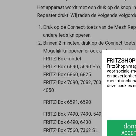
Het apparaat wordt met een druk op de knop in
Repeater
drukt. Wij raden de volgende volgord
Druk op de Connect-toets van de
Mesh Rep
andere leds knipperen.
Binnen 2 minuten: druk op de Connect-toet
Mogelijk knipperen er ook andere leds of li
FRITZ!Box-model
FRITZSHOP
FritzShop vraag
FRITZ!Box 6690, 5690 Pro, 4060
voor sociale-m
FRITZ!Box 6860, 6825
en advertentie
mediafunctional
FRITZ!Box 7690, 7682, 7632, 7630, 7590 (AX
deze cookies e
4050
FRITZ!Box 6591, 6590
FRITZ!Box 7490, 7430, 5491, 5490
FRITZ!Box 6490, 6430
don
FRITZ!Box 7560, 7362 SL
ACCE