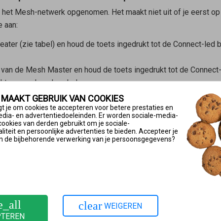
 het Mesh-netwerk opgenomen. Het maakt niet uit of je eerst op
e aan:
eater
(zie tabel) en houd de toets ingedrukt tot de Connect-led 
s van de
Mesh Master
en houd de toets ingedrukt tot de Connect-l
chten er ook andere leds op.
 MAAKT GEBRUIK VAN COOKIES
t je om cookies te accepteren voor betere prestaties en
edia- en advertentiedoeleinden. Er worden sociale-media-
cookies van derden gebruikt om je sociale-
iteit en persoonlijke advertenties te bieden. Accepteer je
), 7530 (AX), 7520, 7510, 6890, 6850, 6670, 6660, 5690, 5590, 
n de bijbehorende verwerking van je persoonsgegevens?
e_all
clear
WEIGEREN
PTEREN