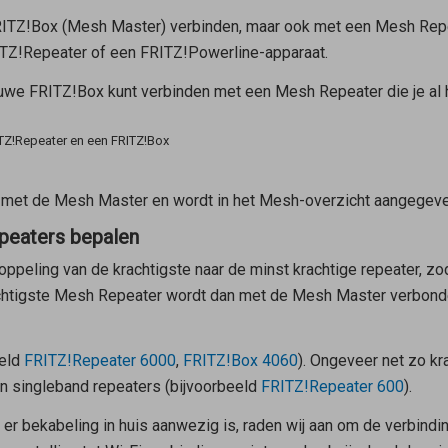
RITZ!Box (
Mesh Master
) verbinden, maar ook met een
Mesh Rep
TZ!Repeater of een FRITZ!Powerline-apparaat.
ieuwe FRITZ!Box kunt verbinden met een
Mesh Repeater
die je al 
TZ!Repeater en een FRITZ!Box
 met de
Mesh Master
en wordt in het Mesh-overzicht aangegev
peaters bepalen
ppeling van de krachtigste naar de minst krachtige repeater, z
chtigste
Mesh Repeater
wordt dan met de
Mesh Master
verbonde
eeld
FRITZ!Repeater 6000
,
FRITZ!Box 4060
). Ongeveer net zo kr
ijn singleband repeaters (bijvoorbeeld
FRITZ!Repeater 600
).
er bekabeling in huis aanwezig is, raden wij aan om de verbindin