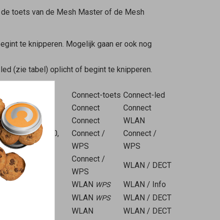
 de toets van de
Mesh Master
of de
Mesh
begint te knipperen. Mogelijk gaan er ook nog
ed (zie tabel) oplicht of begint te knipperen.
Connect-toets
Connect-led
Connect
Connect
Connect
WLAN
5530, 4690, 4630,
Connect /
Connect /
WPS
WPS
Connect /
WLAN / DECT
WPS
WLAN
WLAN / Info
WPS
WLAN
WLAN / DECT
WPS
WLAN
WLAN / DECT