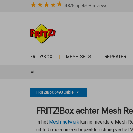
★
★
★
★
4.8/5 op 450+ reviews
FRITZ!BOX
MESH SETS
REPEATER
FRITZ!Box 6490 Cable
FRITZ!Box achter Mesh Re
In het
Mesh-netwerk
kun je meerdere
Mesh Re
uit te breiden in een bepaalde richting via het