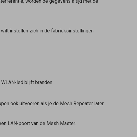
nterferentie, worden de gegevens altijd met de
wilt instellen zich in de fabrieksinstellingen
e WLAN-led blijft branden.
ppen ook uitvoeren als je de
Mesh Repeater
later
 een LAN-poort van de
Mesh Master
.