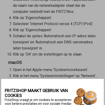
de naam van de netwerkadapter staat die de
computer verbindt met de FRITZ!Box.
Klik op ‘Eigenschappen’.
Selecteer ‘Internet Protocol versie 4 (TCP/IPv4)’.
Klik op ‘Eigenschappen’.
Schakel de opties ‘Automatisch een IP-adres laten
toewijzen’ en ‘Automatisch een DNS-serveradres
laten toewijzen’ in.
Klik op ‘OK’ om de instellingen op te slaan.
macOS
Open in het Apple-menu ‘Systeemvoorkeuren’.
Klik in het menu ‘Systeeminstellingen’ op ‘Netwerk’.
Als de computer via Wi-Fi met de FRITZ!Box is
verbonden, selecteer dan in het linkerkeuzevenster
FRITZSHOP MAAKT GEBRUIK VAN
de optie ‘Wi-Fi’.
COOKIES
Als de computer met een netwerkkabel met de
FritzShop vraagt je om cookies te accepteren
voor betere prestaties en voor sociale-media-