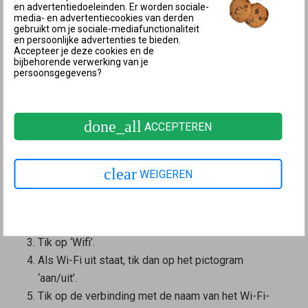
FRITZ!Box is verbonden, selecteer dan in het
en advertentiedoeleinden. Er worden sociale-
media- en advertentiecookies van derden
linkerkeuzevenster de optie ‘Ingebouwd
gebruikt om je sociale-mediafunctionaliteit
Ethernet’.
en persoonlijke advertenties te bieden.
Accepteer je deze cookies en de
Klik op ‘Geavanceerd...’.
bijbehorende verwerking van je
persoonsgegevens?
Selecteer in de weergave ‘TCP/IP’ uit de
vervolgkeuzelijst ‘Configureer IPv4:’ de optie ‘Via
DHCP’.
done_all
ACCEPTEREN
Klik op ‘OK’ om de instellingen op te slaan.
Android (bijvoorbeeld Google Pixel, Samsung
Galaxy)
clear
WEIGEREN
Open bij het Android-apparaat de instellingen.
Tik in het menu ‘Instellingen’ op ‘Netwerk en
internet’.
Tik op ‘Wifi’.
Als Wi-Fi uit staat, tik dan op het pictogram
‘aan/uit’.
Tik op de verbinding met de naam van het Wi-Fi-