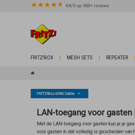
★
★
★
★
4.8/5 op 450+ reviews
FRITZ!BOX
MESH SETS
REPEATER
FRITZ!Box 6590 Cable
LAN-toegang voor gasten i
Met de LAN-toegang voor gasten kun je je gast
voor gasten in dat volledig is gescheiden van