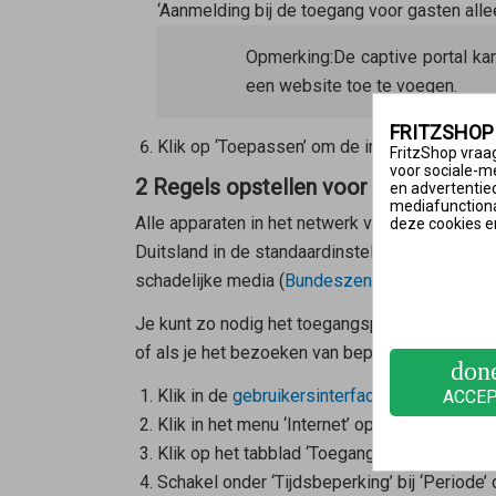
‘Aanmelding bij de toegang voor gasten all
Opmerking:
De captive portal ka
een website toe te voegen.
FRITZSHOP
Klik op ‘Toepassen’ om de instellingen op te
FritzShop vraag
voor sociale-m
2 Regels opstellen voor internetgebr
en advertentie
mediafunctional
Alle apparaten in het netwerk voor gasten zijn
deze cookies e
Duitsland in de standaardinstellingen alle we
schadelijke media (
Bundeszentrale für Kinder
Je kunt zo nodig het toegangsprofiel ‘Gast’ han
of als je het bezoeken van bepaalde websites 
don
Klik in de
gebruikersinterface van de FRITZ
ACCE
Klik in het menu ‘Internet’ op ‘Filters’.
Klik op het tabblad ‘Toegangsprofielen’ en v
Schakel onder ‘Tijdsbeperking’ bij ‘Periode’ d