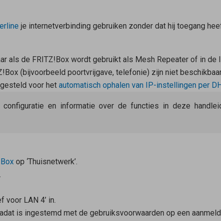
rline
je internetverbinding gebruiken zonder dat hij toegang heef
ar als de FRITZ!Box wordt gebruikt als
Mesh Repeater
of in de 
Box (bijvoorbeeld poortvrijgave, telefonie) zijn niet beschikbaar
ngesteld voor het
automatisch ophalen van IP-instellingen per D
e configuratie en informatie over de functies in deze handl
!Box
op ‘Thuisnetwerk’.
.
f voor LAN 4’ in.
 nadat is ingestemd met de gebruiksvoorwaarden op een aanmeldp