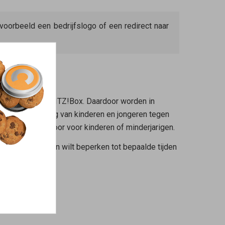
voorbeeld een bedrijfslogo of een redirect naar
toezicht van de FRITZ!Box. Daardoor worden in
r de bescherming van kinderen en jongeren tegen
of schadelijk voor voor kinderen of minderjarigen.
twerk voor gasten wilt beperken tot bepaalde tijden