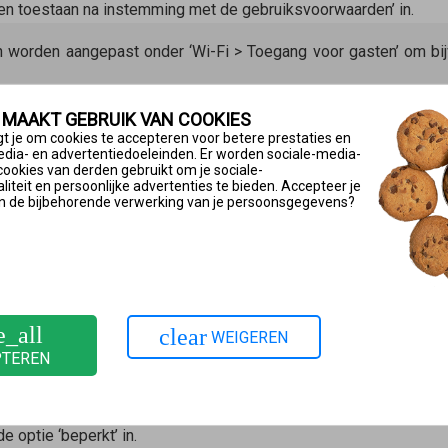
een toestaan na instemming met de gebruiksvoorwaarden’ in.
n worden aangepast onder ‘Wi-Fi > Toegang voor gasten’ om bij
 MAAKT GEBRUIK VAN COOKIES
 slaan.
t je om cookies te accepteren voor betere prestaties en
edia- en advertentiedoeleinden. Er worden sociale-media-
uik via de toegang voor gasten
cookies van derden gebruikt om je sociale-
iteit en persoonlijke advertenties te bieden. Accepteer je
 ondergeschikt aan het toegangsprofiel ‘Gast’ van het ouderlijk 
n de bijbehorende verwerking van je persoonsgegevens?
bsites geblokkeerd, die door het Duitse federale agentschap voo
- und Jugendmedienschutz
) zijn aangewezen als aanstootgevend 
dmatig wijzigen als je bijvoorbeeld het internetgebruik in het ne
wilt verbieden:
e_all
clear
WEIGEREN
!Box
op ‘Internet’.
PTEREN
ervolgens bij het profiel ‘Gast’ op de knop
(Wijzigen/Bewerken).
e optie ‘beperkt’ in.