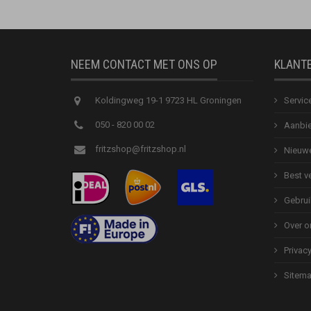
NEEM CONTACT MET ONS OP
KLANT
Koldingweg 19-1 9723 HL Groningen
Servic
050 - 820 00 02
Aanbie
fritzshop@fritzshop.nl
Nieuwe
Best v
Gebrui
Over o
Privac
Sitem