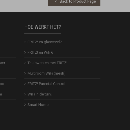
Back to Product Page
HOE WERKT HET?
FRITZ! en glasvezel?
FRITZ! en Wifi 6
box
Thuiswerken met FRITZ!
Multiroom WiFi (mesh)
Box
FRITZ! Parental Control
em
WiFi in de tuin!
Smart Home