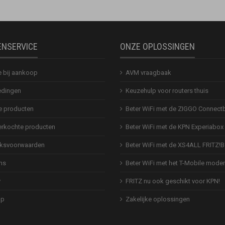
ENSERVICE
ONZE OPLOSSINGEN
e bij aankoop
AVM vraagbaak
dingen
Keuzehulp voor routers thuis
 producten
Beter WiFi met de ZIGGO Connect
erkochte producten
Beter WiFi met de KPN Experiabox
ksvoorwaarden
Beter WiFi met de XS4ALL FRITZ!
ns
Beter WiFi met het T-Mobile mod
y
FRITZ nu ook geschikt voor KPN!
ap
Zakelijke oplossingen