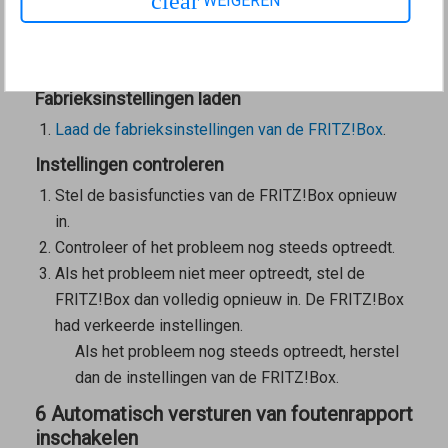
clear
WEIGEREN
Back-up van de instellingen maken
Maak een back-up van
de instellingen van de
FRITZ!Box
.
Fabrieksinstellingen laden
Laad de fabrieksinstellingen van de FRITZ!Box
.
Instellingen controleren
Stel de basisfuncties van de FRITZ!Box opnieuw
in.
Controleer of het probleem nog steeds optreedt.
Als het probleem niet meer optreedt, stel de
FRITZ!Box dan volledig opnieuw in. De FRITZ!Box
had verkeerde instellingen.
Als het probleem nog steeds optreedt, herstel
dan de instellingen van de FRITZ!Box.
6 Automatisch versturen van foutenrapport
inschakelen