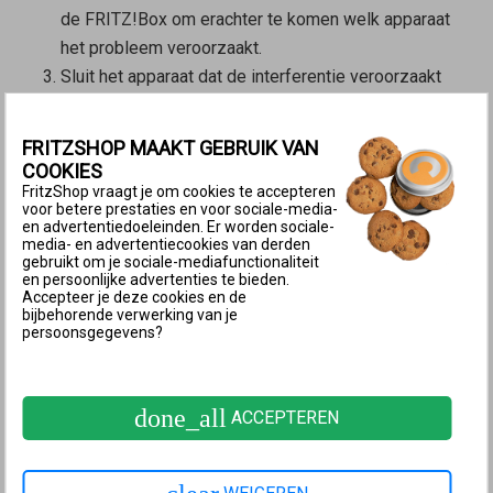
de FRITZ!Box om erachter te komen welk apparaat
het probleem veroorzaakt.
Sluit het apparaat dat de interferentie veroorzaakt
bij wijze van test via een USB-hub met eigen
voeding (actieve USB-hub) aan op de FRITZ!Box.
FRITZSHOP MAAKT GEBRUIK VAN
Als het probleem ook optreedt als je een actieve
COOKIES
hub gebruikt, vervang dan dit USB-apparaat.
FritzShop vraagt je om cookies te accepteren
voor betere prestaties en voor sociale-media-
en advertentiedoeleinden. Er worden sociale-
4 Filesharingsoftware instellen
media- en advertentiecookies van derden
gebruikt om je sociale-mediafunctionaliteit
De volgende stappen zijn alleen nodig als je
en persoonlijke advertenties te bieden.
filesharingsoftware gebruikt (bijvoorbeeld eMule,
Accepteer je deze cookies en de
bijbehorende verwerking van je
BitTorrent):
persoonsgegevens?
Verminder in de filesharingsoftware het aantal
toegestane gelijktijdige verbindingen.
done_all
ACCEPTEREN
5 Instellingen van de FRITZ!Box
controleren