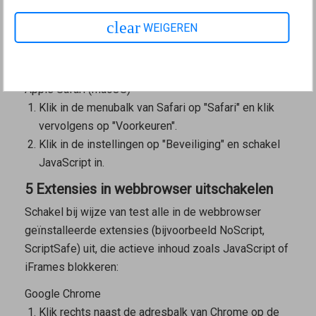
Open de iOS-instellingen.
clear
WEIGEREN
Tik op "Safari" en vervolgens helemaal onderaan op
"Geavanceerd".
Schakel JavaScript in.
Apple Safari (macOS)
Klik in de menubalk van Safari op "Safari" en klik
vervolgens op "Voorkeuren".
Klik in de instellingen op "Beveiliging" en schakel
JavaScript in.
5 Extensies in webbrowser uitschakelen
Schakel bij wijze van test alle in de webbrowser
geïnstalleerde extensies (bijvoorbeeld NoScript,
ScriptSafe) uit, die actieve inhoud zoals JavaScript of
iFrames blokkeren:
Google Chrome
Klik rechts naast de adresbalk van Chrome op de