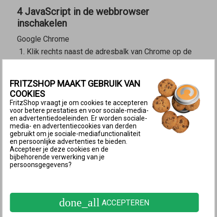
4 JavaScript in de webbrowser
inschakelen
Google Chrome
Klik rechts naast de adresbalk van Chrome op de
knop
(Google Chrome aanpassen en beheren).
Klik op "Instellingen" en vervolgens op "Privacy en
FRITZSHOP MAAKT GEBRUIK VAN
beveiliging".
COOKIES
Klik op "Site-instellingen" en op "JavaScript".
FritzShop vraagt je om cookies te accepteren
voor betere prestaties en voor sociale-media-
Schakel de optie "Sites kunnen JavaScript
en advertentiedoeleinden. Er worden sociale-
media- en advertentiecookies van derden
gebruiken" in.
gebruikt om je sociale-mediafunctionaliteit
Microsoft Edge
en persoonlijke advertenties te bieden.
Accepteer je deze cookies en de
Klik in Edge rechtsboven op de knop
(Instellingen
bijbehorende verwerking van je
en meer).
persoonsgegevens?
Klik op "Instellingen" en vervolgens op "Cookies en
site machtigingen".
done_all
ACCEPTEREN
Klik op "JavaScript" en schakel JavaScript in.
Apple Safari (iOS)