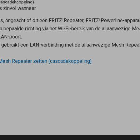
(cascadekoppeling)
s zinvol wanneer
s, ongeacht of dit een FRITZ!Repeater, FRITZ!Powerline-apparaa
n bepaalde richting via het Wi-Fi-bereik van de al aanwezige
Mes
LAN-poort.
t gebruikt een LAN-verbinding met de al aanwezige
Mesh Repeat
Mesh Repeater
zetten (cascadekoppeling)