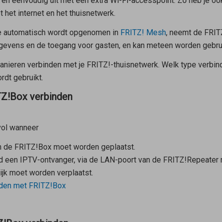
 en eenvoudig uit met een extra Wi-Fi-accesspoint. Zo heb je oo
het internet en het thuisnetwerk.
ie automatisch wordt opgenomen in
FRITZ! Mesh
, neemt de FRIT
evens en de toegang voor gasten, en kan meteen worden gebruikt
nieren verbinden met je FRITZ!-thuisnetwerk. Welk type verbindi
dt gebruikt.
TZ!Box verbinden
vol wanneer
n de FRITZ!Box moet worden geplaatst.
eld een IPTV-ontvanger, via de LAN-poort van de FRITZ!Repeate
jk moet worden verplaatst.
nden met FRITZ!Box