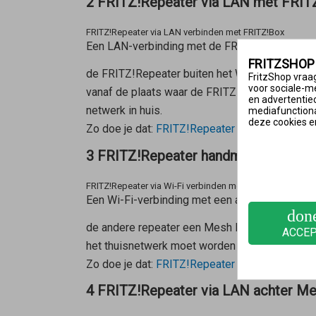
2 FRITZ!Repeater via LAN met FRIT
FRITZ!Repeater via LAN verbinden met FRITZ!Box
Een LAN-verbinding met de FRITZ!Box is zinv
FRITZSHOP
de FRITZ!Repeater buiten het Wi-Fi-bereik va
FritzShop vraag
voor sociale-m
vanaf de plaats waar de FRITZ!Repeater wordt
en advertentie
netwerk in huis.
mediafunctional
deze cookies e
Zo doe je dat:
FRITZ!Repeater via LAN verbin
3 FRITZ!Repeater handmatig via Wi-
FRITZ!Repeater via Wi-Fi verbinden met andere repeater
Een Wi-Fi-verbinding met een andere repeater 
don
de andere repeater een
Mesh Repeater
is, ong
ACCE
het thuisnetwerk moet worden uitgebreid in ee
Zo doe je dat:
FRITZ!Repeater via Wi-Fi achte
4 FRITZ!Repeater via LAN achter Me