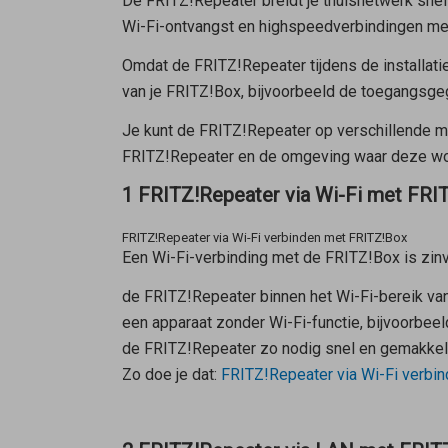
De FRITZ!Repeater breidt je thuisnetwerk snel
Wi-Fi-ontvangst en highspeedverbindingen met 
Omdat de FRITZ!Repeater tijdens de installat
van je FRITZ!Box, bijvoorbeeld de toegangsgeg
Je kunt de FRITZ!Repeater op verschillende ma
FRITZ!Repeater en de omgeving waar deze wor
1 FRITZ!Repeater via Wi-Fi met FRI
FRITZ!Repeater via Wi-Fi verbinden met FRITZ!Box
Een Wi-Fi-verbinding met de FRITZ!Box is zin
de FRITZ!Repeater binnen het Wi-Fi-bereik va
een apparaat zonder Wi-Fi-functie, bijvoorbe
de FRITZ!Repeater zo nodig snel en gemakkeli
Zo doe je dat:
FRITZ!Repeater via Wi-Fi verbi