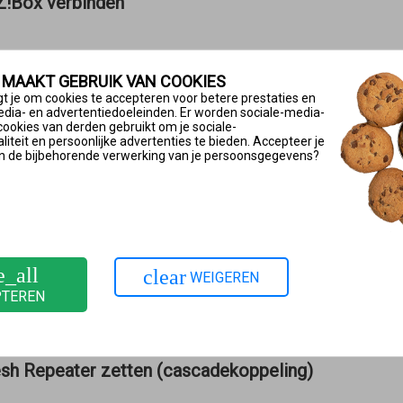
Z!Box verbinden
ol wanneer
 MAAKT GEBRUIK VAN COOKIES
n de FRITZ!Box moet worden geplaatst.
t je om cookies te accepteren voor betere prestaties en
edia- en advertentiedoeleinden. Er worden sociale-media-
 gebruikt een LAN-verbinding met de FRITZ!Box kan worden gema
cookies van derden gebruikt om je sociale-
iteit en persoonlijke advertenties te bieden. Accepteer je
n de bijbehorende verwerking van je persoonsgegevens?
den met FRITZ!Box
Fi achter Mesh Repeater zetten (cascadekoppeling
 (cascadekoppeling)
is zinvol wanneer
e_all
clear
WEIGEREN
eacht of dit een FRITZ!Repeater, FRITZ!Powerline-apparaat of F
PTEREN
n bepaalde richting via het Wi-Fi-bereik van de al aanwezige
Mes
r
Mesh Repeater
zetten (cascadekoppeling)
sh Repeater zetten (cascadekoppeling)