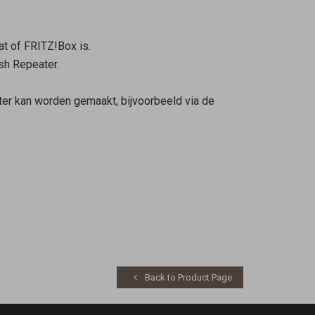
t of FRITZ!Box is.
h Repeater
.
er
kan worden gemaakt, bijvoorbeeld via de
Back to Product Page