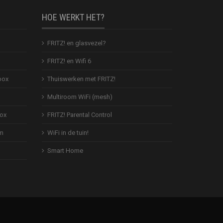
HOE WERKT HET?
FRITZ! en glasvezel?
FRITZ! en Wifi 6
box
Thuiswerken met FRITZ!
Multiroom WiFi (mesh)
Box
FRITZ! Parental Control
em
WiFi in de tuin!
Smart Home