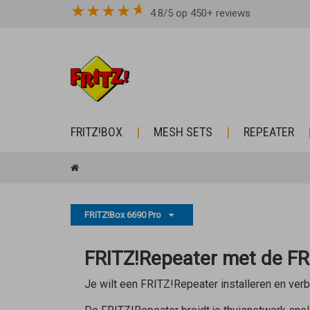
★
★
★
★
4.8/5 op 450+ reviews
FRITZ!BOX
MESH SETS
REPEATER
FRITZ!Box 6690 Pro
FRITZ!Repeater met de FR
Je wilt een FRITZ!Repeater installeren en ver