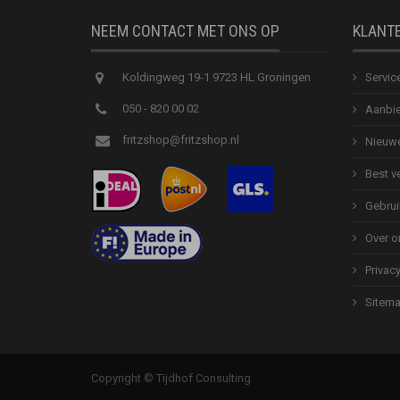
NEEM CONTACT MET ONS OP
KLANT
Koldingweg 19-1 9723 HL Groningen
Servic
050 - 820 00 02
Aanbie
fritzshop@fritzshop.nl
Nieuwe
Best v
Gebrui
Over o
Privac
Sitem
Copyright © Tijdhof Consulting