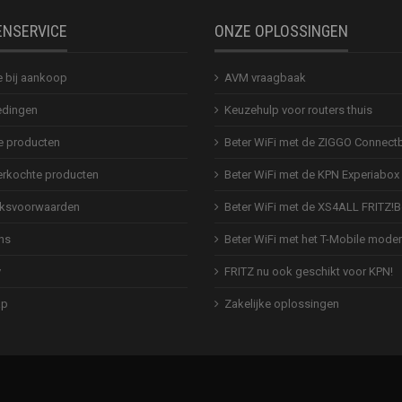
ENSERVICE
ONZE OPLOSSINGEN
e bij aankoop
AVM vraagbaak
dingen
Keuzehulp voor routers thuis
 producten
Beter WiFi met de ZIGGO Connect
erkochte producten
Beter WiFi met de KPN Experiabox
ksvoorwaarden
Beter WiFi met de XS4ALL FRITZ!
ns
Beter WiFi met het T-Mobile mod
y
FRITZ nu ook geschikt voor KPN!
ap
Zakelijke oplossingen