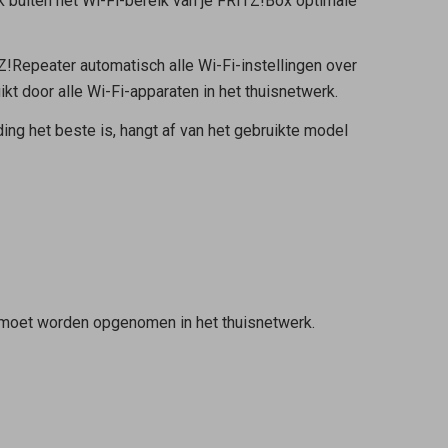
k buiten het Wi-Fi-bereik van je FRITZ!Box optimale
Z!Repeater automatisch alle Wi-Fi-instellingen over
 door alle Wi-Fi-apparaten in het thuisnetwerk.
ng het beste is, hangt af van het gebruikte model
r moet worden opgenomen in het thuisnetwerk.