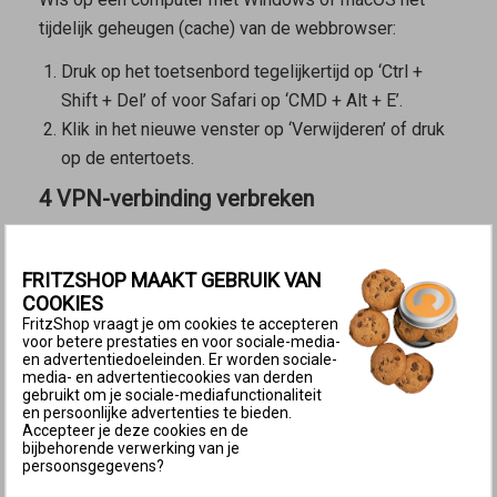
tijdelijk geheugen (cache) van de webbrowser:
Druk op het toetsenbord tegelijkertijd op ‘Ctrl +
Shift + Del’ of voor Safari op ‘CMD + Alt + E’.
Klik in het nieuwe venster op ‘Verwijderen’ of druk
op de entertoets.
4 VPN-verbinding verbreken
Als je een anonimiseringsdienst voor het internet
gebruikt (bijvoorbeeld
Privédoorgifte in iCloud
, Nord
FRITZSHOP MAAKT GEBRUIK VAN
VPN) of een beveiligingssoftware met geïntegreerde
COOKIES
VPN (bijvoorbeeld Avast One, McAfee Total
FritzShop vraagt je om cookies te accepteren
voor betere prestaties en voor sociale-media-
Protection), kan de gebruikersinterface niet worden
en advertentiedoeleinden. Er worden sociale-
media- en advertentiecookies van derden
geopend, omdat alle gegevensverkeer via de VPN-
gebruikt om je sociale-mediafunctionaliteit
verbinding naar de VPN-provider wordt gerouteerd:
en persoonlijke advertenties te bieden.
Accepteer je deze cookies en de
bijbehorende verwerking van je
Schakel de VPN-verbinding uit om de
persoonsgegevens?
gebruikersinterface te openen.