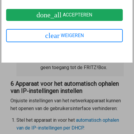
5 FRITZ!Box opnieuw opstarten
done_all
ACCEPTEREN
Koppel de FRITZ!Box gedurende 5 seconden los
van het elektriciteitsnet.
clear
WEIGEREN
Opmerking:
De instellingen van de
FRITZ!Box blijven daarbij behouden.
Het opnieuw opstarten duurt ca. 2
minuten. Gedurende deze tijd heb je
geen toegang tot de FRITZ!Box.
6 Apparaat voor het automatisch ophalen
van IP-instellingen instellen
Onjuiste instellingen van het netwerkapparaat kunnen
het openen van de gebruikersinterface verhinderen:
Stel het apparaat in voor het
automatisch ophalen
van de IP-instellingen per DHCP
.