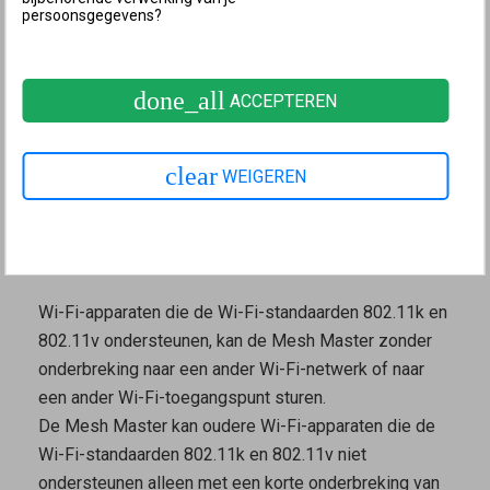
persoonsgegevens?
mogelijk als in de FRITZ!Box verschillende namen zijn
ingesteld voor het 2,4 GHz-, het 5 GHz- en het 6 GHz-
Wi-Fi-netwerk of als de andere FRITZ!-apparaten niet
done_all
ACCEPTEREN
goed in het Mesh-netwerk zijn opgenomen. In dit
geval moet je het
Wi-Fi-netwerk van de FRITZ!Box
optimaliseren
.
clear
WEIGEREN
De Wi-Fi-apparaten moeten de standaarden 802.11k
en 802.11v ondersteunen, zodat de
Mesh Master
ze
kan aansturen.
Wi-Fi-apparaten die de Wi-Fi-standaarden 802.11k en
802.11v ondersteunen, kan de
Mesh Master
zonder
onderbreking naar een ander Wi-Fi-netwerk of naar
een ander Wi-Fi-toegangspunt sturen.
De
Mesh Master
kan oudere Wi-Fi-apparaten die de
Wi-Fi-standaarden 802.11k en 802.11v niet
ondersteunen alleen met een korte onderbreking van