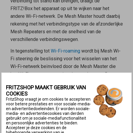
verbinding tot stand kan brengen, draagt de
FRITZ!Box het apparaat op uit te wijken naar het
andere Wi-Fi-netwerk. De
Mesh Master
houdt daarbij
rekening met het verbindingstype van de afzonderlijke
Mesh Repeaters
en met de snelheid van de
verschillende verbindingswegen.
In tegenstelling tot
Wi-Fi-roaming
wordt bij Mesh Wi-
Fi steering de beslissing voor het wisselen van het
Wi-Fi-netwerk beïnvloed door de
Mesh Master
die
het Wi-Fi-apparaat een wisselverzoek stuurt. De
beslissing om te wisselen ligt echter bij het Wi-Fi-
FRITZSHOP MAAKT GEBRUIK VAN
apparaat zelf.
COOKIES
FritzShop vraagt je om cookies te accepteren
Voorwaarden voor Mesh Wi-Fi steering
voor betere prestaties en voor sociale-media-
en advertentiedoeleinden. Er worden sociale-
De FRITZ!Box is in de fabrieksinstellingen zo
media- en advertentiecookies van derden
ingesteld, dat de FRITZ!Box als
Mesh Master
Wi-Fi-
gebruikt om je sociale-mediafunctionaliteit
en persoonlijke advertenties te bieden.
apparaten naar het andere Wi-Fi-netwerk of naar een
Accepteer je deze cookies en de
bijbehorende verwerking van je
ander Wi-Fi-toegangspunt kan sturen. Dit is niet