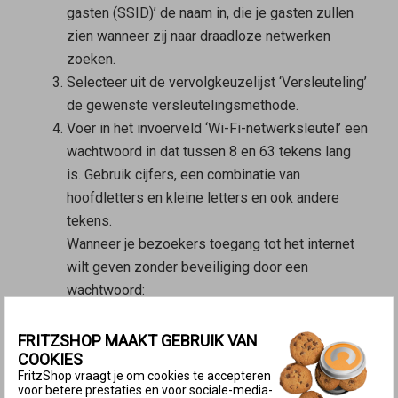
gasten (SSID)’ de naam in, die je gasten zullen
zien wanneer zij naar draadloze netwerken
zoeken.
Selecteer uit de vervolgkeuzelijst ‘Versleuteling’
de gewenste versleutelingsmethode.
Voer in het invoerveld ‘Wi-Fi-netwerksleutel’ een
wachtwoord in dat tussen 8 en 63 tekens lang
is. Gebruik cijfers, een combinatie van
hoofdletters en kleine letters en ook andere
tekens.
Wanneer je bezoekers toegang tot het internet
wilt geven zonder beveiliging door een
wachtwoord:
Schakel de optie ‘Openbare Wi-Fi-hotspot’ in.
Voer bij ‘Naam van de Wi-Fi-toegang voor
FRITZSHOP MAAKT GEBRUIK VAN
COOKIES
gasten (SSID)’ de naam in, die je gasten
FritzShop vraagt je om cookies te accepteren
zullen zien wanneer zij naar draadloze
voor betere prestaties en voor sociale-media-