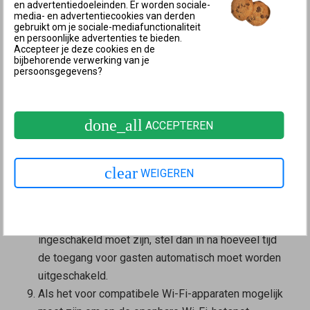
netwerken zoeken.
en advertentiedoeleinden. Er worden sociale-
media- en advertentiecookies van derden
Klik verder onderaan op ‘meer instellingen’ (‘Andere
gebruikt om je sociale-mediafunctionaliteit
en persoonlijke advertenties te bieden.
instellingen’).
Accepteer je deze cookies en de
Als je een protocol wilt ontvangen met daarin de
bijbehorende verwerking van je
persoonsgegevens?
aan- en afmeldingen van de apparaten in het
netwerk voor gasten, schakel dan de optie
‘Pushservice inschakelen’ in.
done_all
ACCEPTEREN
Als je de gebruikers van de toegang voor gasten
een captiveportal wilt laten zien, schakel dan de
optie ‘Captive portal weergeven’
clear
WEIGEREN
(‘Voorschakelpagina weergeven’) in en stel deze
naar behoefte in.
Als de toegang voor gasten niet permanent
ingeschakeld moet zijn, stel dan in na hoeveel tijd
de toegang voor gasten automatisch moet worden
uitgeschakeld.
Als het voor compatibele Wi-Fi-apparaten mogelijk