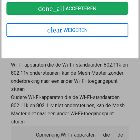
done_all
apparaten niet goed in het Mesh-netwerk zijn
ACCEPTEREN
opgenomen. In dit geval moet je het
Wi-Fi-netwerk
van de FRITZ!Box optimaliseren
.
clear
WEIGEREN
De Wi-Fi-apparaten moeten de standaarden 802.11k
en 802.11v ondersteunen, zodat de
Mesh Master
ze
kan aansturen.
Wi-Fi-apparaten die de Wi-Fi-standaarden 802.11k en
802.11v ondersteunen, kan de
Mesh Master
zonder
onderbreking naar een ander Wi-Fi-toegangspunt
sturen.
Oudere Wi-Fi-apparaten die de Wi-Fi-standaarden
802.11k en 802.11v niet ondersteunen, kan de
Mesh
Master
niet naar een ander Wi-Fi-toegangspunt
sturen.
Opmerking:
Wi-Fi-apparaten die de