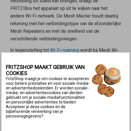
verbinding tot stand kan brengen, draagt de
FRITZ!Box het apparaat op uit te wijken naar het
andere Wi-Fi-netwerk. De
Mesh Master
houdt daarbij
rekening met het verbindingstype van de afzonderlijke
Mesh Repeaters
en met de snelheid van de
verschillende verbindingswegen.
In tegenstelling tot
Wi-Fi-roaming
wordt bij Mesh Wi-
Fi steering de beslissing voor het wisselen van het
Wi-Fi-netwerk beïnvloed door de
Mesh Master
die
FRITZSHOP MAAKT GEBRUIK VAN
COOKIES
het Wi-Fi-apparaat een wisselverzoek stuurt. De
FritzShop vraagt je om cookies te accepteren
beslissing om te wisselen ligt echter bij het Wi-Fi-
voor betere prestaties en voor sociale-media-
apparaat zelf.
en advertentiedoeleinden. Er worden sociale-
media- en advertentiecookies van derden
gebruikt om je sociale-mediafunctionaliteit
Voorwaarden voor Mesh Wi-Fi steering
en persoonlijke advertenties te bieden.
Accepteer je deze cookies en de
De FRITZ!Box is in de fabrieksinstellingen zo
bijbehorende verwerking van je
ingesteld, dat de FRITZ!Box als
Mesh Master
Wi-Fi-
persoonsgegevens?
apparaten naar een ander Wi-Fi-toegangspunt kan
sturen. Dit is niet mogelijk als de andere FRITZ!-