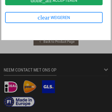
done_all
ACCEPTEREN
Afb.: Geavanceerde weergave inschakelen
clear
WEIGEREN
De geavanceerde weergave is ingeschakeld als
de aan-uitschakelaar groen is.
.
Back to Product Page
NEEM CONTACT MET ONS OP