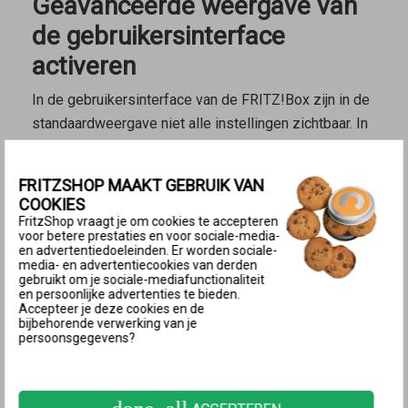
Geavanceerde weergave van
de gebruikersinterface
activeren
In de gebruikersinterface van de FRITZ!Box zijn in de
standaardweergave niet alle instellingen zichtbaar. In
de geavanceerde weergave worden extra instellingen
weergegeven voor de gevorderde gebruiker.
FRITZSHOP MAAKT GEBRUIK VAN
COOKIES
Belangrijk:
Vanaf FRITZ!OS 7.50 is er géén
FritzShop vraagt je om cookies te accepteren
geavanceerde weergave meer en zijn de extra
voor betere prestaties en voor sociale-media-
en advertentiedoeleinden. Er worden sociale-
instelopties voor de gevorderde gebruiker zichtbaar
media- en advertentiecookies van derden
in de standaardweergave.
gebruikt om je sociale-mediafunctionaliteit
en persoonlijke advertenties te bieden.
Accepteer je deze cookies en de
Open de
gebruikersinterface van de FRITZ!Box
.
bijbehorende verwerking van je
Klik rechtsboven aan de rand van de
persoonsgegevens?
gebruikersinterface op het menu met drie puntjes
.
Klik op de aan-uitschakelaar
om de geavanceerde
weergave in te schakelen.