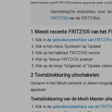
Mesh Master geeft FRITZ!Powerline-apparaat weer zon
Opmerking:
De instructies voor d
FRITZ!OS
van de FRITZ!Box.
1 Meest recente FRITZ!OS van het FR
Klik in de
gebruikersinterface van FRITZ!Po
Klik in het menu ‘Systeem’ op ‘Update’.
Klik op het tabblad ‘FRITZ!OS-versie’.
Klik op ‘Nieuw FRITZ!OS zoeken’.
Klik op de knop ‘Volgende’ of ‘Update starten
2 Toetsblokkering uitschakelen
Opname in het Mesh-netwerk is alleen mogelijk
apparaat:
Toetsblokkering van de Mesh Master uit
Klik in de
gebruikersinterface van de FRITZ