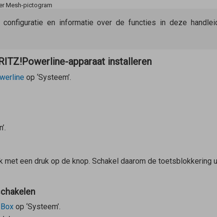
der Mesh-pictogram
e configuratie en informatie over de functies in deze handl
ITZ!Powerline-apparaat installeren
werline
op ‘Systeem’.
’.
 met een druk op de knop. Schakel daarom de toetsblokkering u
schakelen
!Box
op ‘Systeem’.