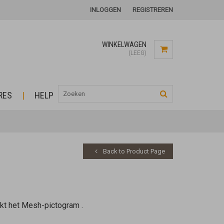
INLOGGEN
REGISTREREN
WINKELWAGEN
(LEEG)
RES
HELP
Back to Product Page
ekt het Mesh-pictogram
.