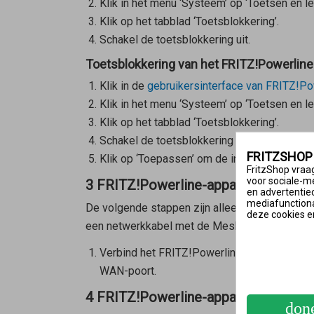
Klik in het menu ‘Systeem’ op ‘Toetsen en le
Klik op het tabblad ‘Toetsblokkering’.
Schakel de toetsblokkering uit.
Toetsblokkering van het FRITZ!Powerline
Klik in de
gebruikersinterface van FRITZ!Po
Klik in het menu ‘Systeem’ op ‘Toetsen en le
Klik op het tabblad ‘Toetsblokkering’.
Schakel de toetsblokkering uit.
FRITZSHOP
Klik op ‘Toepassen’ om de instellingen op te
FritzShop vraag
voor sociale-m
3 FRITZ!Powerline-apparaat rechtst
en advertentie
mediafunctional
De volgende stappen zijn alleen nodig als het
deze cookies e
een netwerkkabel met de
Mesh Master
is ver
Verbind het FRITZ!Powerline-apparaat rec
WAN-poort.
4 FRITZ!Powerline-apparaat met een
don