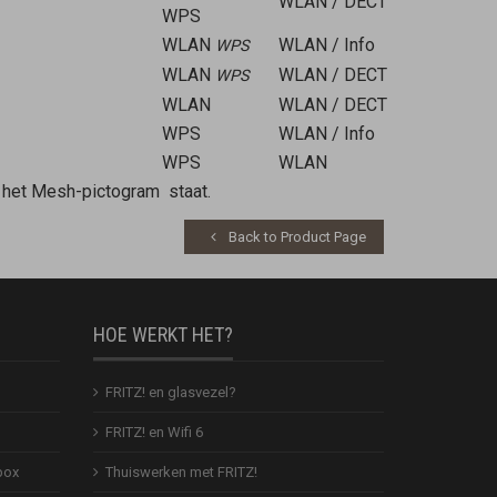
WLAN / DECT
WPS
WLAN
WLAN / Info
WPS
WLAN
WLAN / DECT
WPS
WLAN
WLAN / DECT
WPS
WLAN / Info
WPS
WLAN
t het Mesh-pictogram
staat.
Back to Product Page
HOE WERKT HET?
FRITZ! en glasvezel?
FRITZ! en Wifi 6
box
Thuiswerken met FRITZ!