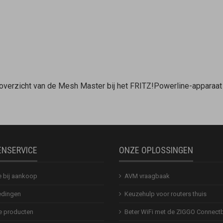
-overzicht van de
Mesh Master
bij het FRITZ!Powerline-apparaa
ENSERVICE
ONZE OPLOSSINGEN
e bij aankoop
AVM vraagbaak
dingen
Keuzehulp voor routers thuis
 producten
Beter WiFi met de ZIGGO Connect