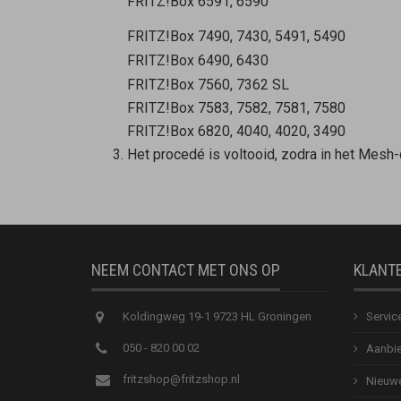
FRITZ!Box 6591, 6590
FRITZ!Box 7490, 7430, 5491, 5490
FRITZ!Box 6490, 6430
FRITZ!Box 7560, 7362 SL
FRITZ!Box 7583, 7582, 7581, 7580
FRITZ!Box 6820, 4040, 4020, 3490
Het procedé is voltooid, zodra in het Mesh
NEEM CONTACT MET ONS OP
KLANT
Koldingweg 19-1 9723 HL Groningen
Servic
050 - 820 00 02
Aanbie
fritzshop@fritzshop.nl
Nieuwe