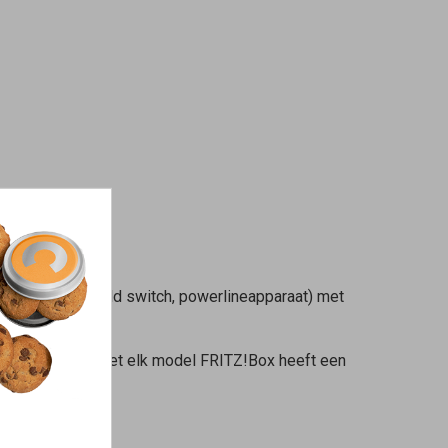
kant (bijvoorbeeld switch, powerlineapparaat) met
 WAN-poort. Niet elk model FRITZ!Box heeft een