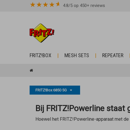
★
★
★
★
4.8/5 op 450+ reviews
FRITZ!BOX
MESH SETS
REPEATER
FRITZ!Box 6850 5G
Bij FRITZ!Powerline staat
Hoewel het FRITZ!Powerline-apparaat met de 