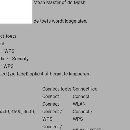
 de toets van de
Mesh Master
of de
Mesh
 weer los. Zodra de toets wordt losgelaten,
ct-toets
ct
 - WPS
ine - Security
N
·
WPS
ed (zie tabel) oplicht of begint te knipperen.
Connect-toets
Connect-led
Connect
Connect
Connect
WLAN
5530, 4690, 4630,
Connect /
Connect /
WPS
WPS
Connect /