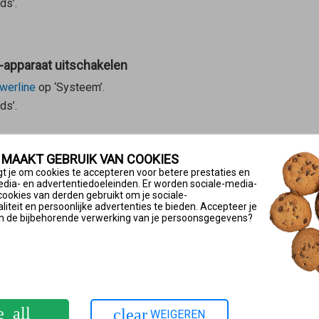
ds’.
-apparaat uitschakelen
werline
op ‘Systeem’.
ds’.
 MAAKT GEBRUIK VAN COOKIES
 slaan.
t je om cookies te accepteren voor betere prestaties en
edia- en advertentiedoeleinden. Er worden sociale-media-
reeks met Mesh Master verbinden
cookies van derden gebruikt om je sociale-
iteit en persoonlijke advertenties te bieden. Accepteer je
 FRITZ!Powerline-apparaat via een apparaat van een andere fabri
n de bijbehorende verwerking van je persoonsgegevens?
bonden:
htstreeks met een LAN-poort van de
Mesh Master
. Gebruik
niet
de
 druk op de knop in het Mesh-netwerk opnemen
e_all
clear
WEIGEREN