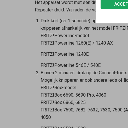
Het apparaat wordt met een druk op de knop in
ACCE
Repeater
drukt. Wij raden de volgende volgord
Druk kort (ca. 1 seconde) op de Connect-toe
knipperen afhankelijk van het model FRITZ!P
FRITZ!Powerline-model
FRITZ!Powerline 1260(E) / 1240 AX
FRITZ!Powerline 1240E
FRITZ!Powerline 546E / 540E
Binnen 2 minuten: druk op de Connect-toet
Mogelijk knipperen er ook andere leds of li
FRITZ!Box-model
FRITZ!Box 6690, 5690 Pro, 4060
FRITZ!Box 6860, 6825
FRITZ!Box 7690, 7682, 7632, 7630, 7590 (AX
4050