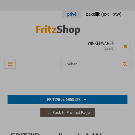
privé
zakelijk (excl. btw)
WINKELWAGEN
(LEEG)
FRITZ!Box 6850 LTE
Back to Product Page