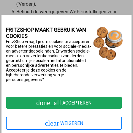
(‘Verder’).
Behoud de weergegeven Wi-Fi-instellingen voor
het FRITZ!Powerline-apparaat en klik op ‘Volgende’
(‘Verder’).
FRITZSHOP MAAKT GEBRUIK VAN
Klik op ‘Voltooien’ om de instellingen op te slaan.
COOKIES
FritzShop vraagt je om cookies te accepteren
4 FRITZ!Powerline-apparaat met een druk
voor betere prestaties en voor sociale-media-
en advertentiedoeleinden. Er worden sociale-
op de knop in het Mesh-netwerk opnemen
media- en advertentiecookies van derden
gebruikt om je sociale-mediafunctionaliteit
Het apparaat wordt met een druk op de knop in het
en persoonlijke advertenties te bieden.
Mesh-netwerk opgenomen. Het maakt niet uit of je
Accepteer je deze cookies en de
bijbehorende verwerking van je
eerst op de toets van de
Mesh Master
of de
Mesh
persoonsgegevens?
Repeater
drukt. Wij raden de volgende volgorde aan:
Druk kort (ca. 1 seconde) op de Connect-toets (zie
done_all
ACCEPTEREN
tabel) van het FRITZ!Powerline-apparaat en laat de
toets weer los. Zodra de toets wordt losgelaten,
knipperen afhankelijk van het model
clear
WEIGEREN
FRITZ!Powerline tegelijkertijd nog verschillende