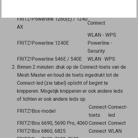
andere leds.
FRITZ!Powerline-model
Connect-toets
FRITZ!Powerline 1260(E) / 1240
Connect
AX
WLAN - WPS
FRITZ!Powerline 1240E
Powerline -
Security
FRITZ!Powerline 546E / 540E
WLAN
·
WPS
Binnen 2 minuten: druk op de Connect-toets van de
Mesh Master
en houd de toets ingedrukt tot de
Connect-led (zie tabel) oplicht of begint te
knipperen. Mogelijk knipperen er ook andere leds
of lichten er ook andere leds op.
Connect-
Connect-
FRITZ!Box-model
toets
led
FRITZ!Box 6690, 5690 Pro, 4060
Connect
Connect
FRITZ!Box 6860, 6825
Connect
WLAN