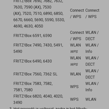
FRITZ!Box 7690, 7682, 7632,
7630, 7590 (AX), 7530
Connect
Connect
(AX), 7520, 7510, 6890, 6850,
/ WPS
/ WPS
6670, 6660, 5690, 5590, 5530,
4690, 4630, 4050
Connect
WLAN /
FRITZ!Box 6591, 6590
/ WPS
DECT
FRITZ!Box 7490, 7430, 5491,
WLAN
WLAN /
5490
Info
WPS
WLAN
WLAN /
FRITZ!Box 6490, 6430
DECT
WPS
WLAN /
FRITZ!Box 7560, 7362 SL
WLAN
DECT
FRITZ!Box 7583, 7582,
WLAN /
WPS
7581, 7580
Info
FRITZ!Box 6820, 4040, 4020,
WPS
WLAN
3490
Het procedé is voltooid, zodra in het Mesh-