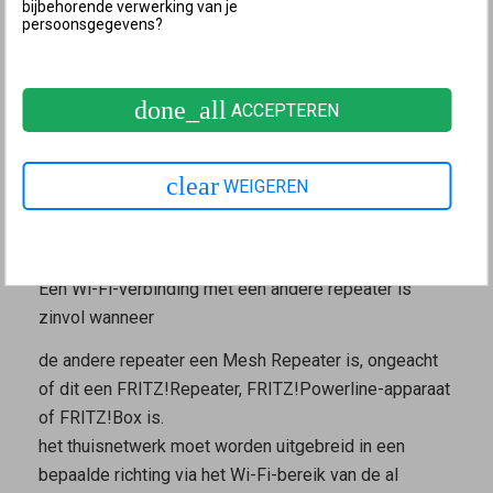
bijbehorende verwerking van je
worden gemaakt, bijvoorbeeld via de bekabeling voor
persoonsgegevens?
het netwerk in huis.
Zo doe je dat:
FRITZ!Repeater via LAN verbinden met
done_all
FRITZ!Box
ACCEPTEREN
3 FRITZ!Repeater handmatig via Wi-Fi
achter Mesh Repeater zetten
clear
WEIGEREN
(cascadekoppeling)
FRITZ!Repeater via Wi-Fi verbinden met andere repeater
(cascadekoppeling)
Een Wi-Fi-verbinding met een andere repeater is
zinvol wanneer
de andere repeater een
Mesh Repeater
is, ongeacht
of dit een FRITZ!Repeater, FRITZ!Powerline-apparaat
of FRITZ!Box is.
het thuisnetwerk moet worden uitgebreid in een
bepaalde richting via het Wi-Fi-bereik van de al