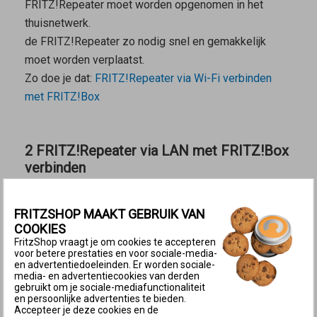
FRITZ!Repeater moet worden opgenomen in het
thuisnetwerk.
de FRITZ!Repeater zo nodig snel en gemakkelijk
moet worden verplaatst.
Zo doe je dat:
FRITZ!Repeater via Wi-Fi verbinden
met FRITZ!Box
2 FRITZ!Repeater via LAN met FRITZ!Box
verbinden
FRITZ!Repeater via LAN verbinden met FRITZ!Box
Een LAN-verbinding met de FRITZ!Box is zinvol
FRITZSHOP MAAKT GEBRUIK VAN
COOKIES
wanneer
FritzShop vraagt je om cookies te accepteren
voor betere prestaties en voor sociale-media-
de FRITZ!Repeater buiten het Wi-Fi-bereik van de
en advertentiedoeleinden. Er worden sociale-
FRITZ!Box moet worden geplaatst.
media- en advertentiecookies van derden
gebruikt om je sociale-mediafunctionaliteit
vanaf de plaats waar de FRITZ!Repeater wordt
en persoonlijke advertenties te bieden.
Accepteer je deze cookies en de
gebruikt een LAN-verbinding met de FRITZ!Box kan