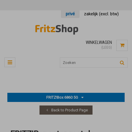
privé
zakelijk (excl. btw)
WINKELWAGEN
(LEEG)
FRITZ!Box 6860 5G
Back to Product Page