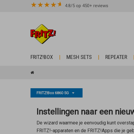
★
★
★
★
4.8/5 op 450+ reviews
FRITZ!BOX
MESH SETS
REPEATER
FRITZ!Box 6860 5G
Instellingen naar een nie
De wizard waarmee je eenvoudig kunt overstapp
FRITZ!-apparaten en de FRITZ!Apps die je geb