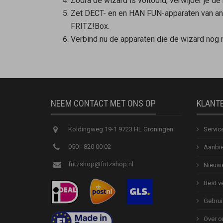
Zodra de wizard is voltooid, verwijder je d
Zet DECT- en en HAN FUN-apparaten van and
FRITZ!Box.
Verbind nu de apparaten die de wizard nog
NEEM CONTACT MET ONS OP
KLANT
Koldingweg 19-1 9723 HL Groningen
Servic
050 - 820 00 02
Aanbie
fritzshop@fritzshop.nl
Nieuwe
Best v
Gebrui
Over o