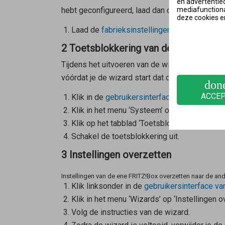
en advertentie
mediafunctional
hebt geconfigureerd, laad dan de fabrieksinste
deze cookies e
Laad de
fabrieksinstellingen van de FRITZ!
2 Toetsblokkering van de oude FRIT
Tijdens het uitvoeren van de wizard wordt je
vóórdat je de wizard start dat de toetsblokker
don
ACCE
Klik in de
gebruikersinterface van de FRITZ
Klik in het menu ‘Systeem’ op ‘Toetsen en le
Klik op het tabblad ‘Toetsblokkering’.
Schakel de toetsblokkering uit.
3 Instellingen overzetten
Instellingen van de ene FRITZ!Box overzetten naar de an
Klik linksonder in de
gebruikersinterface v
Klik in het menu ‘Wizards’ op ‘Instellingen 
Volg de instructies van de wizard.