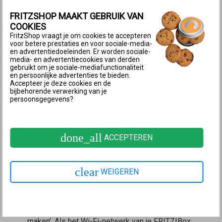
Voer in het invoerveld ‘Wachtwoord’ de Wi-Fi-
FRITZSHOP MAAKT GEBRUIK VAN
netwerksleutel van de FRITZ!Box in en tik op
COOKIES
‘Verbind’.
FritzShop vraagt je om cookies te accepteren
De Wi-Fi-verbinding wordt nu tot stand gebracht en
voor betere prestaties en voor sociale-media-
en advertentiedoeleinden. Er worden sociale-
het iOS-apparaat heeft via de FRITZ!Box toegang
media- en advertentiecookies van derden
tot het internet.
gebruikt om je sociale-mediafunctionaliteit
en persoonlijke advertenties te bieden.
Accepteer je deze cookies en de
3 Computer met FRITZ!Box verbinden
bijbehorende verwerking van je
persoonsgegevens?
Windows
Klik in de taakbalk van Windows op
(Start) en
vervolgens op
(Instellingen).
done_all
ACCEPTEREN
Klik in het menu ‘Instellingen’ op ‘Netwerk en
internet’ en vervolgens op ‘Wi-Fi’.
Klik op ‘Beschikbare netwerken weergegeven’.
clear
WEIGEREN
Klik in de lijst met beschikbare netwerken op de
naam van het Wi-Fi-netwerk (SSID) van de
FRITZ!Box en klik vervolgens op ‘Verbinding
maken’. Als het Wi-Fi-netwerk van je FRITZ!Box