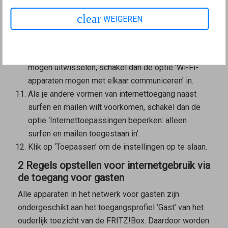
moet zijn om op de openbare Wi-Fi-hotspot
gegevens via OWE te versleutelen, schakel dan de
clear
WEIGEREN
optie ‘Versleutelde gegevensoverdracht bij
openbare hotspots mogelijk maken (OWE)’ in.
Als de Wi-Fi-apparaten onderling ook gegevens
mogen uitwisselen, schakel dan de optie ‘Wi-Fi-
apparaten mogen met elkaar communiceren’ in.
Als je andere vormen van internettoegang naast
surfen en mailen wilt voorkomen, schakel dan de
optie ‘Internettoepassingen beperken: alleen
surfen en mailen toegestaan in’.
Klik op ‘Toepassen’ om de instellingen op te slaan.
2 Regels opstellen voor internetgebruik via
de toegang voor gasten
Alle apparaten in het netwerk voor gasten zijn
ondergeschikt aan het toegangsprofiel ‘Gast’ van het
ouderlijk toezicht van de FRITZ!Box. Daardoor worden