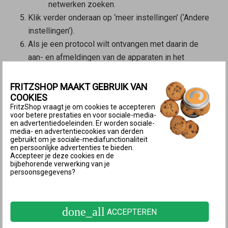
netwerken zoeken.
Klik verder onderaan op ‘meer instellingen’ (‘Andere
instellingen’).
Als je een protocol wilt ontvangen met daarin de
aan- en afmeldingen van de apparaten in het
netwerk voor gasten, schakel dan de optie
‘Pushservice inschakelen’ in.
FRITZSHOP MAAKT GEBRUIK VAN
Als je de gebruikers van de toegang voor gasten
COOKIES
FritzShop vraagt je om cookies te accepteren
een captiveportal wilt laten zien, schakel dan de
voor betere prestaties en voor sociale-media-
optie ‘Captive portal weergeven’
en advertentiedoeleinden. Er worden sociale-
media- en advertentiecookies van derden
(‘Voorschakelpagina weergeven’) in en stel deze
gebruikt om je sociale-mediafunctionaliteit
en persoonlijke advertenties te bieden.
naar behoefte in.
Accepteer je deze cookies en de
Als de toegang voor gasten niet permanent
bijbehorende verwerking van je
persoonsgegevens?
ingeschakeld moet zijn, stel dan in na hoeveel tijd
de toegang voor gasten automatisch moet worden
uitgeschakeld.
done_all
ACCEPTEREN
Als het voor compatibele Wi-Fi-apparaten mogelijk