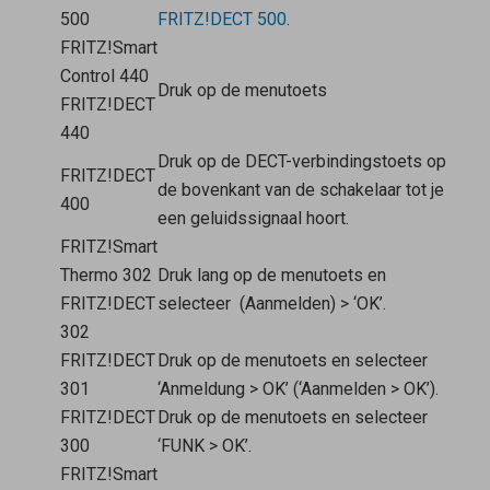
500
FRITZ!DECT 500
.
FRITZ!Smart
Control 440
Druk op de menutoets
FRITZ!DECT
440
Druk op de DECT-verbindingstoets op
FRITZ!DECT
de bovenkant van de schakelaar tot je
400
een geluidssignaal hoort.
FRITZ!Smart
Thermo 302
Druk lang op de menutoets en
FRITZ!DECT
selecteer
(Aanmelden) > ‘OK’.
302
FRITZ!DECT
Druk op de menutoets en selecteer
301
‘Anmeldung > OK’ (‘Aanmelden > OK’).
FRITZ!DECT
Druk op de menutoets en selecteer
300
‘FUNK > OK’.
FRITZ!Smart