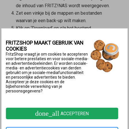
de inhoud van FRITZ!NAS wordt weergegeven.
Zet een vinkje bij de mappen en bestanden
waarvan je een back-up wilt maken.
Klik op ‘Download’ en sla het bestand
‘download.zip’ op de computer op. Als de
FRITZSHOP MAAKT GEBRUIK VAN
webbrowser het downloaden van het bestand
COOKIES
blokkeert, klik dan bij Microsoft Edge op
FritzShop vraagt je om cookies te accepteren
‘Behouden’ en bij Chrome op ‘Behouden’.
voor betere prestaties en voor sociale-media-
en advertentiedoeleinden. Er worden sociale-
2 Instellingen van de FRITZ!Box herstellen
media- en advertentiecookies van derden
gebruikt om je sociale-mediafunctionaliteit
en persoonlijke advertenties te bieden.
Instellingen herstellen
Accepteer je deze cookies en de
bijbehorende verwerking van je
Klik in de
gebruikersinterface van de FRITZ!Box
op
persoonsgegevens?
‘Systeem’.
Klik in het menu ‘Systeem’ op ‘Back-up’.
Klik op het tabblad ‘Herstellen’.
done_all
ACCEPTEREN
Klik op de knop ‘Bladeren...’ of ‘Bestand kiezen’.
Selecteer het bestand ‘FRITZ.Box[...].export’ met de