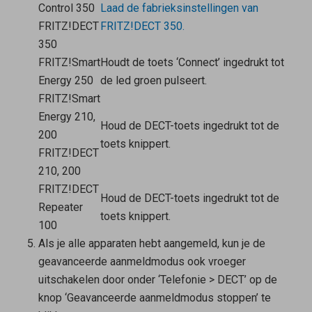
Control 350
Laad de fabrieksinstellingen van
FRITZ!DECT
FRITZ!DECT 350.
350
FRITZ!Smart
Houdt de toets ‘Connect’ ingedrukt tot
Energy 250
de led groen pulseert.
FRITZ!Smart
Energy 210,
Houd de DECT-toets ingedrukt tot de
200
toets knippert.
FRITZ!DECT
210, 200
FRITZ!DECT
Houd de DECT-toets ingedrukt tot de
Repeater
toets knippert.
100
Als je alle apparaten hebt aangemeld, kun je de
geavanceerde aanmeldmodus ook vroeger
uitschakelen door onder ‘Telefonie > DECT’ op de
knop ‘Geavanceerde aanmeldmodus stoppen’ te