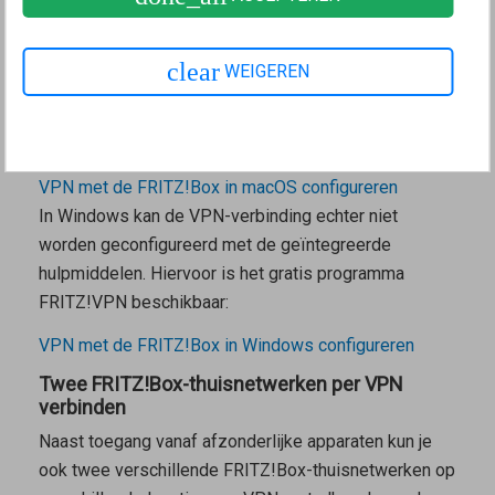
apparaten kun je een VPN-verbinding configureren
zoals wordt uitgelegd in onze handleiding:
clear
WEIGEREN
VPN met de FRITZ!Box in Android configureren
VPN met de FRITZ!Box op de iPad of iPhone
configureren
VPN met de FRITZ!Box in Linux configureren
VPN met de FRITZ!Box in macOS configureren
In Windows kan de VPN-verbinding echter niet
worden geconfigureerd met de geïntegreerde
hulpmiddelen. Hiervoor is het gratis programma
FRITZ!VPN
beschikbaar:
VPN met de FRITZ!Box in Windows configureren
Twee FRITZ!Box-thuisnetwerken per VPN
verbinden
Naast toegang vanaf afzonderlijke apparaten kun je
ook twee verschillende FRITZ!Box-thuisnetwerken op