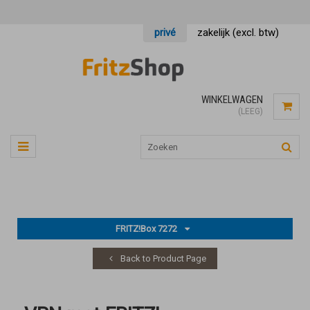
privé
zakelijk (excl. btw)
WINKELWAGEN
(LEEG)
FRITZ!Box 7272
Back to Product Page