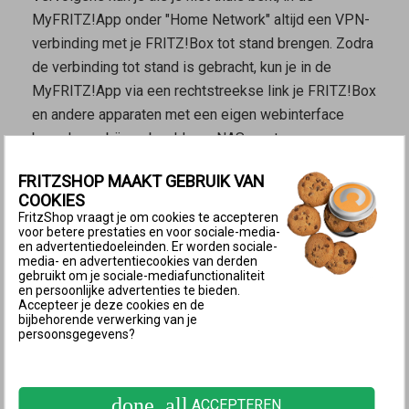
MyFRITZ!App
onder "Home Network" altijd een VPN-
verbinding met je FRITZ!Box tot stand brengen. Zodra
de verbinding tot stand is gebracht, kun je in de
MyFRITZ!App
via een rechtstreekse link je FRITZ!Box
en andere apparaten met een eigen webinterface
benaderen, bijvoorbeeld een NAS-systeem.
Afzonderlijke apparaten per VPN met
FRITZSHOP MAAKT GEBRUIK VAN
FRITZ!Box verbinden
COOKIES
FritzShop vraagt je om cookies te accepteren
Omdat de FRITZ!Box VPN-verbindingen tot stand
voor betere prestaties en voor sociale-media-
brengt volgens de standaard IPSec (Internet Protocol
en advertentiedoeleinden. Er worden sociale-
media- en advertentiecookies van derden
Security), kunnen veel apparaten een VPN-verbinding
gebruikt om je sociale-mediafunctionaliteit
met de FRITZ!Box tot stand brengen door middel van
en persoonlijke advertenties te bieden.
Accepteer je deze cookies en de
de VPN-oplossing die is geïntegreerd in het
bijbehorende verwerking van je
persoonsgegevens?
besturingssysteem, zonder dat er extra software
nodig is. Dit is bijvoorbeeld het geval bij apparaten
met Android, iOS, macOS en Linux. Voor deze
done_all
ACCEPTEREN