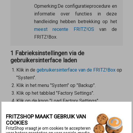
Opmerking:
De configuratieprocedure en
informatie over functies in deze
handleiding hebben betrekking op het
meest recente FRITZ!OS
van de
FRITZ!Box.
1 Fabrieksinstellingen via de
gebruikersinterface laden
Klik in de
gebruikersinterface van de FRITZ!Box
op
"System".
Klik in het menu "System" op "Backup".
Klik op het tabblad "Factory Settings".
Klik op de knop "Load Factory Settings".
2 Fabrieksinstellingen met een telefoon
FRITZSHOP MAAKT GEBRUIK VAN
laden
COOKIES
Met IP-telefoons, bijvoorbeeld
FRITZ!App Fon
,
FritzShop vraagt je om cookies te accepteren
voor betere prestaties en voor sociale-media-