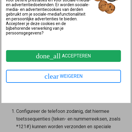
kunnen geen toetssequenties worden gestuurd aan
en advertentiedoeleinden. Er worden sociale-
media- en advertentiecookies van derden
de FRITZ!Box. Daarom kun je geen IP-telefoons
gebruikt om je sociale-mediafunctionaliteit
gebruiken om de fabrieksinstellingen te laden.
en persoonlijke advertenties te bieden.
Accepteer je deze cookies en de
bijbehorende verwerking van je
Keypad in de telefoon configureren
persoonsgegevens?
Toetssequenties zijn teken- en nummerreeksen
waarmee je de functies kunt in- en uitschakelen. Bij
een telefoon die is aangemeld bij het basisstation van
done_all
ACCEPTEREN
de FRITZ!Box, bijvoorbeeld FRITZ!Fon C5, kun je de
toetssequenties meteen gebruiken. Bij een telefoon
clear
WEIGEREN
die is aangesloten op de poort voor ISDN-apparaten
("FON S0"), of bij een draadloze telefoon die
niet
is
aangemeld bij het basisstation van de FRITZ!Box,
moet je eerst de functie keypad configureren:
Configureer de telefoon zodanig, dat hiermee
toetssequenties (teken- en nummerreeksen, zoals
*121#) kunnen worden verzonden en speciale