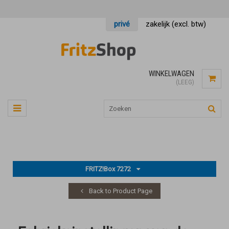
privé
zakelijk (excl. btw)
WINKELWAGEN
(LEEG)
FRITZ!Box 7272
Back to Product Page