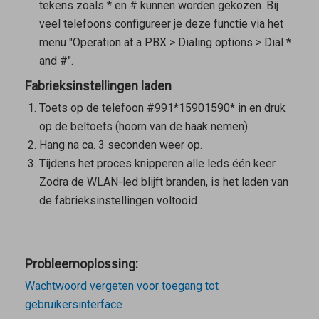
tekens zoals * en # kunnen worden gekozen. Bij
veel telefoons configureer je deze functie via het
menu "Operation at a PBX > Dialing options > Dial *
and #".
Fabrieksinstellingen laden
Toets op de telefoon
#
9
9
1
*
1
5
9
0
1
5
9
0
*
in en druk
op de beltoets (hoorn van de haak nemen).
Hang na ca. 3 seconden weer op.
Tijdens het proces knipperen alle leds één keer.
Zodra de WLAN-led blijft branden, is het laden van
de fabrieksinstellingen voltooid.
Probleemoplossing:
Wachtwoord vergeten voor toegang tot
gebruikersinterface