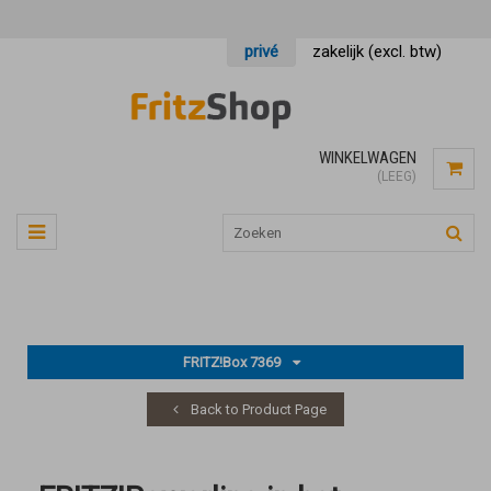
privé
zakelijk (excl. btw)
WINKELWAGEN
(LEEG)
FRITZ!Box 7369
Back to Product Page