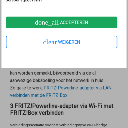
persoonsgegevens?
Verbindingsscenario voor het verbindingstype LAN-bridge
Een LAN-verbinding met de FRITZ!Box is zinvol
done_all
ACCEPTEREN
wanneer
de FRITZ!Powerline-adapter buiten het Wi-Fi-bereik
clear
WEIGEREN
van de FRITZ!Box of een andere repeater in het
thuisnetwerk moet worden geplaatst.
vanaf de plaats waar de FRITZ!Powerline-adapter
wordt gebruikt een LAN-verbinding met de FRITZ!Box
kan worden gemaakt, bijvoorbeeld via de al
aanwezige bekabeling voor het netwerk in huis.
Zo ga je te werk:
FRITZ!Powerline-adapter via LAN
verbinden met de FRITZ!Box
3 FRITZ!Powerline-adapter via Wi-Fi met
FRITZ!Box verbinden
Verbindingsscenario voor het verbindingstype Wi-Fi-bridge