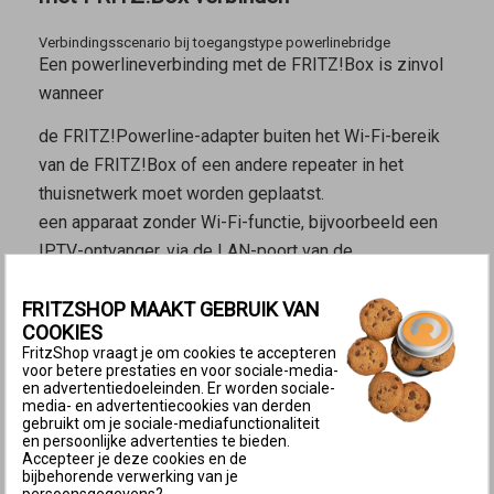
Verbindingsscenario bij toegangstype powerlinebridge
Een powerlineverbinding met de FRITZ!Box is zinvol
wanneer
de FRITZ!Powerline-adapter buiten het Wi-Fi-bereik
van de FRITZ!Box of een andere repeater in het
thuisnetwerk moet worden geplaatst.
een apparaat zonder Wi-Fi-functie, bijvoorbeeld een
IPTV-ontvanger, via de LAN-poort van de
FRITZ!Powerline-adapter moet worden geïntegreerd
FRITZSHOP MAAKT GEBRUIK VAN
in het thuisnetwerk.
COOKIES
de FRITZ!Powerline-adapter desgewenst snel en
FritzShop vraagt je om cookies te accepteren
gemakkelijk moet worden verplaatst.
voor betere prestaties en voor sociale-media-
en advertentiedoeleinden. Er worden sociale-
Zo werkt het:
FRITZ!Powerline-adapter via powerline
media- en advertentiecookies van derden
met de FRITZ!Box verbinden
gebruikt om je sociale-mediafunctionaliteit
en persoonlijke advertenties te bieden.
Accepteer je deze cookies en de
2 FRITZ!Powerline-adapter via LAN met
bijbehorende verwerking van je
FRITZ!Box verbinden