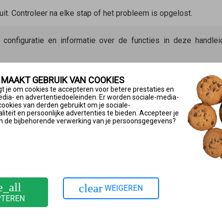
it. Controleer na elke stap of het probleem is opgelost.
e configuratie en informatie over de functies in deze handl
openen
 MAAKT GEBRUIK VAN COOKIES
t je om cookies te accepteren voor betere prestaties en
gasten/hotspot alleen toestaan na instemming met de gebruiksvo
edia- en advertentiedoeleinden. Er worden sociale-media-
cookies van derden gebruikt om je sociale-
 met deze gebruiksvoorwaarden. De captiveportal met de gebrui
iteit en persoonlijke advertenties te bieden. Accepteer je
n de bijbehorende verwerking van je persoonsgegevens?
gina, bijvoorbeeld
https://fritz.com
. De FRITZ!Box geeft nu de c
n de toegang voor gasten.
en’ uitschakelen
e_all
clear
WEIGEREN
nderlijke toepassingen geen toegang tot het internet krijgen:
PTEREN
!Box
op ‘Wi-Fi’.
ten’.