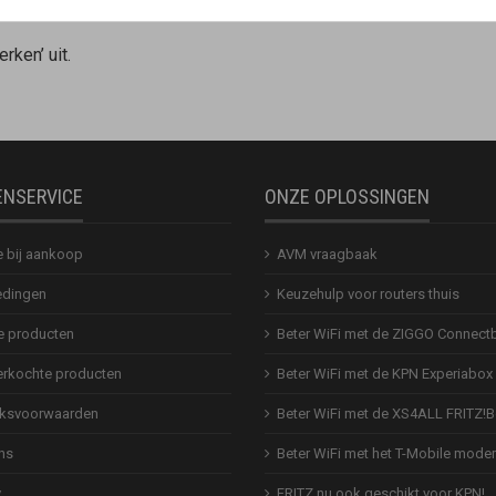
rken’ uit.
ENSERVICE
ONZE OPLOSSINGEN
e bij aankoop
AVM vraagbaak
dingen
Keuzehulp voor routers thuis
 producten
Beter WiFi met de ZIGGO Connect
erkochte producten
Beter WiFi met de KPN Experiabox
ksvoorwaarden
Beter WiFi met de XS4ALL FRITZ!
ns
Beter WiFi met het T-Mobile mod
y
FRITZ nu ook geschikt voor KPN!