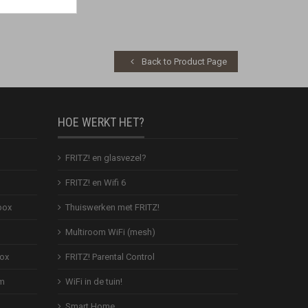
Back to Product Page
HOE WERKT HET?
FRITZ! en glasvezel?
FRITZ! en Wifi 6
box
Thuiswerken met FRITZ!
Multiroom WiFi (mesh)
Box
FRITZ! Parental Control
em
WiFi in de tuin!
Smart Home