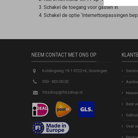
Schakel de toegang voor gasten in.
Schakel de optie ‘Internettoepassingen bepe
NEEM CONTACT MET ONS OP
KLANT
Koldingweg 19-1 9723 HL Groningen
Servic
050 - 820 00 02
Aanbie
fritzshop@fritzshop.nl
Nieuwe
Best v
Gebrui
Over o
Privac