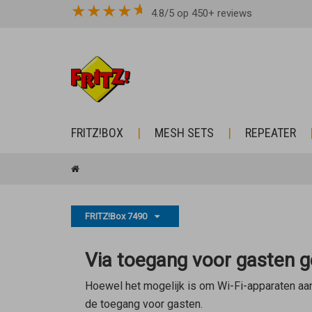
★
★
★
★
4.8/5 op 450+ reviews
FRITZ!BOX
MESH SETS
REPEATER
FRITZ!Box 7490
Via toegang voor gasten g
Hoewel het mogelijk is om Wi-Fi-apparaten aan
de toegang voor gasten.