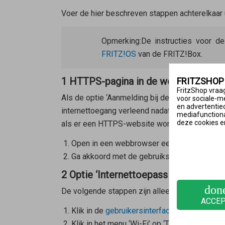
Voer de hier beschreven stappen achterelkaar u
Opmerking:
De instructies voor d
FRITZ!OS
van de FRITZ!Box.
1 HTTPS-pagina in de webbrowser 
FRITZSHOP
FritzShop vraag
Als de optie ‘Aanmelding bij de toegang voor 
voor sociale-m
en advertentie
internettoegang verleend nadat is ingestemd
mediafunctional
deze cookies e
als er een HTTPS-website wordt geopend:
Open in een webbrowser een een HTTPS-pa
Ga akkoord met de gebruiksvoorwaarden va
2 Optie ‘Internettoepassingen beperk
don
De volgende stappen zijn alleen nodig als afzo
ACCE
Klik in de
gebruikersinterface van de FRITZ
Klik in het menu ‘Wi-Fi’ op ‘Toegang voor gas