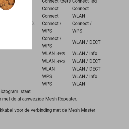
Connect-toets
Connect-led
Connect
Connect
Connect
WLAN
5530, 4690, 4630,
Connect /
Connect /
WPS
WPS
Connect /
WLAN / DECT
WPS
WLAN
WLAN / Info
WPS
WLAN
WLAN / DECT
WPS
WLAN
WLAN / DECT
WPS
WLAN / Info
WPS
WLAN
ictogram
staat.
n met de al aanwezige
Mesh Repeater
.
rkkabel voor de verbinding met de
Mesh Master