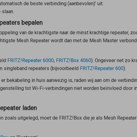
tomatisch de beste verbinding (aanbevolen)’ uit.
 slaan.
peaters bepalen
ppeling van de krachtigste naar de minst krachtige repeater, z
chtigste
Mesh Repeater
wordt dan met de
Mesh Master
verbonde
eeld
FRITZ!Repeater 6000
,
FRITZ!Box 4060
). Ongeveer net zo kr
ijn singleband repeaters (bijvoorbeeld
FRITZ!Repeater 600
).
er bekabeling in huis aanwezig is, raden wij aan om de verbindin
genstelling tot Wi-Fi-verbindingen niet worden beïnvloed door i
Repeater laden
en zoals uitgelegd, moet de FRITZ!Box die je als
Mesh Repeater