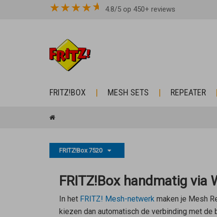
★
★
★
★
4.8/5 op 450+ reviews
FRITZ!BOX
MESH SETS
REPEATER
FRITZ!Box 7520
FRITZ!Box handmatig via W
In het
FRITZ! Mesh-netwerk
maken je
Mesh Re
kiezen dan automatisch de verbinding met de be