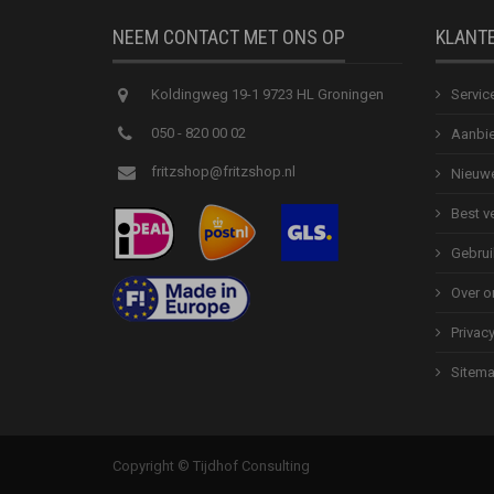
NEEM CONTACT MET ONS OP
KLANT
Koldingweg 19-1 9723 HL Groningen
Servic
050 - 820 00 02
Aanbie
fritzshop@fritzshop.nl
Nieuwe
Best v
Gebrui
Over o
Privac
Sitem
Copyright © Tijdhof Consulting