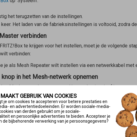
!Box
op ‘Systeem’.
tig het terugzetten van de instellingen.
keer. Het laden van de fabrieksinstellingen is voltooid, zodra d
Master verbinden
RITZ!Box te krijgen voor het instellen, moet je de volgende sta
wilt verbinden:
e je als
Mesh Repeater
wilt instellen via een netwerkkabel met
e knop in het Mesh-netwerk opnemen
 het Mesh-netwerk opgenomen. Het maakt niet uit of je eerst op
e aan:
 MAAKT GEBRUIK VAN COOKIES
t je om cookies te accepteren voor betere prestaties en
eater
(zie tabel) en houd de toets ingedrukt tot de Connect-led 
edia- en advertentiedoeleinden. Er worden sociale-media-
cookies van derden gebruikt om je sociale-
iteit en persoonlijke advertenties te bieden. Accepteer je
n de bijbehorende verwerking van je persoonsgegevens?
s van de
Mesh Master
en houd de toets ingedrukt tot de Connect-l
chten er ook andere leds op.