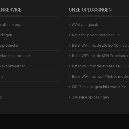
ENSERVICE
ONZE OPLOSSINGEN
e bij aankoop
AVM vraagbaak
dingen
Keuzehulp voor routers thuis
 producten
Beter WiFi met de ZIGGO Connect
erkochte producten
Beter WiFi met de KPN Experiabox
ksvoorwaarden
Beter WiFi met de XS4ALL FRITZ!
ns
Beter WiFi met het T-Mobile mod
y
FRITZ nu ook geschikt voor KPN!
ap
Zakelijke oplossingen