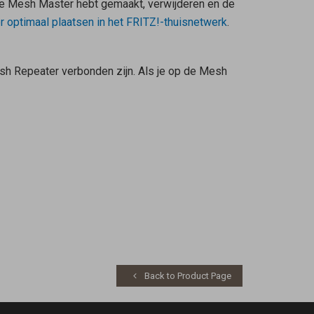
de
Mesh Master
hebt gemaakt, verwijderen en de
r
optimaal plaatsen in het FRITZ!-thuisnetwerk
.
sh Repeater
verbonden zijn. Als je op de
Mesh
Back to Product Page