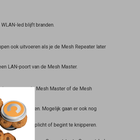
e WLAN-led blijft branden.
ppen ook uitvoeren als je de
Mesh Repeater
later
 een LAN-poort van de
Mesh Master
.
 de toets van de
Mesh Master
of de
Mesh
begint te knipperen. Mogelijk gaan er ook nog
ed (zie tabel) oplicht of begint te knipperen.