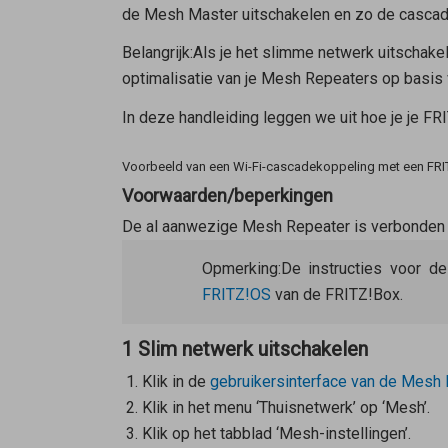
de
Mesh Master
uitschakelen en zo de cascad
Belangrijk:
Als je het slimme netwerk uitschakel
optimalisatie van je
Mesh Repeaters
op basis 
In deze handleiding leggen we uit hoe je je F
Voorbeeld van een Wi-Fi-cascadekoppeling met een FRI
Voorwaarden/beperkingen
De al aanwezige
Mesh Repeater
is verbonden
Opmerking:
De instructies voor d
FRITZ!OS
van de FRITZ!Box.
1 Slim netwerk uitschakelen
Klik in de
gebruikersinterface van de
Mesh 
Klik in het menu ‘Thuisnetwerk’ op ‘Mesh’.
Klik op het tabblad ‘Mesh-instellingen’.