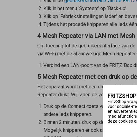
Klik in de
gebruikersinterface van de FRITZ
Klik in het menu ‘Systeem’ op ‘Back-up’.
Klik op ‘Fabrieksinstellingen laden’ en beves
Tijdens het procedé knipperen alle leds één 
4 Mesh Repeater via LAN met Mesh 
Om toegang tot de gebruikersinterface van de F
via Wi-Fi met de al aanwezige
Mesh Repeater
Verbind een LAN-poort van de FRITZ!Box di
5 Mesh Repeater met een druk op d
Het apparaat wordt met een druk op de knop in
Repeater
drukt. Wij raden de volgende volgord
FRITZSHOP
FritzShop vraag
Druk op de Connect-toets van de
Mesh Rep
voor sociale-m
en advertentie
andere leds knipperen.
mediafunctional
deze cookies e
Binnen 2 minuten: druk op de Connect-toet
Mogelijk knipperen er ook andere leds of li