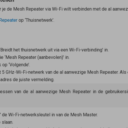
r je de
Mesh Repeater
via Wi-Fi wilt verbinden met de al aanwe
Repeater
op ‘Thuisnetwerk’.
‘Breidt het thuisnetwerk uit via een Wi-Fi-verbinding’ in.
ie ‘Mesh Repeater (aanbevolen)’ in.
k op ‘Volgende’.
het 5 GHz-Wi-Fi-netwerk van de al aanwezige
Mesh Repeater
. Als
adres de juiste vermelding.
ressen van de al aanwezige
Mesh Repeater
in de gebruikersi
l’ de Wi-Fi-netwerksleutel in van de
Mesh Master
.
 slaan.