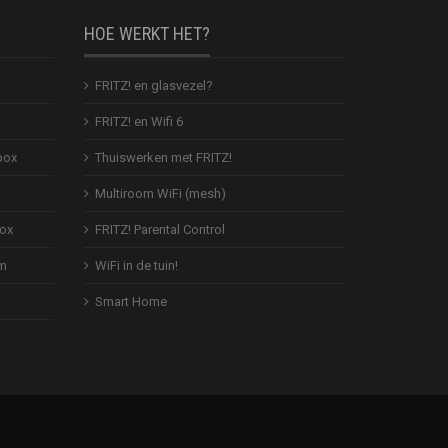
HOE WERKT HET?
FRITZ! en glasvezel?
FRITZ! en Wifi 6
box
Thuiswerken met FRITZ!
Multiroom WiFi (mesh)
Box
FRITZ! Parental Control
em
WiFi in de tuin!
Smart Home