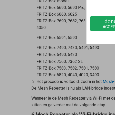
FRITZ!Box-model
FRITZ!Box 6690, 5690 Pro, 4060
FRITZ!Box 6860, 6825
don
FRITZ!Box 7690, 7682, 7632, 7630, 7590 (AX
ACCE
4050
FRITZ!Box 6591, 6590
FRITZ!Box 7490, 7430, 5491, 5490
FRITZ!Box 6490, 6430
FRITZ!Box 7560, 7362 SL
FRITZ!Box 7583, 7582, 7581, 7580
FRITZ!Box 6820, 4040, 4020, 3490
Het procedé is voltooid, zodra in het
Mesh-o
De
Mesh Repeater
is nu als LAN-bridge ingest
Wanneer je de
Mesh Repeater
via Wi-Fi met d
zitten en ga verder met de volgende stap.
6 Mesh Repeater als Wi-Fi-bridge ins