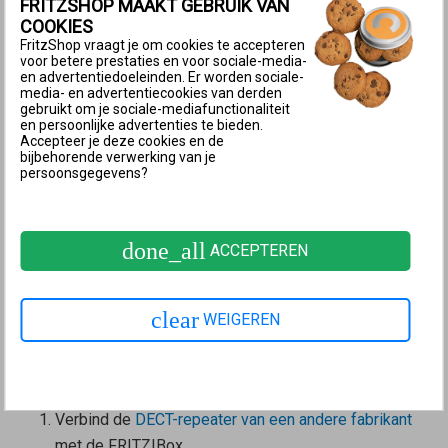
FRITZSHOP MAAKT GEBRUIK VAN
worden gebruikt als DECT-repeater en
COOKIES
werkt in de
Mesh Repeater
-modus
ook
FritzShop vraagt je om cookies te accepteren
niet als DECT-repeater. In het
Mesh-
voor betere prestaties en voor sociale-media-
en advertentiedoeleinden. Er worden sociale-
netwerk van FRITZ!
kun je echter je
media- en advertentiecookies van derden
gebruikt om je sociale-mediafunctionaliteit
draadloze telefoons aanmelden bij de
en persoonlijke advertenties te bieden.
Mesh Master
en bij de
Mesh Repeater
Accepteer je deze cookies en de
bijbehorende verwerking van je
en zo nodig handmatig het beoogde
persoonsgegevens?
basisstation kiezen.
1 FRITZ!DECT Repeater met de
done_all
ACCEPTEREN
FRITZ!Box verbinden
Verbind de
FRITZ!DECT Repeater met de
clear
WEIGEREN
FRITZ!Box
.
2 DECT-repeater van een andere fabrikant
met de FRITZ!Box verbinden
Verbind de
DECT-repeater van een andere fabrikant
met de FRITZ!Box.