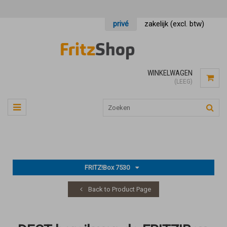
privé
zakelijk (excl. btw)
WINKELWAGEN
(LEEG)
FRITZ!Box 7530
Back to Product Page