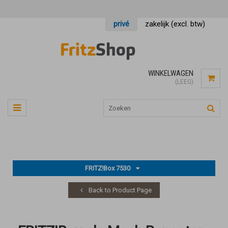
privé
zakelijk (excl. btw)
WINKELWAGEN
(LEEG)
FRITZ!Box 7530
Back to Product Page