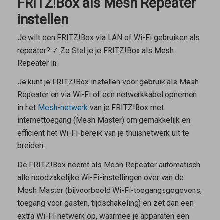
FRITZ!Box als Mesh Repeater
instellen
Je wilt een FRITZ!Box via LAN of Wi-Fi gebruiken als
repeater? ✓ Zo Stel je je FRITZ!Box als Mesh
Repeater in.
Je kunt je FRITZ!Box instellen voor gebruik als
Mesh
Repeater
en via Wi-Fi of een netwerkkabel opnemen
in het
Mesh-netwerk
van je FRITZ!Box met
internettoegang (
Mesh Master
) om gemakkelijk en
efficiënt het Wi-Fi-bereik van je thuisnetwerk uit te
breiden.
De FRITZ!Box neemt als
Mesh Repeater
automatisch
alle noodzakelijke Wi-Fi-instellingen over van de
Mesh Master
(bijvoorbeeld Wi-Fi-toegangsgegevens,
toegang voor gasten, tijdschakeling) en zet dan een
extra Wi-Fi-netwerk op, waarmee je apparaten een