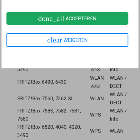
FRITZ!Box 7690, 7682, 7632,
7630, 7590 (AX), 7530 (AX),
Connect
Connect
done_all
ACCEPTEREN
7520, 7510, 6890, 6850, 6670,
/ WPS
/ WPS
6660, 5690, 5590, 5530, 4690,
4630, 4050
clear
WEIGEREN
Connect
WLAN /
FRITZ!Box 6591, 6590
/ WPS
DECT
FRITZ!Box 7490, 7430, 5491,
WLAN
WLAN /
5490
Info
WPS
WLAN
WLAN /
FRITZ!Box 6490, 6430
DECT
WPS
WLAN /
FRITZ!Box 7560, 7362 SL
WLAN
DECT
FRITZ!Box 7583, 7582, 7581,
WLAN /
WPS
7580
Info
FRITZ!Box 6820, 4040, 4020,
WPS
WLAN
3490