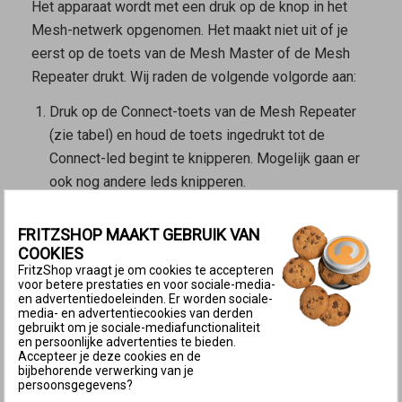
Het apparaat wordt met een druk op de knop in het
Mesh-netwerk opgenomen. Het maakt niet uit of je
eerst op de toets van de
Mesh Master
of de
Mesh
Repeater
drukt. Wij raden de volgende volgorde aan:
Druk op de Connect-toets van de
Mesh Repeater
(zie tabel) en houd de toets ingedrukt tot de
Connect-led begint te knipperen. Mogelijk gaan er
ook nog andere leds knipperen.
Binnen 2 minuten: druk op de Connect-toets van de
Mesh Master
en houd de toets ingedrukt tot de
FRITZSHOP MAAKT GEBRUIK VAN
Connect-led (zie tabel) oplicht of begint te
COOKIES
FritzShop vraagt je om cookies te accepteren
knipperen. Mogelijk knipperen er ook andere leds
voor betere prestaties en voor sociale-media-
of lichten er ook andere leds op.
en advertentiedoeleinden. Er worden sociale-
media- en advertentiecookies van derden
Connect-
Connect-
gebruikt om je sociale-mediafunctionaliteit
FRITZ!Box-model
en persoonlijke advertenties te bieden.
toets
led
Accepteer je deze cookies en de
FRITZ!Box 6690, 5690 Pro, 4060
Connect
Connect
bijbehorende verwerking van je
persoonsgegevens?
FRITZ!Box 6860, 6825
Connect
WLAN