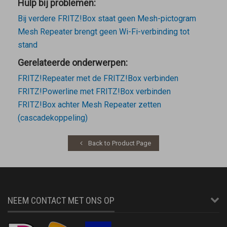
Hulp bij problemen:
Bij verdere FRITZ!Box staat geen Mesh-pictogram
Mesh Repeater brengt geen Wi-Fi-verbinding tot
stand
Gerelateerde onderwerpen:
FRITZ!Repeater met de FRITZ!Box verbinden
FRITZ!Powerline met FRITZ!Box verbinden
FRITZ!Box achter Mesh Repeater zetten
(cascadekoppeling)
Back to Product Page
NEEM CONTACT MET ONS OP