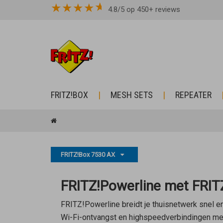
★
★
★
★
4.8/5 op 450+ reviews
FRITZ!BOX
MESH SETS
REPEATER
FRITZ!Box 7530 AX
FRITZ!Powerline met FRIT
FRITZ!Powerline breidt je thuisnetwerk snel en
Wi-Fi-ontvangst en highspeedverbindingen met 