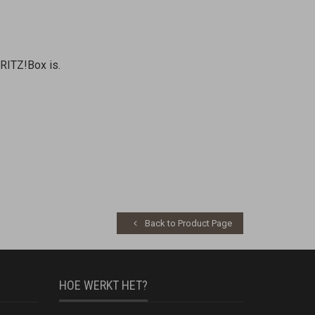
RITZ!Box is.
Back to Product Page
HOE WERKT HET?