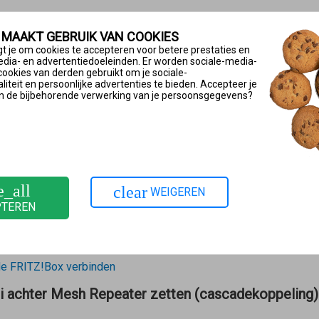
ge
ol wanneer
 MAAKT GEBRUIK VAN COOKIES
t je om cookies te accepteren voor betere prestaties en
-bereik van de FRITZ!Box of een andere repeater in het thuisne
edia- en advertentiedoeleinden. Er worden sociale-media-
cookies van derden gebruikt om je sociale-
araat wordt gebruikt een LAN-verbinding met de FRITZ!Box kan 
iteit en persoonlijke advertenties te bieden. Accepteer je
n de bijbehorende verwerking van je persoonsgegevens?
e FRITZ!Box verbinden
Fi met FRITZ!Box verbinden
dge
vol wanneer
e_all
clear
WEIGEREN
PTEREN
i-bereik van de FRITZ!Box moet worden geplaatst.
eld een IPTV-ontvanger, via de LAN-poort van het FRITZ!Powerl
de FRITZ!Box verbinden
i achter Mesh Repeater zetten (cascadekoppeling)