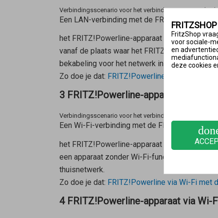
Verbindingsscenario voor het verbindingstype LAN-brid
Een LAN-verbinding met de FRITZ!Box is zinv
FRITZSHOP
FritzShop vraag
het FRITZ!Powerline-apparaat buiten het Wi-Fi
voor sociale-m
en advertentie
vanaf de plaats waar het FRITZ!Powerline-app
mediafunctional
bekabeling voor het netwerk in huis.
deze cookies e
Zo doe je dat:
FRITZ!Powerline via LAN met d
3 FRITZ!Powerline-apparaat via Wi-
Verbindingsscenario voor het verbindingstype Wi-Fi-bri
Een Wi-Fi-verbinding met de FRITZ!Box is zin
don
ACCE
het FRITZ!Powerline-apparaat binnen het Wi-F
een apparaat zonder Wi-Fi-functie, bijvoorbe
thuisnetwerk.
Zo doe je dat:
FRITZ!Powerline via Wi-Fi met 
4 FRITZ!Powerline-apparaat via Wi-F