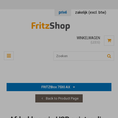
privé
zakelijk (excl. btw)
WINKELWAGEN
(LEEG)
FRITZ!Box 7530 AX
Back to Product Page