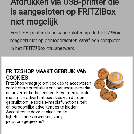
Afdrukken via USB-printer die
is aangesloten op FRITZ!Box
niet mogelijk
Een USB-printer die is aangesloten op de FRITZ!Box
reageert niet op printopdrachten vanaf een computer
in het FRITZ!Box-thuisnetwerk.
Configuratie van printer controleren en
corrigeren
FRITZSHOP MAAKT GEBRUIK VAN
Controleer de configuratie van de printer en corrigeer
COOKIES
FritzShop vraagt je om cookies te accepteren
deze indien nodig. De noodzakelijke stappen zijn
voor betere prestaties en voor sociale-media-
afhankelijk van hoe de printer is geconfigureerd:
en advertentiedoeleinden. Er worden sociale-
media- en advertentiecookies van derden
gebruikt om je sociale-mediafunctionaliteit
Als je de printer hebt geconfigureerd als
en persoonlijke advertenties te bieden.
netwerkprinter
, voer je de stappen uit in de
Accepteer je deze cookies en de
bijbehorende verwerking van je
handleiding
USB-printer drukt niet af niet bij gebruik
persoonsgegevens?
als netwerkprinter
.