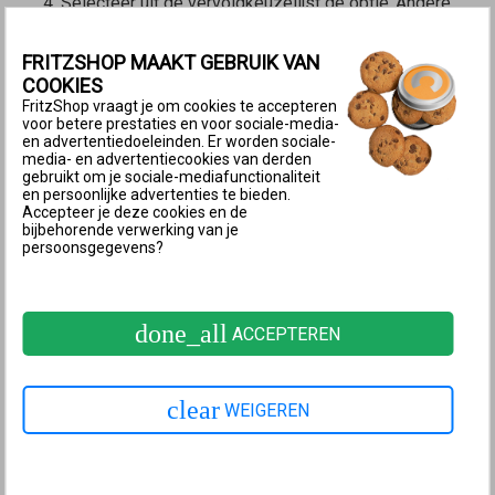
Selecteer uit de vervolgkeuzelijst de optie ‘Andere
internetradiozender ...’ of indien beschikbaar een
vooraf ingestelde radiozender.
FRITZSHOP MAAKT GEBRUIK VAN
COOKIES
Opmerking:
Vooraf ingestelde
FritzShop vraagt je om cookies te accepteren
voor betere prestaties en voor sociale-media-
zenders worden na selectie
en advertentiedoeleinden. Er worden sociale-
media- en advertentiecookies van derden
automatisch geconfigureerd. De
gebruikt om je sociale-mediafunctionaliteit
instellingen kunnen worden
en persoonlijke advertenties te bieden.
Accepteer je deze cookies en de
gewijzigd met de knop ‘Wijzigen’
bijbehorende verwerking van je
persoonsgegevens?
(Wijzigen/Bewerken).
Voer in het invoerveld ‘Naam’ een naam in voor de
done_all
ACCEPTEREN
radiozender.
Voer in het invoerveld ‘Internetadres’ het adres in
van de radiozender.
clear
WEIGEREN
Als je meerdere FRITZ!Fons bij de FRITZ!Box hebt
aangemeld, selecteer dan de telefoons waarop de
zender te ontvangen moet zijn.