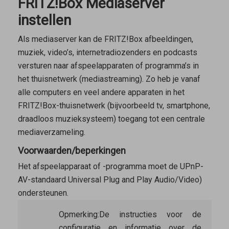
FRITZ!Box Mediaserver
instellen
Als mediaserver kan de FRITZ!Box afbeeldingen,
muziek, video’s, internetradiozenders en podcasts
versturen naar afspeelapparaten of programma’s in
het thuisnetwerk (mediastreaming). Zo heb je vanaf
alle computers en veel andere apparaten in het
FRITZ!Box-thuisnetwerk (bijvoorbeeld tv, smartphone,
draadloos muzieksysteem) toegang tot een centrale
mediaverzameling.
Voorwaarden/beperkingen
Het afspeelapparaat of -programma moet de UPnP-
AV-standaard Universal Plug and Play Audio/Video)
ondersteunen.
Opmerking:
De instructies voor de
configuratie en informatie over de