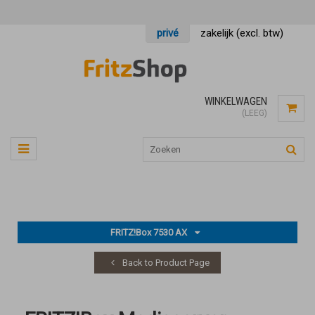
privé
zakelijk (excl. btw)
WINKELWAGEN
(LEEG)
FRITZ!Box 7530 AX
Back to Product Page