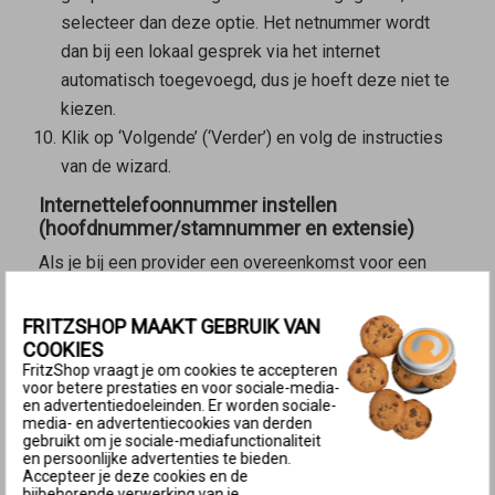
selecteer dan deze optie. Het netnummer wordt
dan bij een lokaal gesprek via het internet
automatisch toegevoegd, dus je hoeft deze niet te
kiezen.
Klik op ‘Volgende’ (‘Verder’) en volg de instructies
van de wizard.
Internettelefoonnummer instellen
(hoofdnummer/stamnummer en extensie)
Als je bij een provider een overeenkomst voor een
SIP-point-to-pointlijn hebt, stel die dan als volgt in:
FRITZSHOP MAAKT GEBRUIK VAN
Belangrijk:
Stel een IP-point-to-pointlijn van Vodafone
COOKIES
in zoals wordt uitgelegd
in deze handleiding
.
FritzShop vraagt je om cookies te accepteren
voor betere prestaties en voor sociale-media-
Klik in de
gebruikersinterface van de FRITZ!Box
op
en advertentiedoeleinden. Er worden sociale-
media- en advertentiecookies van derden
‘Telefonie’.
gebruikt om je sociale-mediafunctionaliteit
en persoonlijke advertenties te bieden.
Klik in het menu ‘Telefonie’ op ‘Eigen
Accepteer je deze cookies en de
telefoonnummers’.
bijbehorende verwerking van je