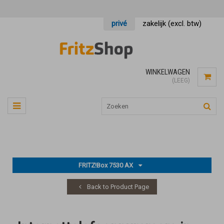
privé
zakelijk (excl. btw)
WINKELWAGEN
(LEEG)
FRITZ!Box 7530 AX
Back to Product Page