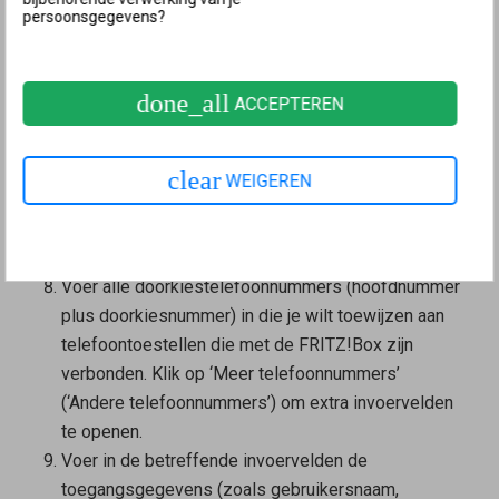
persoonsgegevens?
Klik op de knop ‘Nieuw telefoonnummer’.
Selecteer uit de vervolgkeuzelijst ‘SIP-point-to-
pointlijn’ (‘SIP-installatiebeveiliging’).
done_all
ACCEPTEREN
Voer bij ‘Hoofdnummer’ (‘Stamnummer’) het
hoofdnummer van je SIP-point-to-pointlijn in.
Voer het doorkiesnummer van de centrale in.
clear
WEIGEREN
Selecteer uit de vervolgkeuzelijst ‘Lengte van de
doorkiesnummers’ de lengte van het langste
interne doorkiesnummer.
Voer alle doorkiestelefoonnummers (hoofdnummer
plus doorkiesnummer) in die je wilt toewijzen aan
telefoontoestellen die met de FRITZ!Box zijn
verbonden. Klik op ‘Meer telefoonnummers’
(‘Andere telefoonnummers’) om extra invoervelden
te openen.
Voer in de betreffende invoervelden de
toegangsgegevens (zoals gebruikersnaam,