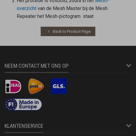
Het procedé is voltooid, zodra in het
Mesh-
overzicht
van de
Mesh Master
bij de
Mesh
Repeater
het Mesh-pictogram
staat.
Back to Product Page
NEEM CONTACT MET ONS OP
KLANTENSERVICE