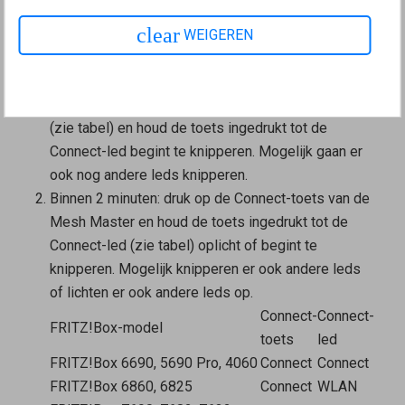
Mesh-netwerk opgenomen. Het maakt niet uit of je
clear
WEIGEREN
eerst op de toets van de
Mesh Master
of de
Mesh
Repeater
drukt. Wij raden de volgende volgorde aan:
Druk op de Connect-toets van de
Mesh Repeater
(zie tabel) en houd de toets ingedrukt tot de
Connect-led begint te knipperen. Mogelijk gaan er
ook nog andere leds knipperen.
Binnen 2 minuten: druk op de Connect-toets van de
Mesh Master
en houd de toets ingedrukt tot de
Connect-led (zie tabel) oplicht of begint te
knipperen. Mogelijk knipperen er ook andere leds
of lichten er ook andere leds op.
Connect-
Connect-
FRITZ!Box-model
toets
led
FRITZ!Box 6690, 5690 Pro, 4060
Connect
Connect
FRITZ!Box 6860, 6825
Connect
WLAN