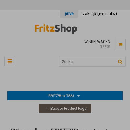
privé
zakelijk (excl. btw)
WINKELWAGEN
(LEEG)
FRITZ!Box 7581
Back to Product Page