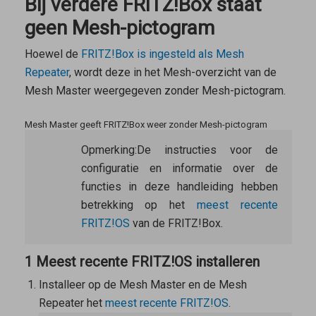
Bij verdere FRITZ!Box staat
geen Mesh-pictogram
Hoewel de
FRITZ!Box is ingesteld als
Mesh
Repeater
, wordt deze in het Mesh-overzicht van de
Mesh Master
weergegeven zonder Mesh-pictogram
.
Mesh Master geeft FRITZ!Box weer zonder Mesh-pictogram
Opmerking:
De instructies voor de
configuratie en informatie over de
functies in deze handleiding hebben
betrekking op het
meest recente
FRITZ!OS
van de FRITZ!Box.
1 Meest recente FRITZ!OS installeren
Installeer op de
Mesh Master
en de
Mesh
Repeater
het
meest recente FRITZ!OS
.