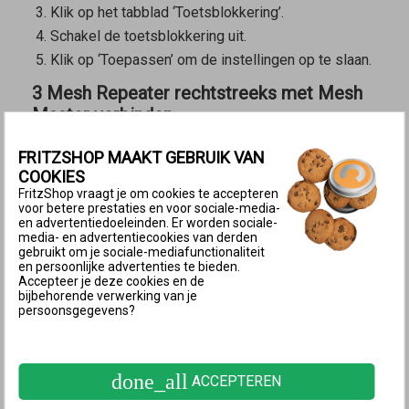
Klik op het tabblad ‘Toetsblokkering’.
Schakel de toetsblokkering uit.
Klik op ‘Toepassen’ om de instellingen op te slaan.
3 Mesh Repeater rechtstreeks met Mesh
Master verbinden
De volgende stappen zijn alleen nodig als de
Mesh
FRITZSHOP MAAKT GEBRUIK VAN
Repeater
via een apparaat van een andere fabrikant
COOKIES
(bijvoorbeeld switch, powerlineapparaat)met een
FritzShop vraagt je om cookies te accepteren
voor betere prestaties en voor sociale-media-
netwerkkabel met de
Mesh Master
is verbonden:
en advertentiedoeleinden. Er worden sociale-
media- en advertentiecookies van derden
Verbind de
Mesh Repeater
rechtstreeks met een
gebruikt om je sociale-mediafunctionaliteit
en persoonlijke advertenties te bieden.
LAN-poort van de
Mesh Master
. Gebruik
niet
de
Accepteer je deze cookies en de
bijbehorende verwerking van je
WAN-poort. Niet elk model FRITZ!Box heeft een
persoonsgegevens?
WAN-poort.
4 Mesh Repeater met een druk op de knop
in het Mesh-netwerk opnemen
done_all
ACCEPTEREN
Het apparaat wordt met een druk op de knop in het