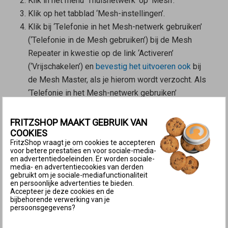
Klik in het menu ‘Thuisnetwerk’ op ‘Mesh’.
Klik op het tabblad ‘Mesh-instellingen’.
Klik bij ‘Telefonie in het Mesh-netwerk gebruiken’
(‘Telefonie in de Mesh gebruiken’) bij de
Mesh
Repeater
in kwestie op de link ‘Activeren’
(‘Vrijschakelen’) en
bevestig het uitvoeren ook
bij
de
Mesh Master
, als je hierom wordt verzocht. Als
‘Telefonie in het Mesh-netwerk gebruiken’
(‘Telefonie in de Mesh gebruiken’) niet beschikbaar
is, is de FRITZ!Box niet
ingesteld als Mesh Master
.
FRITZSHOP MAAKT GEBRUIK VAN
COOKIES
2 Oproepen naar het buitenland en speciale
FritzShop vraagt je om cookies te accepteren
telefoonnummers mogelijk maken
voor betere prestaties en voor sociale-media-
en advertentiedoeleinden. Er worden sociale-
Nadat in de Mesh de telefonie is ingesteld, zijn met
media- en advertentiecookies van derden
gebruikt om je sociale-mediafunctionaliteit
de
Mesh Repeater
alleen oproepen naar binnenlandse
en persoonlijke advertenties te bieden.
Accepteer je deze cookies en de
telefoonnummers en alarmnummers mogelijk. Je kunt
bijbehorende verwerking van je
deze beveiligingsfunctie deactiveren:
persoonsgegevens?
Klik in de
gebruikersinterface van de
Mesh Master