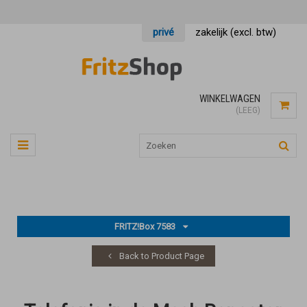
privé
zakelijk (excl. btw)
WINKELWAGEN
(LEEG)
FRITZ!Box 7583
Back to Product Page