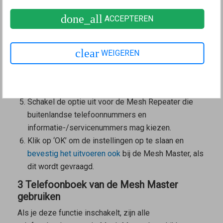
op ‘Telefonie’.
done_all
ACCEPTEREN
Klik in het menu ‘Telefonie’ op ‘Eigen
telefoonnummers’.
Klik op het tabblad ‘Instellingen voor de aansluiting’
clear
WEIGEREN
(‘Aansluitingsinstellingen’).
Klik bij ‘Beveiliging’ (‘Veiligheid’) op de knop
‘Selectie wijzigen’.
Schakel de optie uit voor de
Mesh Repeater
die
buitenlandse telefoonnummers en
informatie-/servicenummers mag kiezen.
Klik op ‘OK’ om de instellingen op te slaan en
bevestig het uitvoeren ook
bij de
Mesh Master
, als
dit wordt gevraagd.
3 Telefoonboek van de Mesh Master
gebruiken
Als je deze functie inschakelt, zijn alle